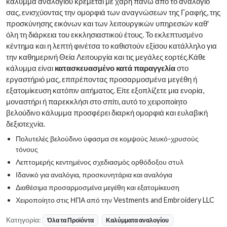
κάλυμμα αναλογίου κρέμεται με χάρη πάνω από το αναλόγιο
σας, ενισχύοντας την ομορφιά των αναγνώσεων της Γραφής, της
προσκύνησης εικόνων και των λειτουργικών υπηρεσιών καθ'
όλη τη διάρκεια του εκκλησιαστικού έτους. Το εκλεπτυσμένο
κέντημα και η λεπτή φινέτσα το καθιστούν εξίσου κατάλληλο για
την καθημερινή Θεία Λειτουργία και τις μεγάλες εορτές.Κάθε
κάλυμμα είναι
κατασκευασμένο κατά παραγγελία
στο
εργαστήριό μας, επιτρέποντας προσαρμοσμένα μεγέθη ή
εξατομίκευση κατόπιν αιτήματος. Είτε εξοπλίζετε μια ενορία,
μοναστήρι ή παρεκκλήσι στο σπίτι, αυτό το χειροποίητο
βελούδινο κάλυμμα προσφέρει διαρκή ομορφιά και ευλαβική
δεξιοτεχνία.
Πολυτελές βελούδινο ύφασμα σε κομψούς λευκό-χρυσούς
τόνους
Λεπτομερής κεντημένος σχεδιασμός ορθόδοξου στυλ
Ιδανικό για αναλόγια, προσκυνητάρια και αναλόγια
Διαθέσιμα προσαρμοσμένα μεγέθη και εξατομίκευση
Χειροποίητο στις ΗΠΑ από την Vestments and Embroidery LLC
Κατηγορία:
Όλα τα Προϊόντα
Καλύμματα αναλογίου