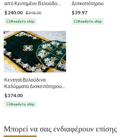
από Κεντημένο Βελούδο
Δισκοπότηρου
Μεγάλη Σαρακοστή - Μαύρο
$240.00
$39.97
$348.00
Ασημί Χρυσό
Ready to ship
Ready to ship
Κεντητά Βελούδινα
Καλύμματα Δισκοπότηρου -
Σκούρο Πράσινο
$374.00
Ready to ship
Μπορεί να σας ενδιαφέρουν επίσης