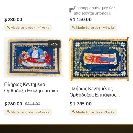
Αμφίων Ρωσικού Στυλ
Cotton With Premium
Προσαρμοσμένο μέγεθος —
Metallic Threads
απαιτούνται μετρήσεις
$280.00
$1,150.00
Made to order · ~4 wks
Made to order · ~4 wks
-6%
Πλήρως Κεντημένο
Πλήρως Κεντημένος
Ορθόδοξο Εκκλησιαστικό
Ορθόδοξος Επιτάφιος
Σάβανο (Επιτάφιος) της
Κοίμησης
Θεοτόκου
$760.00
$1,785.00
$811.00
Made to order · ~4 wks
Made to order · ~3 wks