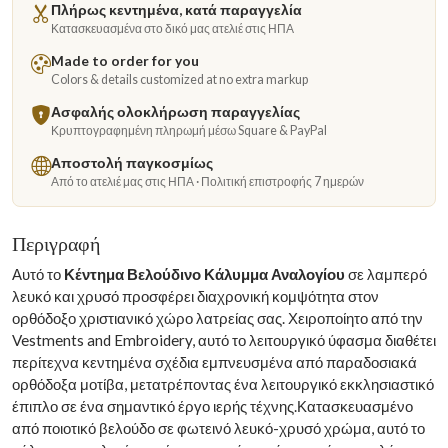
Πλήρως κεντημένα, κατά παραγγελία
Κατασκευασμένα στο δικό μας ατελιέ στις ΗΠΑ
Made to order for you
Colors & details customized at no extra markup
Ασφαλής ολοκλήρωση παραγγελίας
Κρυπτογραφημένη πληρωμή μέσω Square & PayPal
Αποστολή παγκοσμίως
Από το ατελιέ μας στις ΗΠΑ · Πολιτική επιστροφής 7 ημερών
Περιγραφή
Αυτό το
Κέντημα Βελούδινο Κάλυμμα Αναλογίου
σε λαμπερό
λευκό και χρυσό προσφέρει διαχρονική κομψότητα στον
ορθόδοξο χριστιανικό χώρο λατρείας σας. Χειροποίητο από την
Vestments and Embroidery, αυτό το λειτουργικό ύφασμα διαθέτει
περίτεχνα κεντημένα σχέδια εμπνευσμένα από παραδοσιακά
ορθόδοξα μοτίβα, μετατρέποντας ένα λειτουργικό εκκλησιαστικό
έπιπλο σε ένα σημαντικό έργο ιερής τέχνης.Κατασκευασμένο
από ποιοτικό βελούδο σε φωτεινό λευκό-χρυσό χρώμα, αυτό το