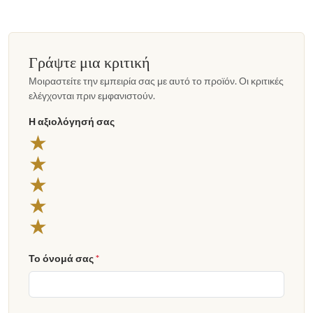
Γράψτε μια κριτική
Μοιραστείτε την εμπειρία σας με αυτό το προϊόν. Οι κριτικές
ελέγχονται πριν εμφανιστούν.
Η αξιολόγησή σας
5 αστέρια
★
4 αστέρια
★
3 αστέρια
★
2 αστέρια
★
1 αστέρι
★
Το όνομά σας
*