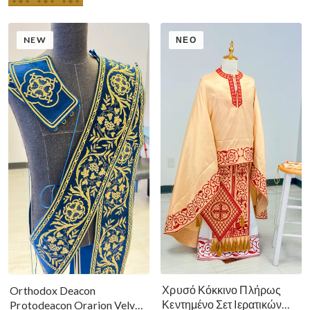
NEW
ΝΈΟ
Χρυσό Κόκκινο Πλήρως
Orthodox Deacon
Κεντημένο Σετ Ιερατικών
Protodeacon Orarion Velvet