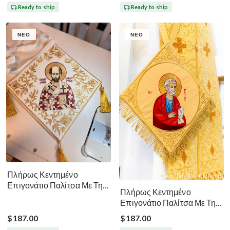
Ready to ship
Ready to ship
ΝΈΟ
ΝΈΟ
Πλήρως Κεντημένο
Επιγονάτιο Παλίτσα Με Την
Πλήρως Κεντημένο
Εικόνα Του Αγίου Ιωάννη
Επιγονάτιο Παλίτσα Με Την
Χρυσοστόμου
Εικόνα Του Αγίου Πέτρου
$187.00
$187.00
Χρυσό