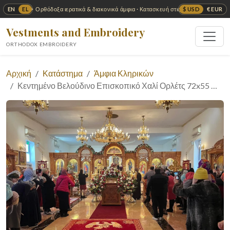
EN
EL
$ USD
€ EUR
✦ Ορθόδοξα ιερατικά & διακονικά άμφια · Κατασκευή στις ΗΠΑ ✦
Vestments and Embroidery
ORTHODOX EMBROIDERY
Αρχική
Κατάστημα
Άμφια Κληρικών
Κεντημένο Βελούδινο Επισκοπικό Χαλί Ορλέτς 72x55 …