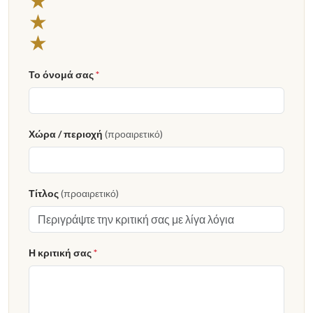
★
★
★
Το όνομά σας
*
Χώρα / περιοχή
(προαιρετικό)
Τίτλος
(προαιρετικό)
Η κριτική σας
*