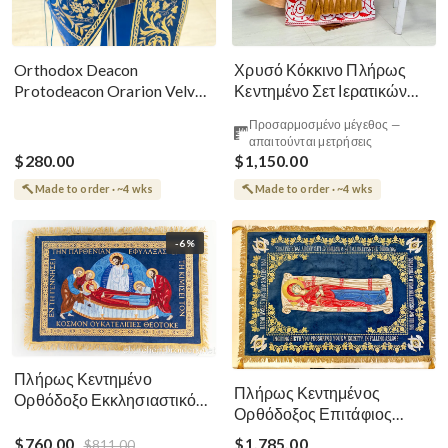
Χρυσό Κόκκινο Πλήρως
Orthodox Deacon
Κεντημένο Σετ Ιερατικών
Protodeacon Orarion Velvet
Αμφίων Ρωσικού Στυλ
Cotton With Premium
Προσαρμοσμένο μέγεθος —
Metallic Threads
απαιτούνται μετρήσεις
$280.00
$1,150.00
Made to order · ~4 wks
Made to order · ~4 wks
-6%
Πλήρως Κεντημένο
Πλήρως Κεντημένος
Ορθόδοξο Εκκλησιαστικό
Ορθόδοξος Επιτάφιος
Σάβανο (Επιτάφιος) της
Κοίμησης
Θεοτόκου
$760.00
$1,785.00
$811.00