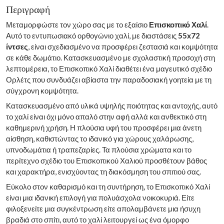
Περιγραφή
Μεταμορφώστε τον χώρο σας με το εξαίσιο
Επισκοπικό Χαλί
.
Αυτό το εντυπωσιακό ορθογώνιο χαλί, με διαστάσεις
55x72
ίντσες
, είναι σχεδιασμένο να προσφέρει ζεστασιά και κομψότητα
σε κάθε δωμάτιο. Κατασκευασμένο με σχολαστική προσοχή στη
λεπτομέρεια, το Επισκοπικό Χαλί διαθέτει ένα μαγευτικό σχέδιο
Ορλέτς που συνδυάζει αβίαστα την παραδοσιακή γοητεία με τη
σύγχρονη κομψότητα.
Κατασκευασμένο από υλικά υψηλής ποιότητας και αντοχής, αυτό
το χαλί είναι όχι μόνο απαλό στην αφή αλλά και ανθεκτικό στη
καθημερινή χρήση. Η πλούσια υφή του προσφέρει μια άνετη
αίσθηση, καθιστώντας το ιδανικό για χώρους χαλάρωσης,
υπνοδωμάτια ή τραπεζαρίες. Τα πλούσια χρώματα και το
περίτεχνο σχέδιο του Επισκοπικού Χαλιού προσθέτουν βάθος
και χαρακτήρα, ενισχύοντας τη διακόσμηση του σπιτιού σας.
Εύκολο στον καθαρισμό και τη συντήρηση, το Επισκοπικό Χαλί
είναι μια ιδανική επιλογή για πολυάσχολα νοικοκυριά. Είτε
φιλοξενείτε μια συγκέντρωση είτε απολαμβάνετε μια ήσυχη
βραδιά στο σπίτι, αυτό το χαλί λειτουργεί ως ένα όμορφο