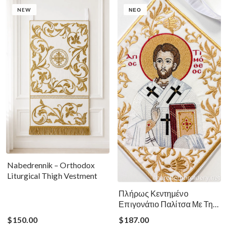
NEW
ΝΈΟ
Nabedrennik – Orthodox
Liturgical Thigh Vestment
Πλήρως Κεντημένο
Επιγονάτιο Παλίτσα Με Την
Εικόνα Του Αγίου Τιμοθέου
$150.00
$187.00