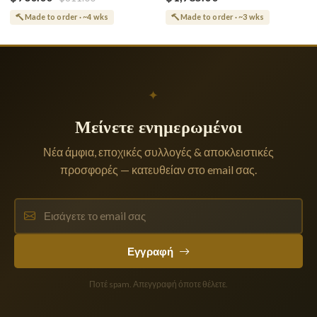
Made to order · ~4 wks
Made to order · ~3 wks
✦
Μείνετε ενημερωμένοι
Νέα άμφια, εποχικές συλλογές & αποκλειστικές
προσφορές — κατευθείαν στο email σας.
Εγγραφή
Ποτέ spam. Απεγγραφή όποτε θέλετε.