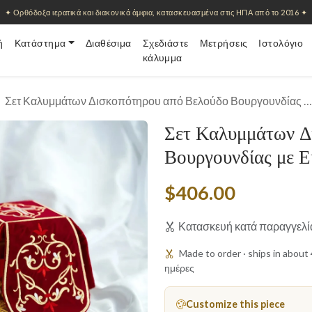
✦ Ορθόδοξα ιερατικά και διακονικά άμφια, κατασκευασμένα στις ΗΠΑ από το 2016 ✦
ή
Κατάστημα
Διαθέσιμα
Σχεδιάστε
Μετρήσεις
Ιστολόγιο
κάλυμμα
Σετ Καλυμμάτων Δισκοπότηρου από Βελούδο Βουργουνδίας …
Σετ Καλυμμάτων Δ
Βουργουνδίας με Ε
$406.00
Κατασκευή κατά παραγγελί
Made to order · ships in abou
ημέρες
Customize this piece