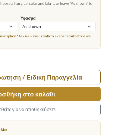
oose a liturgical color and fabric, or leave “As shown” to
Ύφασμα
inscription?
Ask us
— we'll confirm every detail before we
ρώτηση / Ειδική Παραγγελία
οσθήκη στο καλάθι
θείτε για να αποθηκεύσετε
ελία