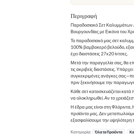
Περιγραφή
Παραδοσιακό Σετ Καλυμμάτων 
Βουργουνδίας με Εικόνα του Χρ
Το παραδοσιακό μας σετ καλυμ
100% βαμβακερό βελούδο, εξασφ
έχει διαστάσεις 27x20 ίντσες.
Μετά την παραγγελία σας, θα ε
τις ακριβείς διαστάσεις. Υπάρχε
συγκεκριμένες ανάγκες σας—πα
πριν ξεκινήσουμε την παραγωγή
Κάθε σετ κατασκευάζεται κατά π
να ολοκληρωθεί. Αν το χρειάζε
Η έδρα μας είναι στη Φλόριντα,
προϊόντα μας. Δεν μεταπωλούμε ά
εξασφαλίσουμε την υψηλότερη π
Κατηγορία:
Όλα τα Προϊόντα
Κα