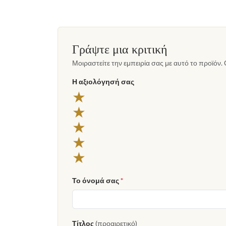
Γράψτε μια κριτική
Μοιραστείτε την εμπειρία σας με αυτό το προϊόν. 
Η αξιολόγησή σας
★
★
★
★
★
Το όνομά σας
*
Τίτλος
(προαιρετικό)