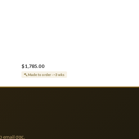
$1,785.00
Made to order · ~3 wks
 email σας.