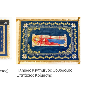
-6%
ο
Πλήρως Κεντημένος Ορθόδοξος
φιος)
Επιτάφιος Κοίμησης