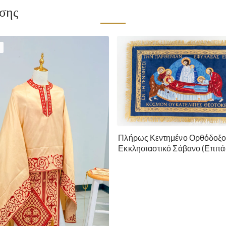
ίσης
Πλήρως Κεντημένο Ορθόδοξ
Εκκλησιαστικό Σάβανο (Επιτά
της Θεοτόκου