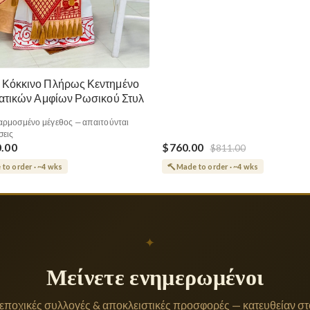
 Κόκκινο Πλήρως Κεντημένο
ρατικών Αμφίων Ρωσικού Στυλ
ρμοσμένο μέγεθος — απαιτούνται
σεις
0.00
$760.00
$811.00
to order · ~4 wks
Made to order · ~4 wks
✦
Μείνετε ενημερωμένοι
 εποχικές συλλογές & αποκλειστικές προσφορές — κατευθείαν στο