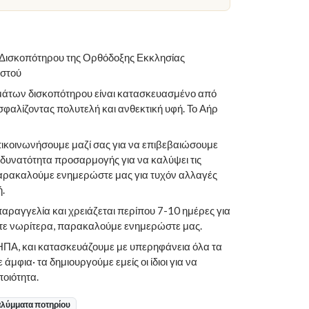
Δισκοπότηρου της Ορθόδοξης Εκκλησίας
ιστού
μάτων δισκοπότηρου είναι κατασκευασμένο από
αλίζοντας πολυτελή και ανθεκτική υφή. Το Αήρ
πικοινωνήσουμε μαζί σας για να επιβεβαιώσουμε
ι δυνατότητα προσαρμογής για να καλύψει τις
ρακαλούμε ενημερώστε μας για τυχόν αλλαγές
.
αραγγελία και χρειάζεται περίπου 7-10 ημέρες για
στε νωρίτερα, παρακαλούμε ενημερώστε μας.
 ΗΠΑ, και κατασκευάζουμε με υπερηφάνεια όλα τα
μφια· τα δημιουργούμε εμείς οι ίδιοι για να
οιότητα.
λύμματα ποτηρίου