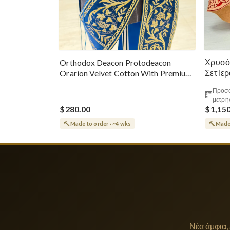
Χρυσό
Orthodox Deacon Protodeacon
Σετ Ιε
Orarion Velvet Cotton With Premium
Metallic Threads
Προσα
μετρή
$280.00
$1,15
Made to order · ~4 wks
Made 
Νέα άμφια,