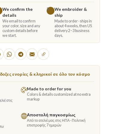
We confirm the
We embroider &
3
details
ship
We email to confirm
Made to order · ships in
your color, size and any
about 4 weeks, then US
custom details before
delivery 2–3 business
we start.
days.
οξες ενορίες & κληρικοί σε όλο τον κόσμο
Made to order for you
Colors & details customized at no extra
markup
λιέ στις
Αποστολή παγκοσμίως
Από το ατελιέ μας στις ΗΠΑ · Πολιτική
επιστροφής 7 ημερών
σω