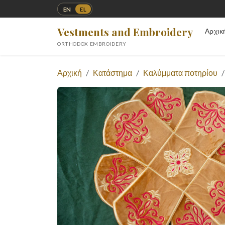
EN
EL
Vestments and Embroidery
Αρχικ
ORTHODOX EMBROIDERY
Αρχική
Κατάστημα
Καλύμματα ποτηρίου