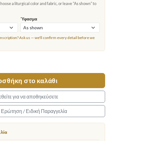
oose a liturgical color and fabric, or leave “As shown” to
Ύφασμα
inscription?
Ask us
— we'll confirm every detail before we
οσθήκη στο καλάθι
θείτε για να αποθηκεύσετε
α Ερώτηση / Ειδική Παραγγελία
ελία