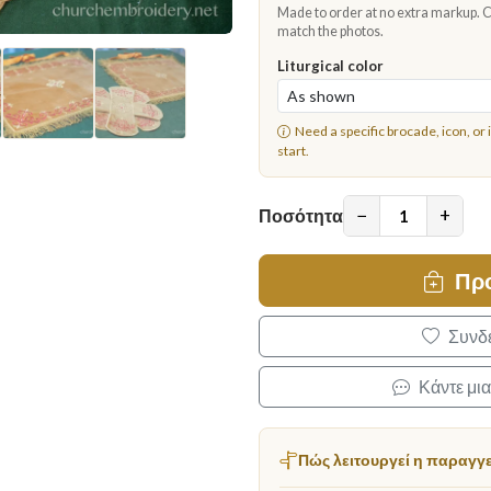
Made to order at no extra markup. Ch
match the photos.
Liturgical color
Need a specific brocade, icon, or 
start.
−
+
Ποσότητα
Πρ
Συνδε
Κάντε μι
Πώς λειτουργεί η παραγγ