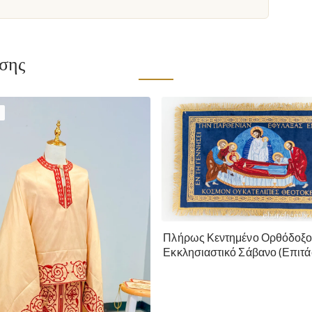
ίσης
Πλήρως Κεντημένο Ορθόδοξ
Εκκλησιαστικό Σάβανο (Επιτά
της Θεοτόκου