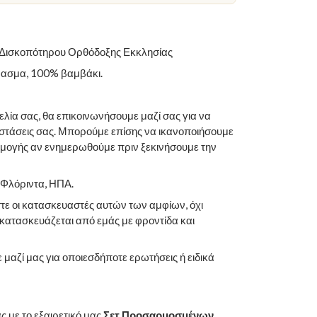
Δισκοπότηρου Ορθόδοξης Εκκλησίας
φασμα, 100% βαμβάκι.
ία σας, θα επικοινωνήσουμε μαζί σας για να
αστάσεις σας. Μπορούμε επίσης να ικανοποιήσουμε
μογής αν ενημερωθούμε πριν ξεκινήσουμε την
 Φλόριντα, ΗΠΑ.
ε οι κατασκευαστές αυτών των αμφίων, όχι
κατασκευάζεται από εμάς με φροντίδα και
 μαζί μας για οποιεσδήποτε ερωτήσεις ή ειδικά
ας με το εξαιρετικό μας
Σετ Προσαρμοσμένων