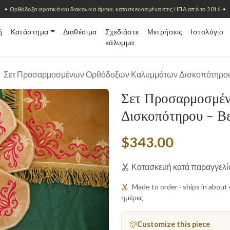
✦ Ορθόδοξα ιερατικά και διακονικά άμφια, κατασκευασμένα στις ΗΠΑ από το 2016 ✦
ή
Κατάστημα
Διαθέσιμα
Σχεδιάστε
Μετρήσεις
Ιστολόγιο
κάλυμμα
Σετ Προσαρμοσμένων Ορθόδοξων Καλυμμάτων Δισκοπότηρου
Σετ Προσαρμοσμέ
Δισκοπότηρου - Β
$343.00
Κατασκευή κατά παραγγελί
Made to order · ships in abou
ημέρες
Customize this piece