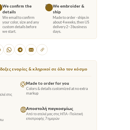
We confirm the
We embroider &
3
details
ship
We email to confirm
Made to order · ships in
your color, size and any
about 4 weeks, then US
custom details before
delivery 2–3 business
we start.
days.
οξες ενορίες & κληρικοί σε όλο τον κόσμο
Made to order for you
Colors & details customized at no extra
markup
λιέ στις
Αποστολή παγκοσμίως
Από το ατελιέ μας στις ΗΠΑ · Πολιτική
επιστροφής 7 ημερών
σω