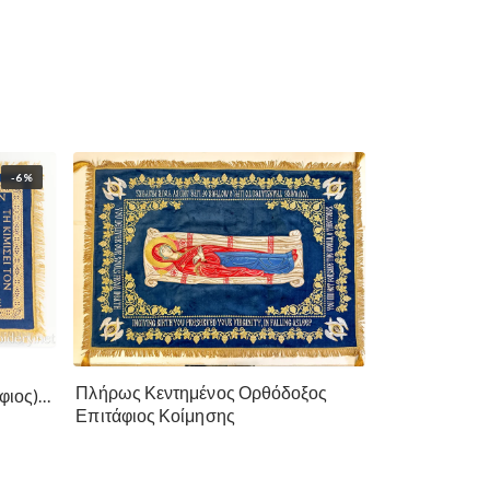
-6%
ο
Πλήρως Κεντημένος Ορθόδοξος
φιος)
Επιτάφιος Κοίμησης