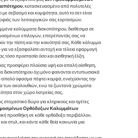
κοπότηρου
, κατασκευασμένο από πολυτελές
 με σεβασμό και κομψότητα, αυτό το σετ είναι
μορφιάς των λειτουργικών σας εορτασμών.
μμένα καλύμματα δισκοπότηρου, διαθέσιμα σε
μοσμένων επιλογών, επιτρέποντάς σας να
ύν την πίστη και την κοινότητά σας. Κάθε κάλυμμα
για να εξασφαλίσει αντοχή και τέλεια εφαρμογή
ς τόσο προστασία όσο και αισθητική έλξη.
μας προσφέρει πλούσια υφή και απαλή αίσθηση,
τα δισκοπότηρου όχι μόνο φαίνονται εντυπωσιακά
Το απαλό ύφασμα πέφτει κομψά, ενισχύοντας την
εια των ακολουθιών, ενώ τα ζωντανά χρώματα
κότητα στον χώρο λατρείας σας.
ως στοχαστικό δώρο για κληρικούς και ηγέτες
ρμοσμένων Ορθόδοξων Καλυμμάτων
τική προσθήκη σε κάθε ορθόδοξο περιβάλλον.
και στυλ, και κάντε κάθε θεία κοινωνία μια
και αγκαλιάστε την ομορφιά της παράδοσης με μια