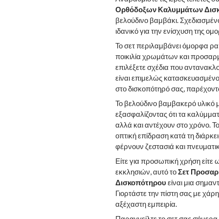
Ορθόδοξων Καλυμμάτων Δισ
βελούδινο βαμβάκι. Σχεδιασμένο
ιδανικό για την ενίσχυση της ο
Το σετ περιλαμβάνει όμορφα ρα
ποικιλία χρωμάτων και προσαρ
επιλέξετε σχέδια που αντανακλο
είναι επιμελώς κατασκευασμένο 
στο δισκοπότηρό σας, παρέχοντα
Το βελούδινο βαμβακερό υλικό 
εξασφαλίζοντας ότι τα καλύμμα
αλλά και αντέχουν στο χρόνο. 
οπτική επίδραση κατά τη διάρκ
φέρνουν ζεστασιά και πνευματι
Είτε για προσωπική χρήση είτε 
εκκλησιών, αυτό το
Σετ Προσα
Δισκοπότηρου
είναι μια σημαν
Γιορτάστε την πίστη σας με χάρη 
αξέχαστη εμπειρία.
Παραγγείλτε το σετ σας σήμερα 