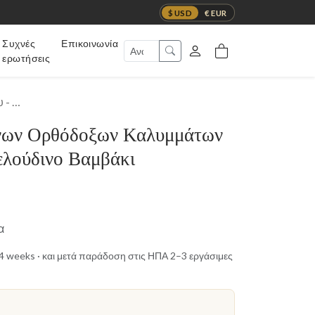
$ USD
€ EUR
Συχνές
Επικοινωνία
ερωτήσεις
 - …
νων Ορθόδοξων Καλυμμάτων
ελούδινο Βαμβάκι
α
t 4 weeks · και μετά παράδοση στις ΗΠΑ 2–3 εργάσιμες