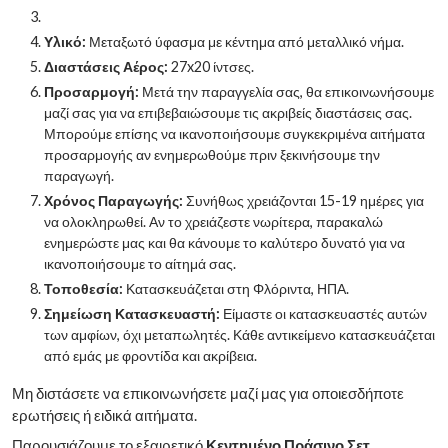
Υλικό:
Μεταξωτό ύφασμα με κέντημα από μεταλλικό νήμα.
Διαστάσεις Αέρος:
27x20 ίντσες.
Προσαρμογή:
Μετά την παραγγελία σας, θα επικοινωνήσουμε
μαζί σας για να επιβεβαιώσουμε τις ακριβείς διαστάσεις σας.
Μπορούμε επίσης να ικανοποιήσουμε συγκεκριμένα αιτήματα
προσαρμογής αν ενημερωθούμε πριν ξεκινήσουμε την
παραγωγή.
Χρόνος Παραγωγής:
Συνήθως χρειάζονται 15-19 ημέρες για
να ολοκληρωθεί. Αν το χρειάζεστε νωρίτερα, παρακαλώ
ενημερώστε μας και θα κάνουμε το καλύτερο δυνατό για να
ικανοποιήσουμε το αίτημά σας.
Τοποθεσία:
Κατασκευάζεται στη Φλόριντα, ΗΠΑ.
Σημείωση Κατασκευαστή:
Είμαστε οι κατασκευαστές αυτών
των αμφίων, όχι μεταπωλητές. Κάθε αντικείμενο κατασκευάζεται
από εμάς με φροντίδα και ακρίβεια.
Μη διστάσετε να επικοινωνήσετε μαζί μας για οποιεσδήποτε
ερωτήσεις ή ειδικά αιτήματα.
Παρουσιάζουμε το εξαιρετικό
Κεντημένο Πράσινο Σετ