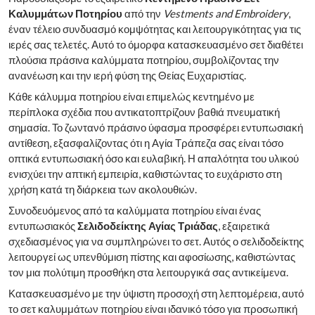
Καλυμμάτων Ποτηρίου
από την
Vestments and Embroidery
,
έναν τέλειο συνδυασμό κομψότητας και λειτουργικότητας για τις
ιερές σας τελετές. Αυτό το όμορφα κατασκευασμένο σετ διαθέτει
πλούσια πράσινα καλύμματα ποτηρίου, συμβολίζοντας την
ανανέωση και την ιερή φύση της Θείας Ευχαριστίας.
Κάθε κάλυμμα ποτηρίου είναι επιμελώς κεντημένο με
περίπλοκα σχέδια που αντικατοπτρίζουν βαθιά πνευματική
σημασία. Το ζωντανό πράσινο ύφασμα προσφέρει εντυπωσιακή
αντίθεση, εξασφαλίζοντας ότι η Αγία Τράπεζα σας είναι τόσο
οπτικά εντυπωσιακή όσο και ευλαβική. Η απαλότητα του υλικού
ενισχύει την απτική εμπειρία, καθιστώντας το ευχάριστο στη
χρήση κατά τη διάρκεια των ακολουθιών.
Συνοδευόμενος από τα καλύμματα ποτηρίου είναι ένας
εντυπωσιακός
Σελιδοδείκτης Αγίας Τριάδας
, εξαιρετικά
σχεδιασμένος για να συμπληρώνει το σετ. Αυτός ο σελιδοδείκτης
λειτουργεί ως υπενθύμιση πίστης και αφοσίωσης, καθιστώντας
τον μια πολύτιμη προσθήκη στα λειτουργικά σας αντικείμενα.
Κατασκευασμένο με την ύψιστη προσοχή στη λεπτομέρεια, αυτό
το σετ καλυμμάτων ποτηρίου είναι ιδανικό τόσο για προσωπική