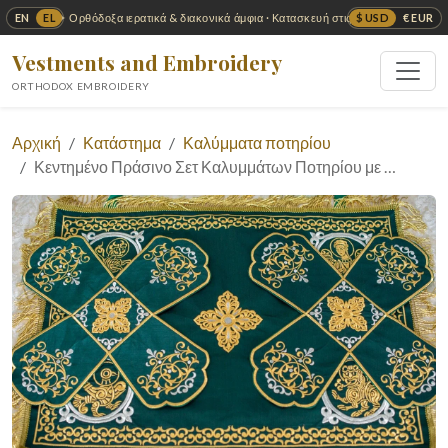
EN
EL
$ USD
€ EUR
✦ Ορθόδοξα ιερατικά & διακονικά άμφια · Κατασκευή στις ΗΠΑ ✦
Vestments and Embroidery
ORTHODOX EMBROIDERY
Αρχική
Κατάστημα
Καλύμματα ποτηρίου
Κεντημένο Πράσινο Σετ Καλυμμάτων Ποτηρίου με …