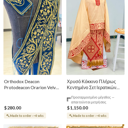
Χρυσό Κόκκινο Πλήρως
Orthodox Deacon
Κεντημένο Σετ Ιερατικών
Protodeacon Orarion Velvet
Αμφίων Ρωσικού Στυλ
Cotton With Premium
Προσαρμοσμένο μέγεθος —
Metallic Threads
απαιτούνται μετρήσεις
$280.00
$1,150.00
Made to order · ~4 wks
Made to order · ~4 wks