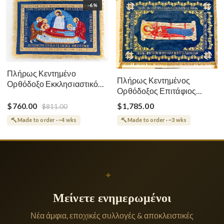
-6%
Πλήρως Κεντημένο
Πλήρως Κεντημένος
Ορθόδοξο Εκκλησιαστικό
Ορθόδοξος Επιτάφιος
Σάβανο (Επιτάφιος) της
Κοίμησης
Θεοτόκου
$760.00
$1,785.00
$811.00
Made to order · ~4 wks
Made to order · ~3 wks
✦
Μείνετε ενημερωμένοι
Νέα άμφια, εποχικές συλλογές & αποκλειστικές