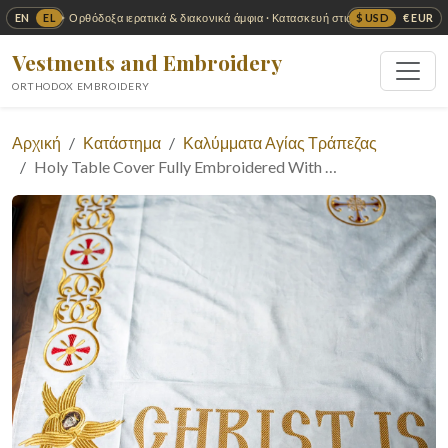
EN
EL
$ USD
€ EUR
✦ Ορθόδοξα ιερατικά & διακονικά άμφια · Κατασκευή στις ΗΠΑ ✦
Vestments and Embroidery
ORTHODOX EMBROIDERY
Αρχική
Κατάστημα
Καλύμματα Αγίας Τράπεζας
Holy Table Cover Fully Embroidered With …