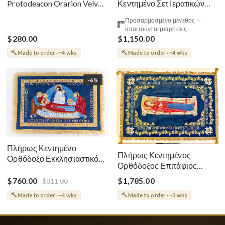
Κεντημένο Σετ Ιερατικών
Protodeacon Orarion Velvet
Αμφίων Ρωσικού Στυλ
Cotton With Premium
Προσαρμοσμένο μέγεθος —
Metallic Threads
απαιτούνται μετρήσεις
$280.00
$1,150.00
Made to order · ~4 wks
Made to order · ~4 wks
-6%
Πλήρως Κεντημένο
Πλήρως Κεντημένος
Ορθόδοξο Εκκλησιαστικό
Ορθόδοξος Επιτάφιος
Σάβανο (Επιτάφιος) της
Κοίμησης
Θεοτόκου
$760.00
$1,785.00
$811.00
Made to order · ~4 wks
Made to order · ~3 wks