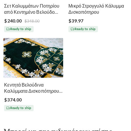
Σετ Καλυμμάτων Ποτηρίου
Μικρό Στρογγυλό Κάλυμμα
από Κεντημένο Βελούδο
Δισκοπότηρου
Μεγάλη Σαρακοστή - Μαύρο
$240.00
$39.97
$348.00
Ασημί Χρυσό
Ready to ship
Ready to ship
Κεντητά Βελούδινα
Καλύμματα Δισκοπότηρου -
Σκούρο Πράσινο
$374.00
Ready to ship
Μπορεί να σας ενδιαφέρουν επίσης