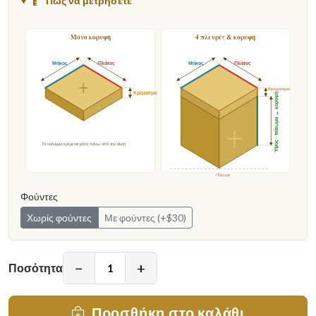
Πώς να μετρήσετε
Μόνο κορυφή
4 πλευρές & κορυφή
Μήκος
Πλάτος
Μήκος
Πλάτος
Κρέμασμα
Κρέμασμα
Ύψος · πάτωμα → κορυφή
Το κάλυμμα κρέμεται μόνο πάνω από την άκρη
Πάτωμα
Φούντες
Χωρίς φούντες
Με φούντες (+$30)
−
+
Ποσότητα
Προσθήκη στο καλάθι