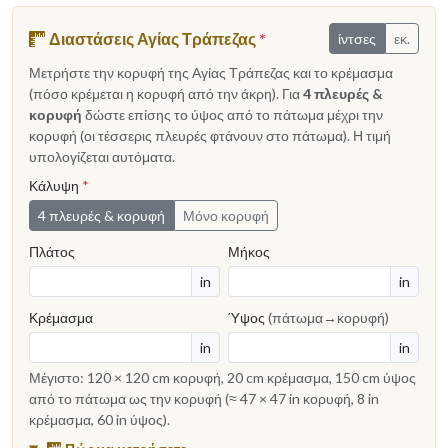
Διαστάσεις Αγίας Τράπεζας
*
ίντσες
εκ.
Μετρήστε την κορυφή της Αγίας Τράπεζας και το κρέμασμα
(πόσο κρέμεται η κορυφή από την άκρη). Για
4 πλευρές &
κορυφή
δώστε επίσης το ύψος από το πάτωμα μέχρι την
κορυφή (οι τέσσερις πλευρές φτάνουν στο πάτωμα). Η τιμή
υπολογίζεται αυτόματα.
Κάλυψη
*
4 πλευρές & κορυφή
Μόνο κορυφή
Πλάτος
Μήκος
in
in
Κρέμασμα
Ύψος
(πάτωμα→κορυφή)
in
in
Μέγιστο: 120 × 120 cm κορυφή, 20 cm κρέμασμα, 150 cm ύψος
από το πάτωμα ως την κορυφή (≈ 47 × 47 in κορυφή, 8 in
κρέμασμα, 60 in ύψος).