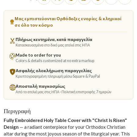
Μας εμπιστεύονται Ορθόδοξες ενορίες & κληρικοί
σε όλο τον κόσμο
Πλήρως κεντημένα, κατά παραγγελία
Κατασκευασμένα στο δικό μας ατελιέ στις ΗΠΑ
Made to order for you
Colors & details customized at no extra markup
Ασφαλής ολοκλήρωση παραγγελίας
Κρυπτογραφημένη πληρωμή μέσω Square & PayPal
Αποστολή παγκοσμίως
Από το ατελιέ μας στις ΗΠΑ · Πολιτική επιστροφής 7 ημερών
Περιγραφή
Fully Embroidered Holy Table Cover with "Christ Is Risen"
Design
— a radiant centerpiece for your Orthodox Christian
altar during the most joyous season of the liturgical year. This