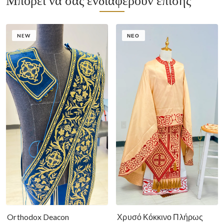
NEW
ΝΈΟ
Χρυσό Κόκκινο Πλήρως
Orthodox Deacon