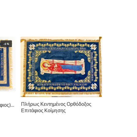
-6%
ο
Πλήρως Κεντημένος Ορθόδοξος
φιος)
Επιτάφιος Κοίμησης