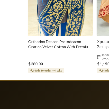
Χρυσό
Orthodox Deacon Protodeacon
Σετ Ιε
Orarion Velvet Cotton With Premium
Metallic Threads
Προσα
μετρή
$280.00
$1,15
Made to order · ~4 wks
Made 