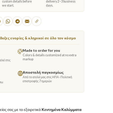
custom details before
delivery 2–3 business
we start.
days.
οξες ενορίες & κληρικοί σε όλο τον κόσμο
Made to order for you
Colors & details customized at no extra
markup
λιέ στις
Αποστολή παγκοσμίως
Από το ατελιέ μας στις ΗΠΑ · Πολιτική
επιστροφής 7 ημερών
σω
είας σας με τα εξαιρετικά
Κεντημένα Καλύμματα