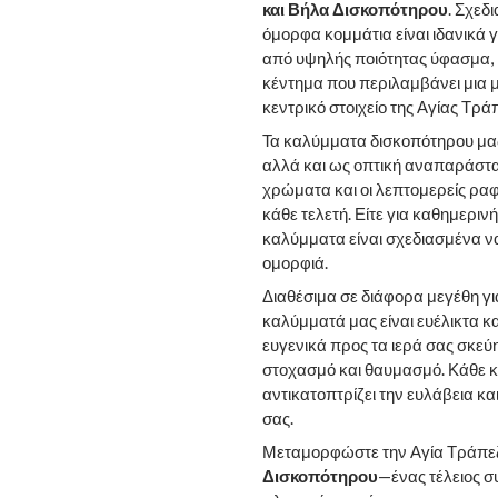
και Βήλα Δισκοπότηρου
. Σχεδ
όμορφα κομμάτια είναι ιδανικά 
από υψηλής ποιότητας ύφασμα, 
κέντημα που περιλαμβάνει μια 
κεντρικό στοιχείο της Αγίας Τρά
Τα καλύμματα δισκοπότηρου μας
αλλά και ως οπτική αναπαράστα
χρώματα και οι λεπτομερείς ραφ
κάθε τελετή. Είτε για καθημερινή
καλύμματα είναι σχεδιασμένα ν
ομορφιά.
Διαθέσιμα σε διάφορα μεγέθη γι
καλύμματά μας είναι ευέλικτα κα
ευγενικά προς τα ιερά σας σκε
στοχασμό και θαυμασμό. Κάθε κ
αντικατοπτρίζει την ευλάβεια και
σας.
Μεταμορφώστε την Αγία Τράπεζ
Δισκοπότηρου
—ένας τέλειος σ