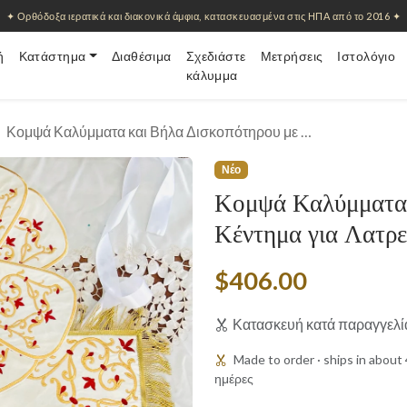
✦ Ορθόδοξα ιερατικά και διακονικά άμφια, κατασκευασμένα στις ΗΠΑ από το 2016 ✦
ή
Κατάστημα
Διαθέσιμα
Σχεδιάστε
Μετρήσεις
Ιστολόγιο
κάλυμμα
Κομψά Καλύμματα και Βήλα Δισκοπότηρου με …
Νέο
Κομψά Καλύμματα 
Κέντημα για Λατρε
$406.00
Κατασκευή κατά παραγγελί
Made to order · ships in abou
ημέρες