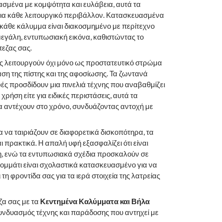
ιασμένα με κομψότητα και ευλάβεια, αυτά τα
για κάθε λειτουργικό περιβάλλον. Κατασκευασμένα
κάθε κάλυμμα είναι διακοσμημένο με περίτεχνο
μεγάλη, εντυπωσιακή εικόνα, καθιστώντας το
πεζας σας.
 λειτουργούν όχι μόνο ως προστατευτικό στρώμα
ση της πίστης και της αφοσίωσης. Τα ζωντανά
ές προσδίδουν μια πινελιά τέχνης που αναβαθμίζει
 χρήση είτε για ειδικές περιστάσεις, αυτά τα
α αντέχουν στο χρόνο, συνδυάζοντας αντοχή με
α να ταιριάζουν σε διαφορετικά δισκοπότηρα, τα
ι πρακτικά. Η απαλή υφή εξασφαλίζει ότι είναι
ύη, ενώ τα εντυπωσιακά σχέδια προσκαλούν σε
ομμάτι είναι σχολαστικά κατασκευασμένο για να
 τη φροντίδα σας για τα ιερά στοιχεία της λατρείας
α σας με τα
Κεντημένα Καλύμματα και Βήλα
υνδυασμός τέχνης και παράδοσης που αντηχεί με