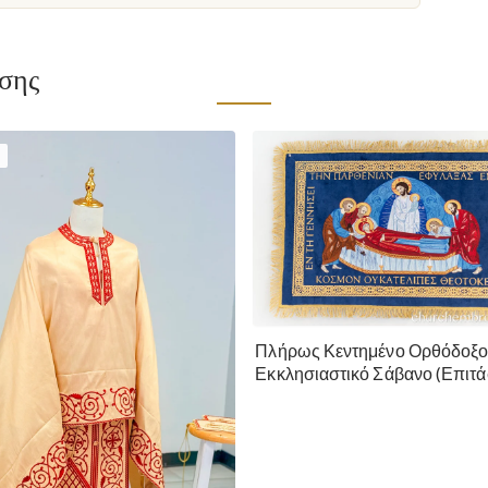
ίσης
Πλήρως Κεντημένο Ορθόδοξ
Εκκλησιαστικό Σάβανο (Επιτά
της Θεοτόκου