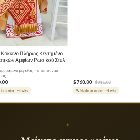
 Κόκκινο Πλήρως Κεντημένο
ρατικών Αμφίων Ρωσικού Στυλ
ρμοσμένο μέγεθος — απαιτούνται
σεις
0.00
$760.00
$811.00
to order · ~4 wks
Made to order · ~4 wks
✦
Μείνετε ενημερωμένοι