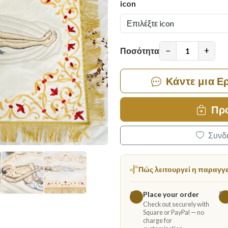
icon
−
+
Ποσότητα
Κάντε μια Ε
Πρ
Συνδε
Πώς λειτουργεί η παραγγ
Place your order
1
2
Check out securely with
Square or PayPal — no
charge for