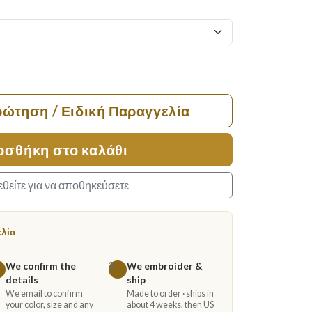
ρώτηση / Ειδική Παραγγελία
οσθήκη στο καλάθι
θείτε για να αποθηκεύσετε
ελία
We confirm the
We embroider &
3
details
ship
We email to confirm
Made to order · ships in
your color, size and any
about 4 weeks, then US