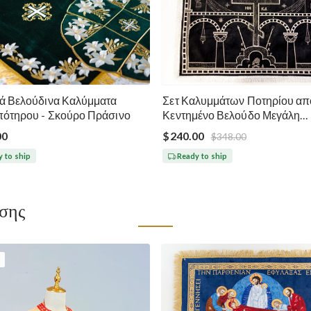
ά Βελούδινα Καλύμματα
Σετ Καλυμμάτων Ποτηρίου απ
πότηρου - Σκούρο Πράσινο
Κεντημένο Βελούδο Μεγάλη
Σαρακοστή - Μαύρο Ασημί Χ
00
$240.00
$348.00
 to ship
Ready to ship
ίσης