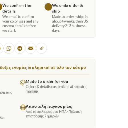
We confirm the
We embroider &
3
details
ship
We email to confirm
Made to order · ships in
your color, size and any
about 4 weeks, then US
custom details before
delivery 2–3 business
we start.
days.
οξες ενορίες & κληρικοί σε όλο τον κόσμο
Made to order for you
Colors & details customized at no extra
markup
λιέ στις
Αποστολή παγκοσμίως
Από το ατελιέ μας στις ΗΠΑ · Πολιτική
επιστροφής 7 ημερών
σω