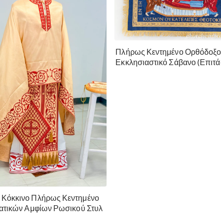
Πλήρως Κεντημένο Ορθόδοξ
Εκκλησιαστικό Σάβανο (Επιτά
της Θεοτόκου
 Κόκκινο Πλήρως Κεντημένο
ρατικών Αμφίων Ρωσικού Στυλ