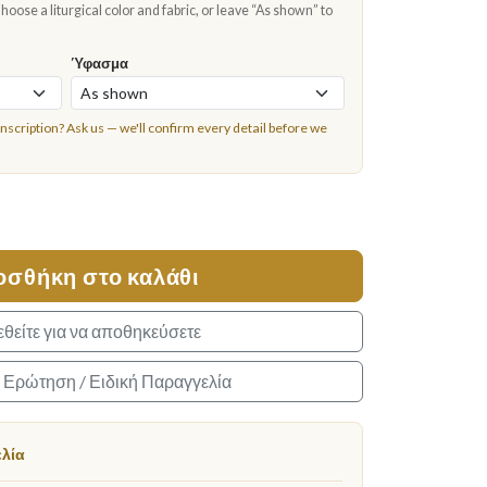
oose a liturgical color and fabric, or leave “As shown” to
Ύφασμα
inscription?
Ask us
— we'll confirm every detail before we
οσθήκη στο καλάθι
θείτε για να αποθηκεύσετε
α Ερώτηση / Ειδική Παραγγελία
ελία