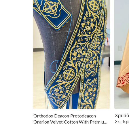
Χρυσό
Orthodox Deacon Protodeacon
Σετ Ιε
Orarion Velvet Cotton With Premium
Metallic Threads