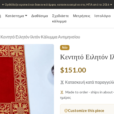
✦ Ορθόδοξα ιερατικά και διακονικά άμφια, κατασκευασμένα στις ΗΠΑ από το 2016 ✦
ή
Κατάστημα
Διαθέσιμα
Σχεδιάστε
Μετρήσεις
Ιστολόγιο
κάλυμμα
Κεντητό Ειλητόν Ιλιτόν Κάλυμμα Αντιμηνσίου
Νέο
Κεντητό Ειλητόν Ι
$151.00
Κατασκευή κατά παραγγελί
Made to order · ships in abou
ημέρες
Customize this piece