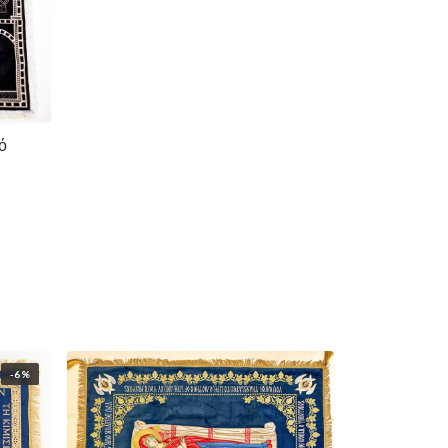
ό
ρυσό
-6%