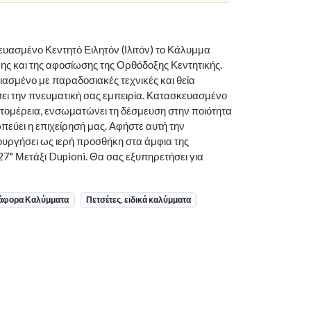
ασμένο Κεντητό Ειλητόν (Ιλιτόν) το Κάλυμμα
νης και της αφοσίωσης της Ορθόδοξης Κεντητικής.
διασμένο με παραδοσιακές τεχνικές και θεία
σει την πνευματική σας εμπειρία. Κατασκευασμένο
τομέρεια, ενσωματώνει τη δέσμευση στην ποιότητα
εύει η επιχείρησή μας. Αφήστε αυτή την
ουργήσει ως ιερή προσθήκη στα άμφια της
7" Μετάξι Dupioni. Θα σας εξυπηρετήσει για
άφορα Καλύμματα
Πετσέτες, ειδικά καλύμματα