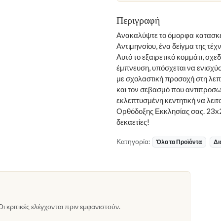
Περιγραφή
Ανακαλύψτε το όμορφα κατασκευ
Αντιμηνσίου, ένα δείγμα της τέχ
Αυτό το εξαιρετικό κομμάτι, σχε
έμπνευση, υπόσχεται να ενισχύ
με σχολαστική προσοχή στη λεπ
και τον σεβασμό που αντιπροσωπ
εκλεπτυσμένη κεντητική να λειτ
Ορθόδοξης Εκκλησίας σας. 23x2
δεκαετίες!
Κατηγορία:
Όλα τα Προϊόντα
Δι
Οι κριτικές ελέγχονται πριν εμφανιστούν.