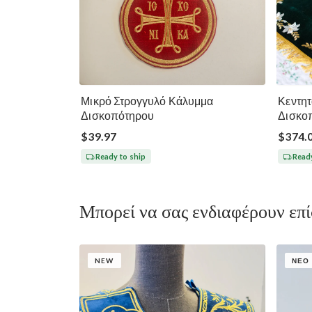
Μικρό Στρογγυλό Κάλυμμα
Κεντητ
Δισκοπότηρου
Δισκο
$39.97
$374.
Ready to ship
Ready
Μπορεί να σας ενδιαφέρουν επ
NEW
ΝΈΟ