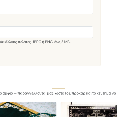
άει άλλους πελάτες. JPEG ή PNG, έως 8 MB.
το άμφιο — παραγγέλλονται μαζί ώστε το μπροκάρ και το κέντημα να