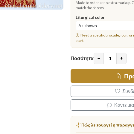
Made to order at no extra markup. Ch
match the photos.
Liturgical color
Need a specific brocade, icon, or 
start.
−
+
Ποσότητα
Πρ
Συνδε
Κάντε μι
Πώς λειτουργεί η παραγγ