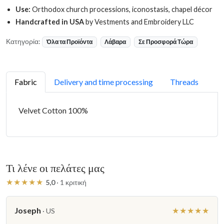
Use:
Orthodox church processions, iconostasis, chapel décor
Handcrafted in USA
by Vestments and Embroidery LLC
Κατηγορία:
Όλα τα Προϊόντα
Λάβαρα
Σε Προσφορά Τώρα
Fabric
Delivery and time processing
Threads
Velvet Cotton 100%
Τι λένε οι πελάτες μας
★★★★★
5,0
· 1 κριτική
Joseph
★★★★★
· US