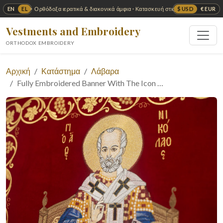
EN
EL
$ USD
€ EUR
✦ Ορθόδοξα ιερατικά & διακονικά άμφια · Κατασκευή στις ΗΠΑ ✦
Vestments and Embroidery
ORTHODOX EMBROIDERY
Αρχική
Κατάστημα
Λάβαρα
Fully Embroidered Banner With The Icon …