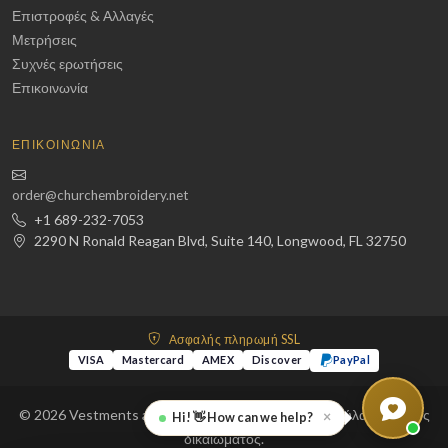
Επιστροφές & Αλλαγές
Μετρήσεις
Συχνές ερωτήσεις
Επικοινωνία
ΕΠΙΚΟΙΝΩΝΊΑ
order@churchembroidery.net
+1 689-232-7053
2290 N Ronald Reagan Blvd, Suite 140, Longwood, FL 32750
Ασφαλής πληρωμή SSL
VISA
Mastercard
AMEX
Discover
PayPal
© 2026 Vestments and Embroidery LLC. Με την επιφύλαξη παντός
×
Hi! 👋 How can we help?
δικαιώματος.