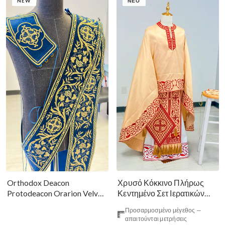
NEW
ΝΈΟ
Χρυσό Κόκκινο Πλήρως
Orthodox Deacon
Κεντημένο Σετ Ιερατικών
Protodeacon Orarion Velvet
Αμφίων Ρωσικού Στυλ
Cotton With Premium
Προσαρμοσμένο μέγεθος —
Metallic Threads
απαιτούνται μετρήσεις