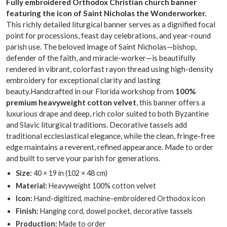
Fully embroidered Orthodox Christian church banner
featuring the icon of Saint Nicholas the Wonderworker.
This richly detailed liturgical banner serves as a dignified focal
point for processions, feast day celebrations, and year-round
parish use. The beloved image of Saint Nicholas—bishop,
defender of the faith, and miracle-worker—is beautifully
rendered in vibrant, colorfast rayon thread using high-density
embroidery for exceptional clarity and lasting
beauty.Handcrafted in our Florida workshop from
100%
premium heavyweight cotton velvet
, this banner offers a
luxurious drape and deep, rich color suited to both Byzantine
and Slavic liturgical traditions. Decorative tassels add
traditional ecclesiastical elegance, while the clean, fringe-free
edge maintains a reverent, refined appearance. Made to order
and built to serve your parish for generations.
Size:
40 × 19 in (102 × 48 cm)
Material:
Heavyweight 100% cotton velvet
Icon:
Hand-digitized, machine-embroidered Orthodox icon
Finish:
Hanging cord, dowel pocket, decorative tassels
Production:
Made to order