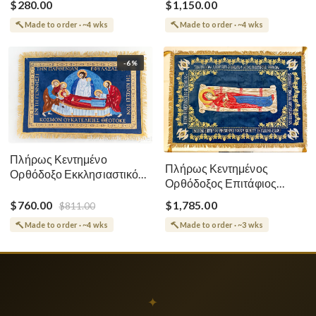
$280.00
$1,150.00
Made to order · ~4 wks
Made to order · ~4 wks
-6%
Πλήρως Κεντημένο
Πλήρως Κεντημένος
Ορθόδοξο Εκκλησιαστικό
Ορθόδοξος Επιτάφιος
Σάβανο (Επιτάφιος) της
Κοίμησης
Θεοτόκου
$760.00
$1,785.00
$811.00
Made to order · ~4 wks
Made to order · ~3 wks
✦