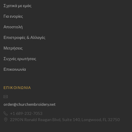
Σχετικά με εμάς
Για ενορίες
Αποστολή
Επιστροφές & Αλλαγές
Μετρήσεις
Συχνές ερωτήσεις
Επικοινωνία
ΕΠΙΚΟΙΝΩΝΊΑ
order@churchembroidery.net
+1 689-232-7053
2290 N Ronald Reagan Blvd, Suite 140, Longwood, FL 32750