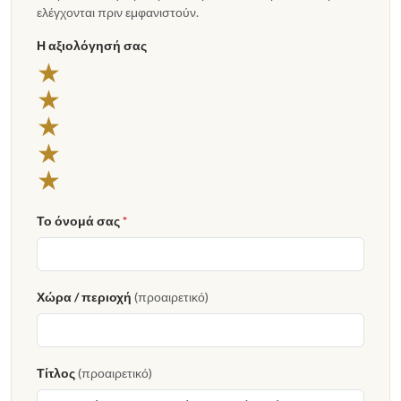
ελέγχονται πριν εμφανιστούν.
Η αξιολόγησή σας
5 αστέρια
★
4 αστέρια
★
3 αστέρια
★
2 αστέρια
★
1 αστέρι
★
Το όνομά σας
*
Χώρα / περιοχή
(προαιρετικό)
Τίτλος
(προαιρετικό)