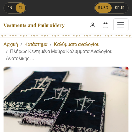
EN
EL
$ USD
€ EUR
Vestments and Embroidery
Αρχική
Κατάστημα
Καλύμματα αναλογίου
Πλήρως Κεντημένα Μαύρα Καλύμματα Αναλογίου
Ανατολικής …