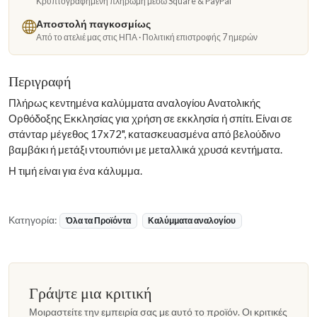
Κρυπτογραφημένη πληρωμή μέσω Square & PayPal
Αποστολή παγκοσμίως
Από το ατελιέ μας στις ΗΠΑ · Πολιτική επιστροφής 7 ημερών
Περιγραφή
Πλήρως κεντημένα καλύμματα αναλογίου Ανατολικής
Ορθόδοξης Εκκλησίας για χρήση σε εκκλησία ή σπίτι. Είναι σε
στάνταρ μέγεθος 17x72", κατασκευασμένα από βελούδινο
βαμβάκι ή μετάξι ντουπιόνι με μεταλλικά χρυσά κεντήματα.
Η τιμή είναι για ένα κάλυμμα.
Κατηγορία:
Όλα τα Προϊόντα
Καλύμματα αναλογίου
Γράψτε μια κριτική
Μοιραστείτε την εμπειρία σας με αυτό το προϊόν. Οι κριτικές