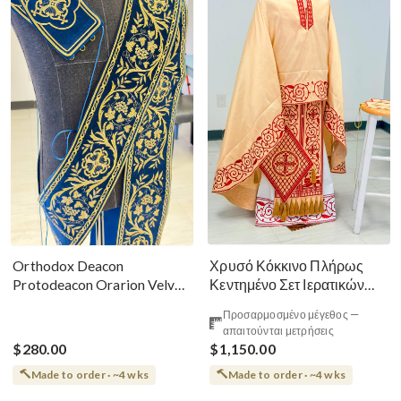
Χρυσό Κόκκινο Πλήρως
Orthodox Deacon
Κεντημένο Σετ Ιερατικών
Protodeacon Orarion Velvet
Αμφίων Ρωσικού Στυλ
Cotton With Premium
Προσαρμοσμένο μέγεθος —
Metallic Threads
απαιτούνται μετρήσεις
$280.00
$1,150.00
Made to order · ~4 wks
Made to order · ~4 wks