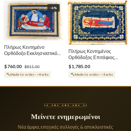
-6%
Πλήρως Κεντημένο
Πλήρως Κεντημένος
Ορθόδοξο Εκκλησιαστικό
Ορθόδοξος Επιτάφιος
Σάβανο (Επιτάφιος) της
Κοίμησης
Θεοτόκου
$760.00
$1,785.00
$811.00
Made to order · ~4 wks
Made to order · ~3 wks
Μείνετε ενημερωμένοι
Νέα άμφια, εποχικές συλλογές & αποκλειστικές