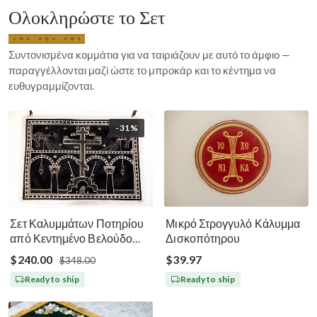
Ολοκληρώστε το Σετ
Συντονισμένα κομμάτια για να ταιριάζουν με αυτό το άμφιο —
παραγγέλλονται μαζί ώστε το μπροκάρ και το κέντημα να
ευθυγραμμίζονται.
-31%
Σετ Καλυμμάτων Ποτηρίου
Μικρό Στρογγυλό Κάλυμμα
από Κεντημένο Βελούδο
Δισκοπότηρου
Μεγάλη Σαρακοστή - Μαύρο
$240.00
$39.97
$348.00
Ασημί Χρυσό
Ready to ship
Ready to ship