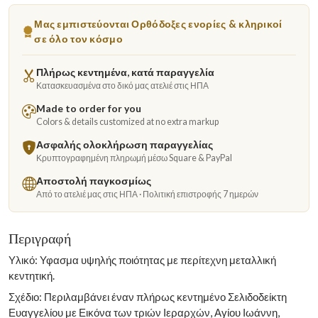
Μας εμπιστεύονται Ορθόδοξες ενορίες & κληρικοί
σε όλο τον κόσμο
Πλήρως κεντημένα, κατά παραγγελία
Κατασκευασμένα στο δικό μας ατελιέ στις ΗΠΑ
Made to order for you
Colors & details customized at no extra markup
Ασφαλής ολοκλήρωση παραγγελίας
Κρυπτογραφημένη πληρωμή μέσω Square & PayPal
Αποστολή παγκοσμίως
Από το ατελιέ μας στις ΗΠΑ · Πολιτική επιστροφής 7 ημερών
Περιγραφή
Υλικό: Υφασμα υψηλής ποιότητας με περίτεχνη μεταλλική
κεντητική.
Σχέδιο: Περιλαμβάνει έναν πλήρως κεντημένο Σελιδοδείκτη
Ευαγγελίου με Εικόνα των τριών Ιεραρχών, Αγίου Ιωάννη,