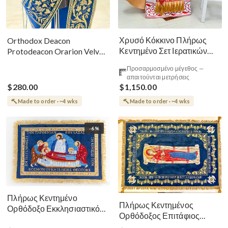
Χρυσό Κόκκινο Πλήρως
Orthodox Deacon
Κεντημένο Σετ Ιερατικών
Protodeacon Orarion Velvet
Αμφίων Ρωσικού Στυλ
Cotton With Premium
Προσαρμοσμένο μέγεθος —
Metallic Threads
απαιτούνται μετρήσεις
$280.00
$1,150.00
Made to order · ~4 wks
Made to order · ~4 wks
-6%
Πλήρως Κεντημένο
Πλήρως Κεντημένος
Ορθόδοξο Εκκλησιαστικό
Ορθόδοξος Επιτάφιος
Σάβανο (Επιτάφιος) της
Κοίμησης