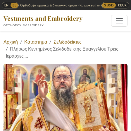
EN
EL
$ USD
€ EUR
✦ Ορθόδοξα ιερατικά & διακονικά άμφια · Κατασκευή στις ΗΠΑ ✦
Vestments and Embroidery
ORTHODOX EMBROIDERY
Αρχική
Κατάστημα
Σελιδοδείκτες
Πλήρως Κεντημένος Σελιδοδείκτης Ευαγγελίου Τρεις
Ιεράρχες …