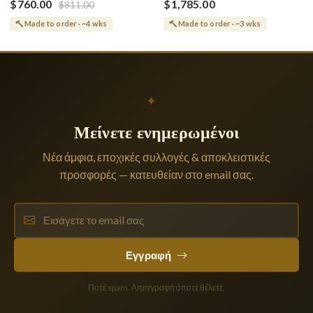
Θεοτόκου
$760.00
$1,785.00
$811.00
Made to order · ~4 wks
Made to order · ~3 wks
✦
Μείνετε ενημερωμένοι
Νέα άμφια, εποχικές συλλογές & αποκλειστικές
προσφορές — κατευθείαν στο email σας.
Εγγραφή
Ποτέ spam. Απεγγραφή όποτε θέλετε.