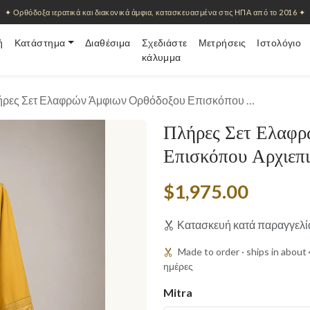
✦ Ορθόδοξα ιερατικά και διακονικά άμφια, κατασκευασμένα στις ΗΠΑ από το 2016 ✦
ή
Κατάστημα
Διαθέσιμα
Σχεδιάστε
Μετρήσεις
Ιστολόγιο
κάλυμμα
ήρες Σετ Ελαφρών Άμφιων Ορθόδοξου Επισκόπου …
Πλήρες Σετ Ελαφρ
Επισκόπου Αρχιεπ
$1,975.00
Κατασκευή κατά παραγγελί
Made to order · ships in abou
ημέρες
Mitra