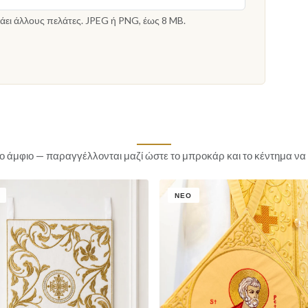
άει άλλους πελάτες. JPEG ή PNG, έως 8 MB.
το άμφιο — παραγγέλλονται μαζί ώστε το μπροκάρ και το κέντημα να
ΝΈΟ