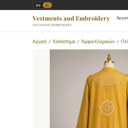
EN
EL
Vestments and Embroidery
Αρχικ
ORTHODOX EMBROIDERY
Αρχική
Κατάστημα
Άμφια Κληρικών
Πλ