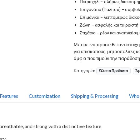
Πετραχήλι – πλήρως διακοσμη
Επιγονάτιο (Παλίτσα) – σύμβο
Επιμάνικα – λεπτομερώς διακ
Ζώνη – ασφαλής και ταιριαστή
Στιχάριο – ρέον και αναπνεύσι
Μπορεί να προστεθεί αντίστοιχ
για επισκόπους, μητροπολίτες 
άμφια που τιμούν την παράδοση
Κατηγορία:
Όλα τα Προϊόντα
Άμ
Features
Customization
Shipping & Processing
Who 
breathable, and strong with a distinctive texture
ery