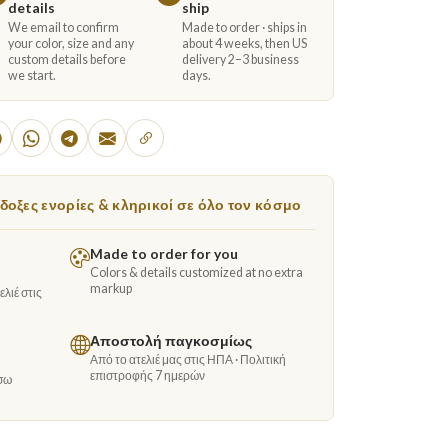
details
ship
We email to confirm
Made to order · ships in
your color, size and any
about 4 weeks, then US
custom details before
delivery 2–3 business
we start.
days.
οξες ενορίες & κληρικοί σε όλο τον κόσμο
Made to order for you
Colors & details customized at no extra
markup
λιέ στις
Αποστολή παγκοσμίως
Από το ατελιέ μας στις ΗΠΑ · Πολιτική
επιστροφής 7 ημερών
σω