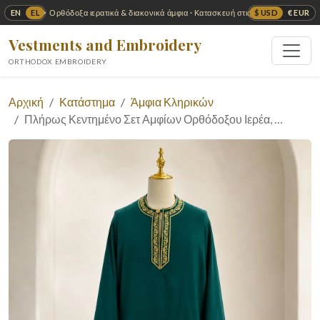
EN
EL
$ USD
€ EUR
✦ Ορθόδοξα ιερατικά & διακονικά άμφια · Κατασκευή στις ΗΠΑ ✦
Vestments and Embroidery
ORTHODOX EMBROIDERY
Αρχική
Κατάστημα
Άμφια Κληρικών
Πλήρως Κεντημένο Σετ Αμφίων Ορθόδοξου Ιερέα, …