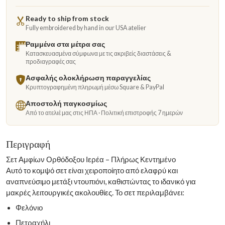
Ready to ship from stock
Fully embroidered by hand in our USA atelier
Ραμμένα στα μέτρα σας
Κατασκευασμένα σύμφωνα με τις ακριβείς διαστάσεις &
προδιαγραφές σας
Ασφαλής ολοκλήρωση παραγγελίας
Κρυπτογραφημένη πληρωμή μέσω Square & PayPal
Αποστολή παγκοσμίως
Από το ατελιέ μας στις ΗΠΑ · Πολιτική επιστροφής 7 ημερών
Περιγραφή
Σετ Αμφίων Ορθόδοξου Ιερέα – Πλήρως Κεντημένο
Αυτό το κομψό σετ είναι χειροποίητο από ελαφρύ και
αναπνεύσιμο μετάξι ντουπιόνι, καθιστώντας το ιδανικό για
μακρές λειτουργικές ακολουθίες. Το σετ περιλαμβάνει:
Φελόνιο
Πετραχήλι