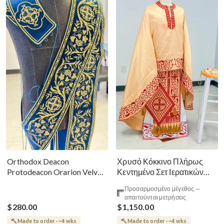
Χρυσό Κόκκινο Πλήρως
Orthodox Deacon
Κεντημένο Σετ Ιερατικών
Protodeacon Orarion Velvet
Αμφίων Ρωσικού Στυλ
Cotton With Premium
Προσαρμοσμένο μέγεθος —
Metallic Threads
απαιτούνται μετρήσεις
$280.00
$1,150.00
Made to order · ~4 wks
Made to order · ~4 wks