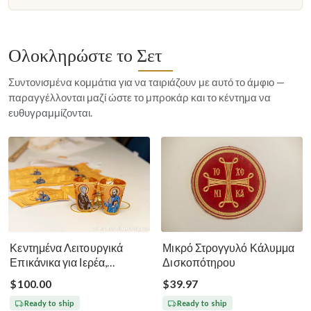
Ολοκληρώστε το Σετ
Συντονισμένα κομμάτια για να ταιριάζουν με αυτό το άμφιο —
παραγγέλλονται μαζί ώστε το μπροκάρ και το κέντημα να
ευθυγραμμίζονται.
Κεντημένα Λειτουργικά
Μικρό Στρογγυλό Κάλυμμα
Επικάνικα για Ιερέα,
Δισκοπότηρου
Διάκονο, Επίσκοπο Πέτρο
$100.00
$39.97
και Παύλο
Ready to ship
Ready to ship