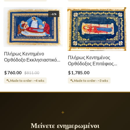
-6%
Πλήρως Κεντημένο
Πλήρως Κεντημένος
Ορθόδοξο Εκκλησιαστικό
Ορθόδοξος Επιτάφιος
Σάβανο (Επιτάφιος) της
Κοίμησης
Θεοτόκου
$760.00
$1,785.00
$811.00
Made to order · ~4 wks
Made to order · ~3 wks
✦
Μείνετε ενημερωμένοι