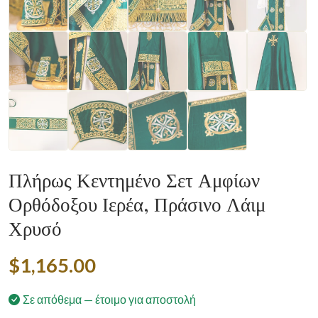
Πλήρως Κεντημένο Σετ Αμφίων
Ορθόδοξου Ιερέα, Πράσινο Λάιμ
Χρυσό
$1,165.00
Σε απόθεμα — έτοιμο για αποστολή