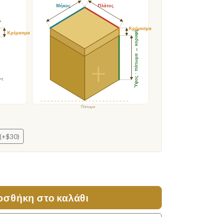
Μήκος
Πλάτος
Κρέμασμα
Ύψος · πάτωμα → κορυφή
Κρέμασμα
ρη
Πάτωμα
(+$30)
οσθήκη στο καλάθι