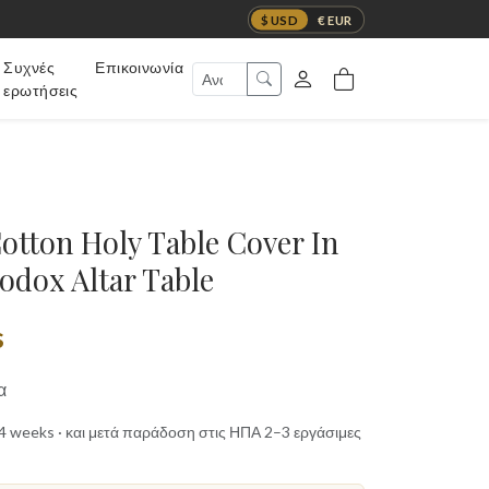
$ USD
€ EUR
Συχνές
Επικοινωνία
ερωτήσεις
otton Holy Table Cover In
odox Altar Table
s
α
t 4 weeks · και μετά παράδοση στις ΗΠΑ 2–3 εργάσιμες