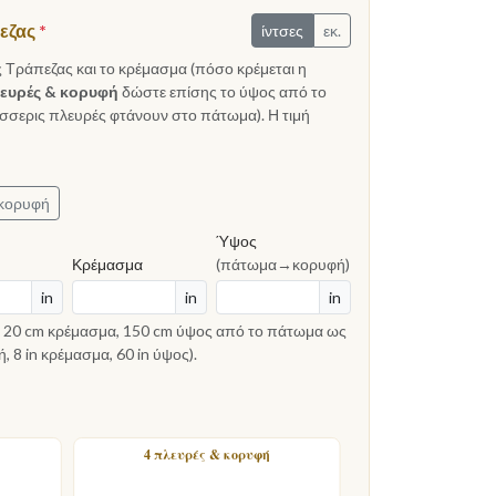
πεζας
*
ίντσες
εκ.
 Τράπεζας και το κρέμασμα (πόσο κρέμεται η
λευρές & κορυφή
δώστε επίσης το ύψος από το
έσσερις πλευρές φτάνουν στο πάτωμα). Η τιμή
κορυφή
Ύψος
Κρέμασμα
(πάτωμα→κορυφή)
in
in
in
, 20 cm κρέμασμα, 150 cm ύψος από το πάτωμα ως
, 8 in κρέμασμα, 60 in ύψος).
4 πλευρές & κορυφή