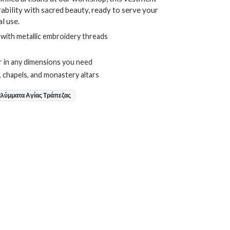
ability with sacred beauty, ready to serve your
l use.
with metallic embroidery threads
 in any dimensions you need
chapels, and monastery altars
λύμματα Αγίας Τράπεζας