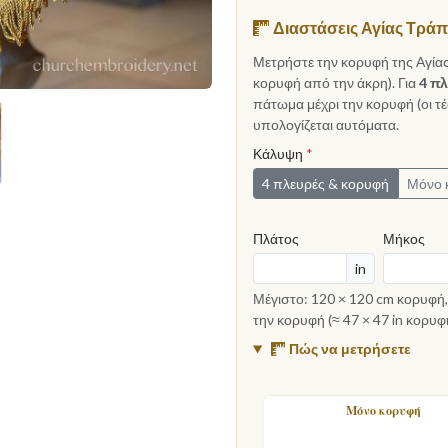
Διαστάσεις Αγίας Τρά
Μετρήστε την κορυφή της Αγίας
κορυφή από την άκρη). Για
4 π
πάτωμα μέχρι την κορυφή (οι τ
υπολογίζεται αυτόματα.
Κάλυψη
*
4 πλευρές & κορυφή
Μόνο 
Πλάτος
Μήκος
in
Μέγιστο: 120 × 120 cm κορυφή
την κορυφή (≈ 47 × 47 in κορυφή
Πώς να μετρήσετε
Μόνο κορυφή