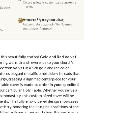
Colors & details customized at no extra
markup
λιέ στις
Αποστολή παγκοσμίως
Από το ατελιέ μας στις ΗΠΑ · Πολιτική
επιστροφής 7 ημερών
σω
this beautifully crafted
Gold and Red Velvet
 bring warmth and reverence to your church's
cotton velvet
in a rich gold and red color
eatures elegant metallic embroidery threads that
urgy, creating a dignified centerpiece for your
table cover is
made to order in your specified
 your particular Holy Table. Whether you serve a
r a monastery, this custom-sized cover will be
ents. The fully embroidered design showcases
tistry, honoring the liturgical traditions of the
killed artisans at our workshop, this vestment-