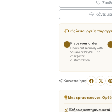
Συνδε
Κάντε μι
Πώς λειτουργεί η παραγγ
Place your order
1
2
Check out securely with
Square or PayPal — no
charge for
customization.
Κοινοποίηση
Μας εμπιστεύονται Ορθόδ
Πλήρως κεντημένα, κατά