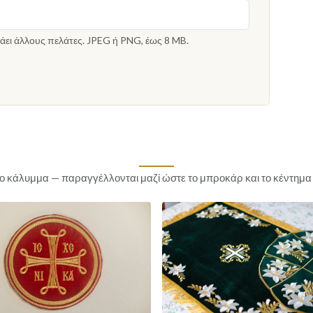
άει άλλους πελάτες. JPEG ή PNG, έως 8 MB.
 το κάλυμμα — παραγγέλλονται μαζί ώστε το μπροκάρ και το κέντημα