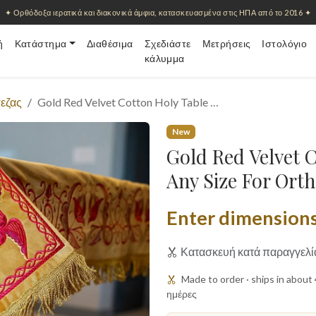
✦ Ορθόδοξα ιερατικά και διακονικά άμφια, κατασκευασμένα στις ΗΠΑ από το 2016 ✦
ή
Κατάστημα
Διαθέσιμα
Σχεδιάστε
Μετρήσεις
Ιστολόγιο
κάλυμμα
εζας
Gold Red Velvet Cotton Holy Table …
New
Gold Red Velvet C
Any Size For Orth
Enter dimension
Κατασκευή κατά παραγγελί
Made to order · ships in abou
ημέρες