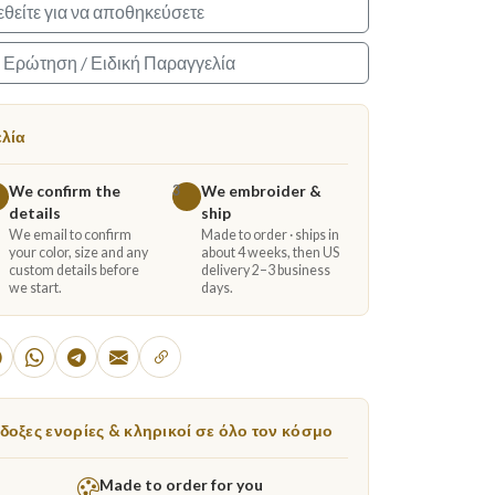
θείτε για να αποθηκεύσετε
α Ερώτηση / Ειδική Παραγγελία
ελία
We confirm the
We embroider &
3
details
ship
We email to confirm
Made to order · ships in
your color, size and any
about 4 weeks, then US
custom details before
delivery 2–3 business
we start.
days.
οξες ενορίες & κληρικοί σε όλο τον κόσμο
Made to order for you