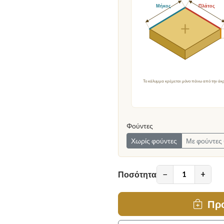
Μήκος
Πλάτος
Το κάλυμμα κρέμεται μόνο πάνω από την άκ
Φούντες
Χωρίς φούντες
Με φούντες 
−
+
Ποσότητα
Πρ