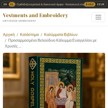
EN
EL
$ USD
€ EUR
✦ Ορθόδοξα ιερατικά & διακονικά άμφια · Κατασκευή στις ΗΠΑ ✦
Vestments and Embroidery
ORTHODOX EMBROIDERY
Αρχική
Κατάστημα
Καλύμματα Βιβλίων
Προσαρμοσμένο Βελούδινο Κάλυμμα Ευαγγελίου με
Χρυσές …