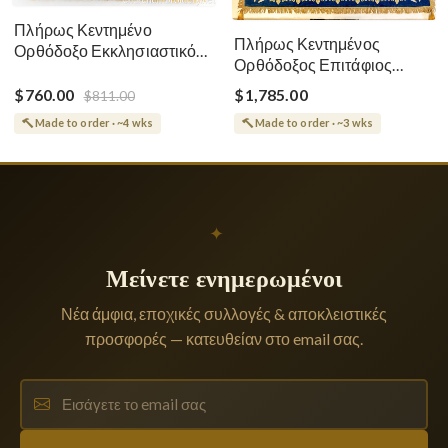
Πλήρως Κεντημένο
Πλήρως Κεντημένος
Ορθόδοξο Εκκλησιαστικό
Ορθόδοξος Επιτάφιος
Σάβανο (Επιτάφιος) της
Κοίμησης
Θεοτόκου
$760.00
$1,785.00
$811.00
Made to order · ~4 wks
Made to order · ~3 wks
✦
Μείνετε ενημερωμένοι
Νέα άμφια, εποχικές συλλογές & αποκλειστικές
προσφορές — κατευθείαν στο email σας.