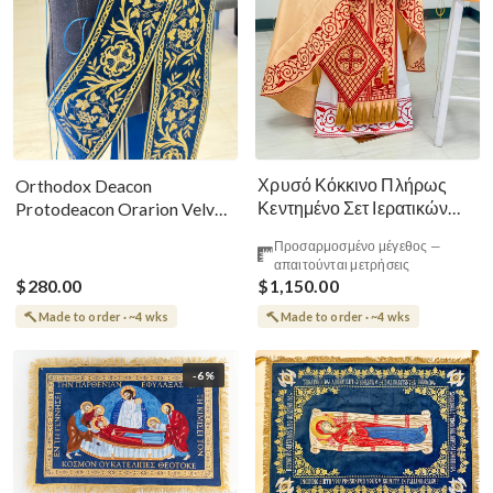
Χρυσό Κόκκινο Πλήρως
Orthodox Deacon
Κεντημένο Σετ Ιερατικών
Protodeacon Orarion Velvet
Αμφίων Ρωσικού Στυλ
Cotton With Premium
Προσαρμοσμένο μέγεθος —
Metallic Threads
απαιτούνται μετρήσεις
$280.00
$1,150.00
Made to order · ~4 wks
Made to order · ~4 wks
-6%