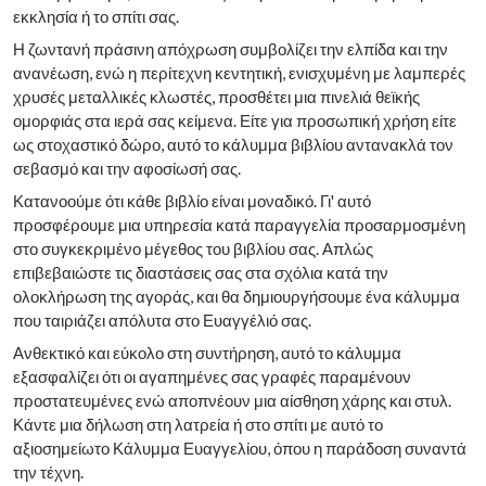
εκκλησία ή το σπίτι σας.
Η ζωντανή πράσινη απόχρωση συμβολίζει την ελπίδα και την
ανανέωση, ενώ η περίτεχνη κεντητική, ενισχυμένη με λαμπερές
χρυσές μεταλλικές κλωστές, προσθέτει μια πινελιά θεϊκής
ομορφιάς στα ιερά σας κείμενα. Είτε για προσωπική χρήση είτε
ως στοχαστικό δώρο, αυτό το κάλυμμα βιβλίου αντανακλά τον
σεβασμό και την αφοσίωσή σας.
Κατανοούμε ότι κάθε βιβλίο είναι μοναδικό. Γι' αυτό
προσφέρουμε μια υπηρεσία κατά παραγγελία προσαρμοσμένη
στο συγκεκριμένο μέγεθος του βιβλίου σας. Απλώς
επιβεβαιώστε τις διαστάσεις σας στα σχόλια κατά την
ολοκλήρωση της αγοράς, και θα δημιουργήσουμε ένα κάλυμμα
που ταιριάζει απόλυτα στο Ευαγγέλιό σας.
Ανθεκτικό και εύκολο στη συντήρηση, αυτό το κάλυμμα
εξασφαλίζει ότι οι αγαπημένες σας γραφές παραμένουν
προστατευμένες ενώ αποπνέουν μια αίσθηση χάρης και στυλ.
Κάντε μια δήλωση στη λατρεία ή στο σπίτι με αυτό το
αξιοσημείωτο Κάλυμμα Ευαγγελίου, όπου η παράδοση συναντά
την τέχνη.