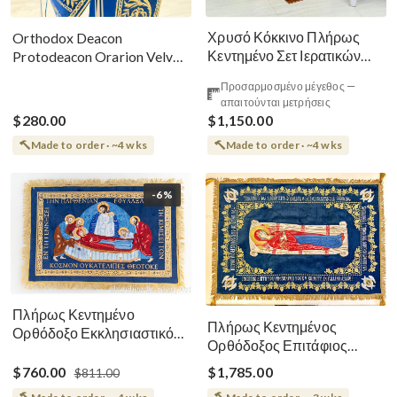
Χρυσό Κόκκινο Πλήρως
Orthodox Deacon
Κεντημένο Σετ Ιερατικών
Protodeacon Orarion Velvet
Αμφίων Ρωσικού Στυλ
Cotton With Premium
Προσαρμοσμένο μέγεθος —
Metallic Threads
απαιτούνται μετρήσεις
$280.00
$1,150.00
Made to order · ~4 wks
Made to order · ~4 wks
-6%
Πλήρως Κεντημένο
Πλήρως Κεντημένος
Ορθόδοξο Εκκλησιαστικό
Ορθόδοξος Επιτάφιος
Σάβανο (Επιτάφιος) της
Κοίμησης
Θεοτόκου
$760.00
$1,785.00
$811.00