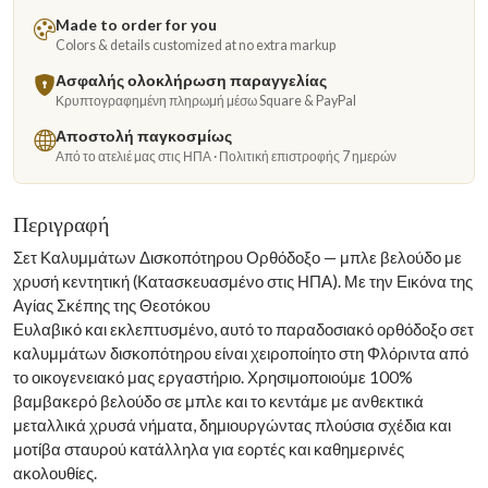
Made to order for you
Colors & details customized at no extra markup
Ασφαλής ολοκλήρωση παραγγελίας
Κρυπτογραφημένη πληρωμή μέσω Square & PayPal
Αποστολή παγκοσμίως
Από το ατελιέ μας στις ΗΠΑ · Πολιτική επιστροφής 7 ημερών
Περιγραφή
Σετ Καλυμμάτων Δισκοπότηρου Ορθόδοξο — μπλε βελούδο με
χρυσή κεντητική (Κατασκευασμένο στις ΗΠΑ). Με την Εικόνα της
Αγίας Σκέπης της Θεοτόκου
Ευλαβικό και εκλεπτυσμένο, αυτό το παραδοσιακό ορθόδοξο σετ
καλυμμάτων δισκοπότηρου είναι χειροποίητο στη Φλόριντα από
το οικογενειακό μας εργαστήριο. Χρησιμοποιούμε 100%
βαμβακερό βελούδο σε μπλε και το κεντάμε με ανθεκτικά
μεταλλικά χρυσά νήματα, δημιουργώντας πλούσια σχέδια και
μοτίβα σταυρού κατάλληλα για εορτές και καθημερινές
ακολουθίες.