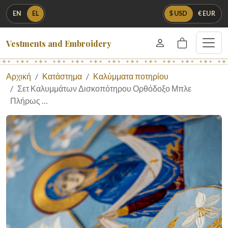
EN
EL
$ USD
€ EUR
Vestments and Embroidery
Αρχική
Κατάστημα
Καλύμματα ποτηρίου
Σετ Καλυμμάτων Δισκοπότηρου Ορθόδοξο Μπλε
Πλήρως …