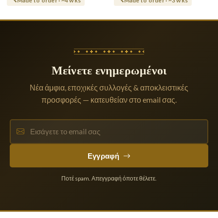
Made to order · ~4 wks
Made to order · ~3 wks
Μείνετε ενημερωμένοι
Νέα άμφια, εποχικές συλλογές & αποκλειστικές
προσφορές — κατευθείαν στο email σας.
Εγγραφή
Ποτέ spam. Απεγγραφή όποτε θέλετε.