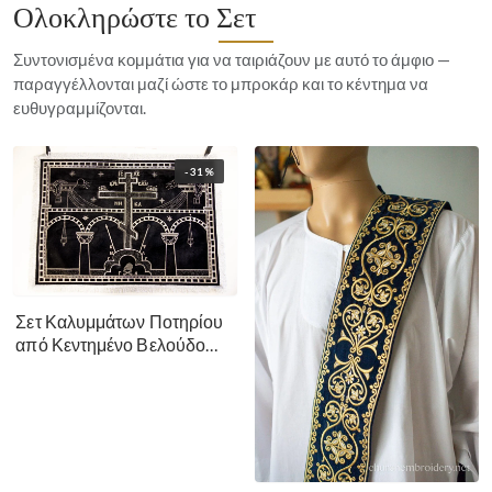
Ολοκληρώστε το Σετ
Συντονισμένα κομμάτια για να ταιριάζουν με αυτό το άμφιο —
παραγγέλλονται μαζί ώστε το μπροκάρ και το κέντημα να
ευθυγραμμίζονται.
-31%
Σετ Καλυμμάτων Ποτηρίου
από Κεντημένο Βελούδο
Μεγάλη Σαρακοστή - Μαύρο
Ασημί Χρυσό