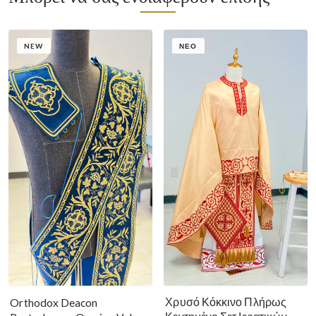
NEW
ΝΈΟ
Χρυσό Κόκκινο Πλήρως
Orthodox Deacon