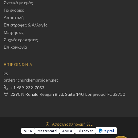
Σχετικά με εμάς
Για ενορίες
Αποστολή
Επιστροφές & Αλλαγές
Μετρήσεις
Συχνές ερωτήσεις
Επικοινωνία
ΕΠΙΚΟΙΝΩΝΊΑ
order@churchembroidery.net
+1 689-232-7053
2290 N Ronald Reagan Blvd, Suite 140, Longwood, FL 32750
Ασφαλής πληρωμή SSL
VISA
Mastercard
AMEX
Discover
PayPal