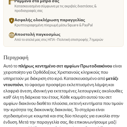
Ραμμένα στα μέτρα σας
Κατασκευασμένα σύμφωνα με τις ακριβείς διαστάσεις &
προδιαγραφές σας
Ασφαλής ολοκλήρωση παραγγελίας
Κρυπτογραφημένη πληρωμή μέσω Square & PayPal
Αποστολή παγκοσμίως
Από το ατελιέ μας στις ΗΠΑ · Πολιτική επιστροφής 7 ημερών
Περιγραφή
Αυτό το
πλήρως κεντημένο σετ αμφίων Πρωτοδιακόνου
είναι
χειροποίητο για Ορθόδοξους Χριστιανούς κληρικούς που
υπηρετούν με διάκριση στο ιερό. Κατασκευασμένο από
μετάξι
ντουπιόνι
, το ύφασμα προσφέρει εκλεπτυσμένη λάμψη και
ελαφριά άνεση, ιδανική για εκτεταμένες λειτουργικές ακολουθίες
καθ' όλη τη διάρκεια του έτους. Κάθε κομμάτι αυτού του σετ
αμφίων διακόνου διαθέτει πλούσια, εκτενή κεντήματα που τιμούν
την ιερότητα της διακονικής διακονίας. Το στιχάριο είναι
σχεδιασμένο με κουμπιά και στις δύο πλευρές για ευκολία στην
ένδυση. Μετά την παραγγελία σας, θα επικοινωνήσουμε μαζί