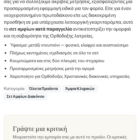
σας για να συλλέξουμε ακριβείς μετρήσεις, εξασφαλίζοντας μια
προσαρμοσμένη εφαρμογή ειδικά για τον φορέα. Είτε για έναν
νεοχειροτονημένο πρωτοδιάκονο είτε ως διακεκριμένη
προσθήκη σε μια υπάρχουσα λειτουργική γκαρνταρόμπα, αυτό
το
σετ αμφίων κατά παραγγελία
αντικατοπτρίζει την ομορφιά
και τη σοβαρότητα της Ορθόδοξης λατρείας.
Ύφασμα: μετάξι ντουπιόνι — φυσικό, ελαφρύ και αναπνεύσιμο
Πλήρως κεντημένος σχεδιασμός σε όλο το σετ
Κουμπώματα και στις δύο πλευρές του στιχαρίου
Προσαρμοσμένες μετρήσεις μετά την αγορά
Χειροποίητο για Ορθόδοξες Χριστιανικές διακονικές υπηρεσίες
Κατηγορία:
Όλα τα Προϊόντα
Άμφια Κληρικών
Σετ Αμφίων Διακόνου
Γράψτε μια κριτική
Μοιραστείτε την εμπειρία σας με αυτό το προϊόν. Οι κριτικές