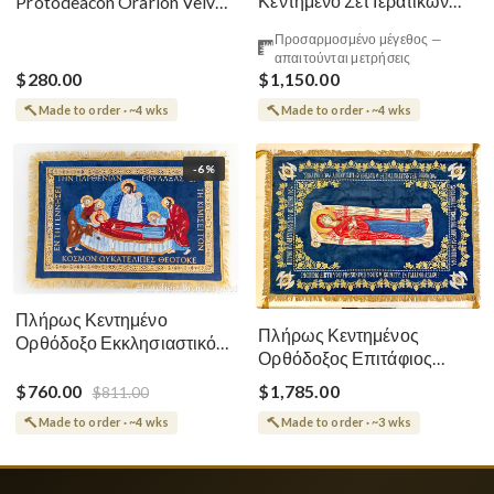
Κεντημένο Σετ Ιερατικών
Protodeacon Orarion Velvet
Αμφίων Ρωσικού Στυλ
Cotton With Premium
Προσαρμοσμένο μέγεθος —
Metallic Threads
απαιτούνται μετρήσεις
$280.00
$1,150.00
Made to order · ~4 wks
Made to order · ~4 wks
-6%
Πλήρως Κεντημένο
Πλήρως Κεντημένος
Ορθόδοξο Εκκλησιαστικό
Ορθόδοξος Επιτάφιος
Σάβανο (Επιτάφιος) της
Κοίμησης
Θεοτόκου
$760.00
$1,785.00
$811.00
Made to order · ~4 wks
Made to order · ~3 wks