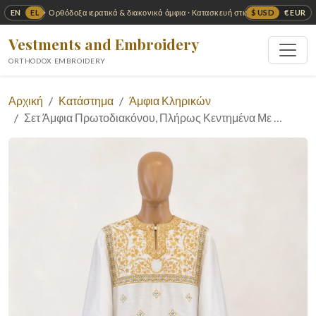
EN
EL
$ USD
€ EUR
✦ Ορθόδοξα ιερατικά & διακονικά άμφια · Κατασκευή στις ΗΠΑ ✦
Vestments and Embroidery
ORTHODOX EMBROIDERY
Αρχική
Κατάστημα
Άμφια Κληρικών
Σετ Άμφια Πρωτοδιακόνου, Πλήρως Κεντημένα Με …