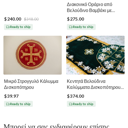
Διακονικό Οράριο από
Βελούδινο Βαμβάκι με
Ποιοτικά Μεταλλικά Νήματα
$240.00
$275.00
$348.00
Σκούρο Μπλε Χρυσό
Ready to ship
Ready to ship
Μικρό Στρογγυλό Κάλυμμα
Κεντητά Βελούδινα
Δισκοπότηρου
Καλύμματα Δισκοπότηρου -
Σκούρο Πράσινο
$39.97
$374.00
Ready to ship
Ready to ship
Μπορεί να σας ενδιαφέρουν επίσης