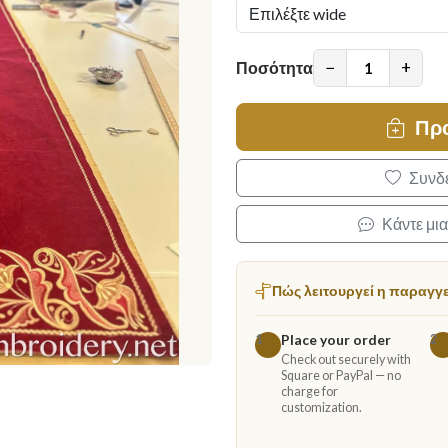
−
+
Ποσότητα
Πρ
Συνδε
Κάντε μι
Πώς λειτουργεί η παραγγ
Place your order
1
2
Check out securely with
Square or PayPal — no
charge for
customization.