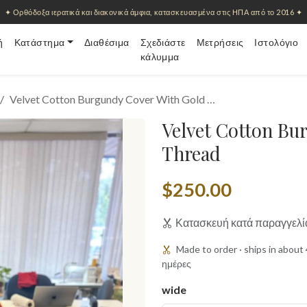
✦ Ορθόδοξα ιερατικά και διακονικά άμφια, κατασκευασμένα στις ΗΠΑ από το 2016 ✦
ή
Κατάστημα
Διαθέσιμα
Σχεδιάστε
Μετρήσεις
Ιστολόγιο
κάλυμμα
Velvet Cotton Burgundy Cover With Gold …
Velvet Cotton Bu
Thread
$250.00
Κατασκευή κατά παραγγελί
Made to order · ships in abou
ημέρες
wide