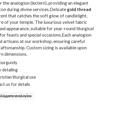
r the analogion (lectern), providing an elegant
con during divine services.Delicate
gold thread
ent that catches the soft glow of candlelight,
 of your temple. The luxurious velvet fabric
ined appearance, suitable for year-round liturgical
 for feasts and special occasions.Each analogion
ed artisans at our workshop, ensuring careful
craftsmanship. Custom sizing is available upon
ern dimensions.
 burgundy
 detailing
stian liturgical use
ct us for details
λύμματα αναλογίου