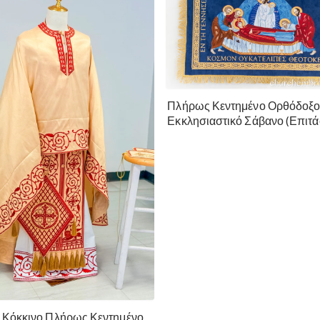
Πλήρως Κεντημένο Ορθόδοξ
Εκκλησιαστικό Σάβανο (Επιτά
της Θεοτόκου
 Κόκκινο Πλήρως Κεντημένο