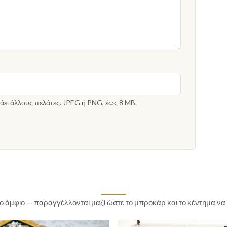
άει άλλους πελάτες. JPEG ή PNG, έως 8 MB.
το άμφιο — παραγγέλλονται μαζί ώστε το μπροκάρ και το κέντημα να