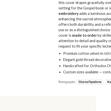
this cover drapes gracefully ove
setting for the Gospel book or i
embroidery
adds a luminous acc
enhancing the sacred atmosphere
offers both durability and a ref
use or as a distinguished choice
cover is
made to order
by skill
attention to detail and quality 
request to fit your specific lect
Premium cotton velvet in rich
Elegant gold thread decorative
Handcrafted for Orthodox Chri
Custom sizes available — conta
Κατηγορία:
Όλα τα Προϊόντα
Κα