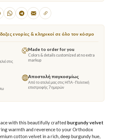
οξες ενορίες & κληρικοί σε όλο τον κόσμο
Made to order for you
Colors & details customized at no extra
markup
λιέ στις
Αποστολή παγκοσμίως
Από το ατελιέ μας στις ΗΠΑ · Πολιτική
επιστροφής 7 ημερών
σω
ace with this beautifully crafted
burgundy velvet
bring warmth and reverence to your Orthodox
mium cotton velvet in a rich, deep burgundy hue,