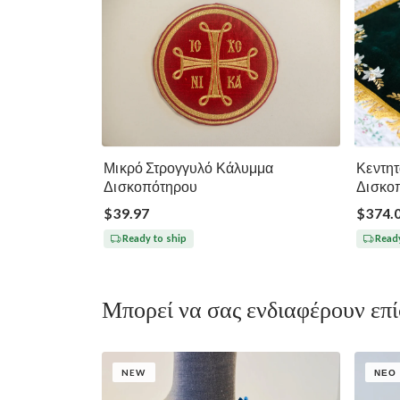
Μικρό Στρογγυλό Κάλυμμα
Κεντητ
Δισκοπότηρου
Δισκο
$39.97
$374.
Ready to ship
Ready
Μπορεί να σας ενδιαφέρουν επ
NEW
ΝΈΟ