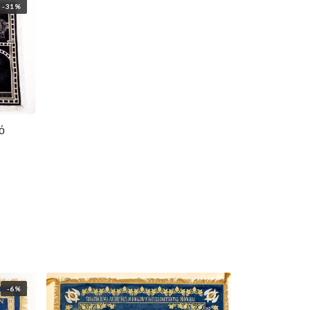
-31%
ό
ρυσό
-6%