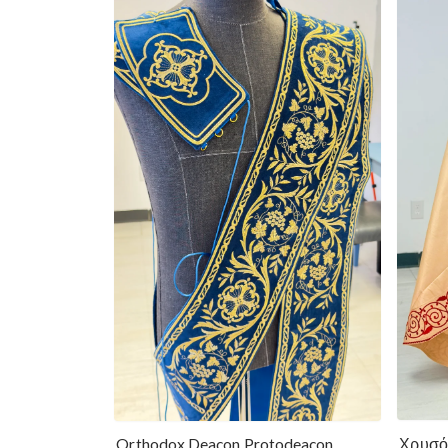
Χρυσό
Orthodox Deacon Protodeacon