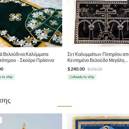
ά Βελούδινα Καλύμματα
Σετ Καλυμμάτων Ποτηρίου απ
πότηρου - Σκούρο Πράσινο
Κεντημένο Βελούδο Μεγάλη
Σαρακοστή - Μαύρο Ασημί Χ
00
$240.00
$348.00
 to ship
Ready to ship
ίσης