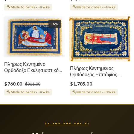
Made to order · ~4 wks
Made to order · ~4 wks
-6%
Πλήρως Κεντημένο
Πλήρως Κεντημένος
Ορθόδοξο Εκκλησιαστικό
Ορθόδοξος Επιτάφιος
Σάβανο (Επιτάφιος) της
Κοίμησης
Θεοτόκου
$760.00
$1,785.00
$811.00
Made to order · ~4 wks
Made to order · ~3 wks