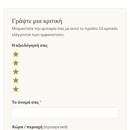
Γράψτε μια κριτική
Μοιραστείτε την εμπειρία σας με αυτό το προϊόν. Οι κριτικές
ελέγχονται πριν εμφανιστούν.
Η αξιολόγησή σας
5 αστέρια
★
4 αστέρια
★
3 αστέρια
★
2 αστέρια
★
1 αστέρι
★
Το όνομά σας
*
Χώρα / περιοχή
(προαιρετικό)