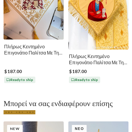
Πλήρως Κεντημένο
Επιγονάτιο Παλίτσα Με Την
Πλήρως Κεντημένο
Εικόνα Του Αγίου Ιωάννη
Επιγονάτιο Παλίτσα Με Την
Χρυσοστόμου
Εικόνα Του Αγίου Πέτρου
$187.00
$187.00
Χρυσό
Ready to ship
Ready to ship
Μπορεί να σας ενδιαφέρουν επίσης
NEW
ΝΈΟ