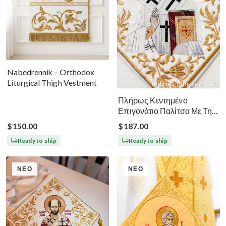
Nabedrennik – Orthodox
Liturgical Thigh Vestment
Πλήρως Κεντημένο
Επιγονάτιο Παλίτσα Με Την
Εικόνα Του Αγίου Τιμοθέου
$150.00
$187.00
Ready to ship
Ready to ship
ΝΈΟ
ΝΈΟ