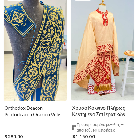
Χρυσό Κόκκινο Πλήρως
Orthodox Deacon
Κεντημένο Σετ Ιερατικών
Protodeacon Orarion Velvet
Αμφίων Ρωσικού Στυλ
Cotton With Premium
Προσαρμοσμένο μέγεθος —
Metallic Threads
απαιτούνται μετρήσεις
$280.00
$1,150.00