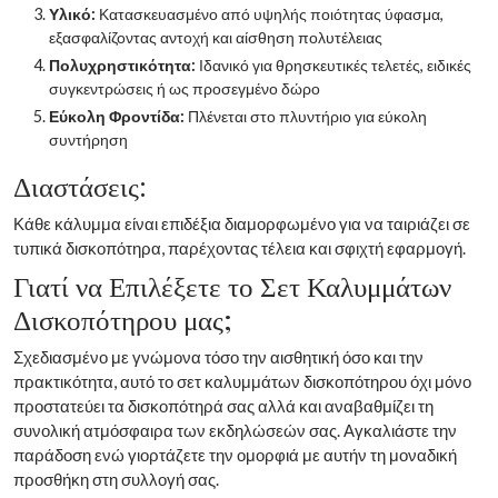
Υλικό:
Κατασκευασμένο από υψηλής ποιότητας ύφασμα,
εξασφαλίζοντας αντοχή και αίσθηση πολυτέλειας
Πολυχρηστικότητα:
Ιδανικό για θρησκευτικές τελετές, ειδικές
συγκεντρώσεις ή ως προσεγμένο δώρο
Εύκολη Φροντίδα:
Πλένεται στο πλυντήριο για εύκολη
συντήρηση
Διαστάσεις:
Κάθε κάλυμμα είναι επιδέξια διαμορφωμένο για να ταιριάζει σε
τυπικά δισκοπότηρα, παρέχοντας τέλεια και σφιχτή εφαρμογή.
Γιατί να Επιλέξετε το Σετ Καλυμμάτων
Δισκοπότηρου μας;
Σχεδιασμένο με γνώμονα τόσο την αισθητική όσο και την
πρακτικότητα, αυτό το σετ καλυμμάτων δισκοπότηρου όχι μόνο
προστατεύει τα δισκοπότηρά σας αλλά και αναβαθμίζει τη
συνολική ατμόσφαιρα των εκδηλώσεών σας. Αγκαλιάστε την
παράδοση ενώ γιορτάζετε την ομορφιά με αυτήν τη μοναδική
προσθήκη στη συλλογή σας.