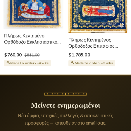
Πλήρως Κεντημένο
Πλήρως Κεντημένος
Ορθόδοξο Εκκλησιαστικό
Ορθόδοξος Επιτάφιος
Σάβανο (Επιτάφιος) της
Κοίμησης
Θεοτόκου
$760.00
$1,785.00
$811.00
Made to order · ~4 wks
Made to order · ~3 wks
Μείνετε ενημερωμένοι
Νέα άμφια, εποχικές συλλογές & αποκλειστικές
προσφορές — κατευθείαν στο email σας.