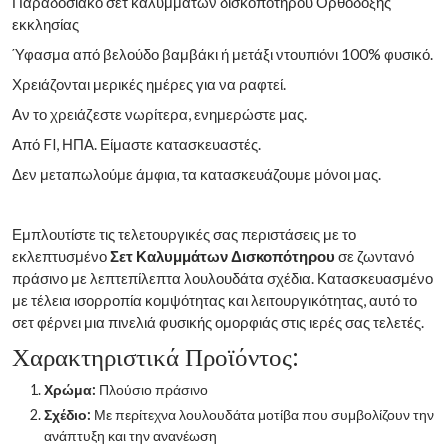
Παραδοσιακό σετ καλυμμάτων δισκοπότηρου Ορθόδοξης
εκκλησίας
Ύφασμα από βελούδο βαμβάκι ή μετάξι ντουπιόνι 100% φυσικό.
Χρειάζονται μερικές ημέρες για να ραφτεί.
Αν το χρειάζεστε νωρίτερα, ενημερώστε μας.
Από Fl, ΗΠΑ. Είμαστε κατασκευαστές.
Δεν μεταπωλούμε άμφια, τα κατασκευάζουμε μόνοι μας.
Εμπλουτίστε τις τελετουργικές σας περιστάσεις με το
εκλεπτυσμένο
Σετ Καλυμμάτων Δισκοπότηρου
σε ζωντανό
πράσινο με λεπτεπίλεπτα λουλουδάτα σχέδια. Κατασκευασμένο
με τέλεια ισορροπία κομψότητας και λειτουργικότητας, αυτό το
σετ φέρνει μια πινελιά φυσικής ομορφιάς στις ιερές σας τελετές.
Χαρακτηριστικά Προϊόντος:
Χρώμα:
Πλούσιο πράσινο
Σχέδιο:
Με περίτεχνα λουλουδάτα μοτίβα που συμβολίζουν την
ανάπτυξη και την ανανέωση