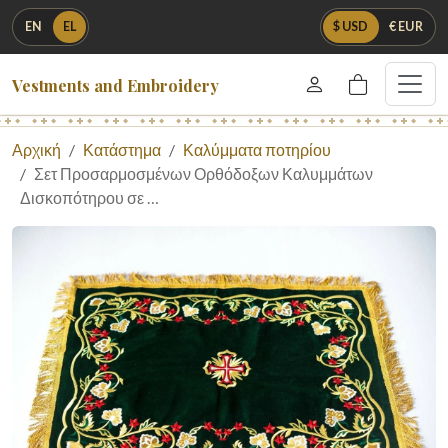
EN
EL
$ USD
€ EUR
Vestments and Embroidery
Αρχική
Κατάστημα
Καλύμματα ποτηρίου
Σετ Προσαρμοσμένων Ορθόδοξων Καλυμμάτων
Δισκοπότηρου σε …