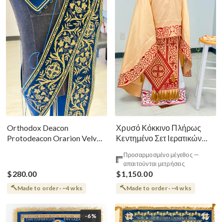
Χρυσό Κόκκινο Πλήρως
Orthodox Deacon
Κεντημένο Σετ Ιερατικών
Protodeacon Orarion Velvet
Αμφίων Ρωσικού Στυλ
Cotton With Premium
Προσαρμοσμένο μέγεθος —
Metallic Threads
απαιτούνται μετρήσεις
$280.00
$1,150.00
Made to order · ~4 wks
Made to order · ~4 wks
-6%