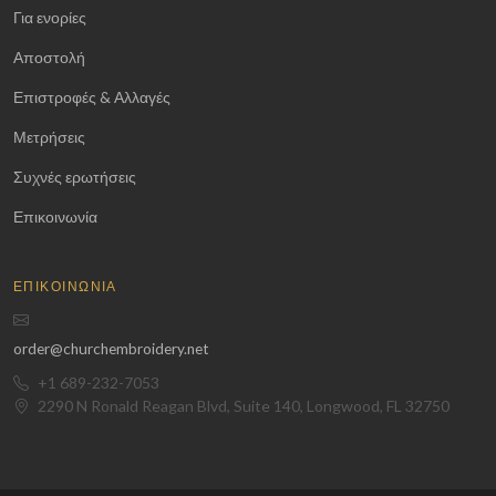
Για ενορίες
Αποστολή
Επιστροφές & Αλλαγές
Μετρήσεις
Συχνές ερωτήσεις
Επικοινωνία
ΕΠΙΚΟΙΝΩΝΊΑ
order@churchembroidery.net
+1 689-232-7053
2290 N Ronald Reagan Blvd, Suite 140, Longwood, FL 32750