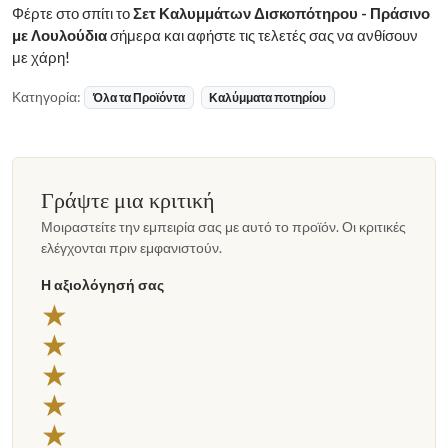
Φέρτε στο σπίτι το
Σετ Καλυμμάτων Δισκοπότηρου - Πράσινο
με Λουλούδια
σήμερα και αφήστε τις τελετές σας να ανθίσουν
με χάρη!
Κατηγορία:
Όλα τα Προϊόντα
Καλύμματα ποτηρίου
Γράψτε μια κριτική
Μοιραστείτε την εμπειρία σας με αυτό το προϊόν. Οι κριτικές
ελέγχονται πριν εμφανιστούν.
Η αξιολόγησή σας
5 αστέρια
★
4 αστέρια
★
3 αστέρια
★
2 αστέρια
★
1 αστέρι
★