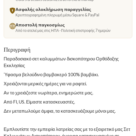
Ασφαλής ολοκλήρωση παραγγελίας
Κρυπτογραφημένη πληρωμή μέσω Square & PayPal
Αποστολή παγκοσμίως
Από το ατελιέ μας στις ΗΠΑ · Πολιτική επιστροφής 7 ημερών
Περιγραφή
Παραδοσιακό σετ καλυμμάτων δισκοπότηρου Ορθόδοξης
Εκκλησίας
Ύφασμα βελούδινο βαμβακερό 100% βαμβάκι.
Χρειάζονται μερικές ημέρες για να ραφτεί.
Αν το χρειάζεστε νωρίτερα, ενημερώστε μας.
Από Fl, US. Είμαστε κατασκευαστές.
Δεν μεταπωλούμε άμφια, τα κατασκευάζουμε μόνοι μας.
Εμπλουτίστε την εμπειρία λατρείας σας με το εξαιρετικό μας Σετ
Καλυμμάτων Δισκοπότηρου, όμορφα κατασκευασμένο σε