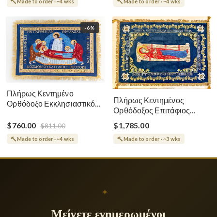
Made to order · ~4 wks
Made to order · ~4 wks
-6%
Πλήρως Κεντημένο
Πλήρως Κεντημένος
Ορθόδοξο Εκκλησιαστικό
Ορθόδοξος Επιτάφιος
Σάβανο (Επιτάφιος) της
Κοίμησης
Θεοτόκου
$760.00
$1,785.00
$811.00
Made to order · ~4 wks
Made to order · ~3 wks
✦
Μείνετε ενημερωμένοι