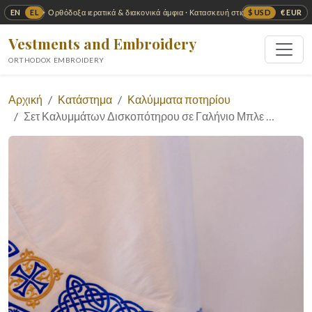
EN
EL
$ USD
€ EUR
✦ Ορθόδοξα ιερατικά & διακονικά άμφια · Κατασκευή στις ΗΠΑ ✦
Vestments and Embroidery
ORTHODOX EMBROIDERY
Αρχική
Κατάστημα
Καλύμματα ποτηρίου
Σετ Καλυμμάτων Δισκοπότηρου σε Γαλήνιο Μπλε …