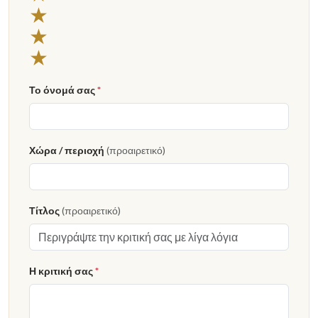
★
★
★
Το όνομά σας
*
Χώρα / περιοχή
(προαιρετικό)
Τίτλος
(προαιρετικό)
Η κριτική σας
*