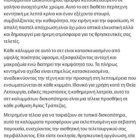
γαλήνιο ανοιχτό μπλε χρώμα. Αυτό το σετ διαθέτει περίτεχνη
κεντητική με λεπτά κρίνα και έναν εξέχοντα σταυρό,
συμβολίζοντας την καθαρότητα, την ειρήνη και την αφοσίωση. Η
απαλή παστέλ απόχρωση είναι όχι μόνο οπτικά ελκυστική αλλά
και δημιουργεί μια ήρεμη ατμόσφαιρα για τις θρησκευτικές σας
τελετές.
Κάθε κάλυμμα σε αυτό το σετ είναι κατασκευασμένο από
υψηλής ποιότητας ύφασμα, εξασφαλίζοντας αντοχή και
μακροζωία ενώ διατηρεί την κομψότητά του. Τα πλήρως
κεντημένα σχέδια είναι επιμελώς κατασκευασμένα,
αναδεικνύοντας την τέχνη και την προσοχή στη λεπτομέρεια που
ενσωματώνεται σε κάθε κομμάτι. Ιδανικό για χρήση κατά τη Θεία
Λειτουργία, ειδικές περιστάσεις ή καθημερινή λατρεία, αυτό το
σετ καλυμμάτων δισκοπότηρου είναι μια τέλεια προσθήκη σε
κάθε ρύθμιση Αγίας Τράπεζας.
Μετρημένα τέλεια για να ταιριάζουν σε τυπικά δισκοπότηρα,
αυτά τα καλύμματα προσφέρουν μια εκλεπτυσμένη και σεβαστή
παρουσία, ενισχύοντας την αισθητική του τελετουργικού σας
περιβάλλοντος. Είτε είστε εκκλησία, θρησκευτική οργάνωση, είτε