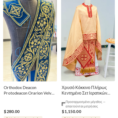
Χρυσό Κόκκινο Πλήρως
Orthodox Deacon
Κεντημένο Σετ Ιερατικών
Protodeacon Orarion Velvet
Αμφίων Ρωσικού Στυλ
Cotton With Premium
Προσαρμοσμένο μέγεθος —
Metallic Threads
απαιτούνται μετρήσεις
$280.00
$1,150.00