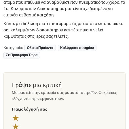
άτομο που επιθυμεί να αναβαθμίσει τον πνευματικό του χώρο, το
Σετ Καλυμμάτων Δισκοπότηρου μας είναι σχεδιασμένο να
εμπνέει σεβασμό και χάρη.
Κάντε μια δήλωση πίστης και ομορφιάς με αυτό το εντυπωσιακό
σετ καλυμμάτων δισκοπότηρου και φέρτε μια πινελιά
κομψότητας στις ιερές σας τελετές.
Κατηγορία:
Όλα τα Προϊόντα
Καλύμματα ποτηρίου
Σε Προσφορά Τώρα
Γράψτε μια κριτική
Μοιραστείτε την εμπειρία σας με αυτό το προϊόν. Οι κριτικές
ελέγχονται πριν εμφανιστούν.
Η αξιολόγησή σας
★
★