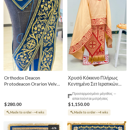
Χρυσό Κόκκινο Πλήρως
Orthodox Deacon
Κεντημένο Σετ Ιερατικών
Protodeacon Orarion Velvet
Αμφίων Ρωσικού Στυλ
Cotton With Premium
Προσαρμοσμένο μέγεθος —
Metallic Threads
απαιτούνται μετρήσεις
$280.00
$1,150.00
Made to order · ~4 wks
Made to order · ~4 wks
-6%