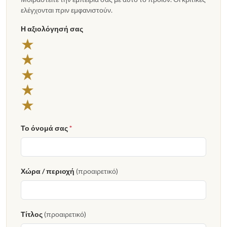
ελέγχονται πριν εμφανιστούν.
Η αξιολόγησή σας
★
★
★
★
★
Το όνομά σας
*
Χώρα / περιοχή
(προαιρετικό)
Τίτλος
(προαιρετικό)