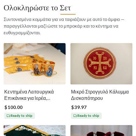
Ολοκληρώστε το Σετ
Συντονισμένα κομμάτια για να ταιριάζουν με αυτό το άμφιο —
παραγγέλλονται μαζί ώστε το μπροκάρ και το κέντημα να
ευθυγραμμίζονται.
Κεντημένα Λειτουργικά
Μικρό Στρογγυλό Κάλυμμα
Επικάνικα για Ιερέα,
Δισκοπότηρου
Διάκονο, Επίσκοπο Πέτρο
$100.00
$39.97
και Παύλο
Ready to ship
Ready to ship