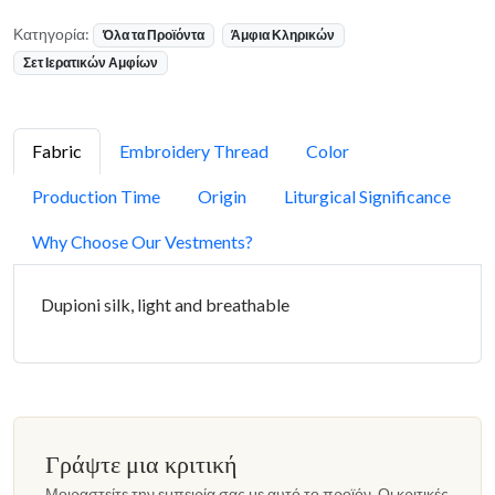
Κατηγορία:
Όλα τα Προϊόντα
Άμφια Κληρικών
Σετ Ιερατικών Αμφίων
Fabric
Embroidery Thread
Color
Production Time
Origin
Liturgical Significance
Why Choose Our Vestments?
Dupioni silk, light and breathable
Γράψτε μια κριτική
Μοιραστείτε την εμπειρία σας με αυτό το προϊόν. Οι κριτικές