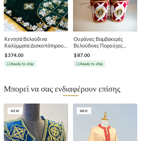
Κεντητά Βελούδινα
Ουράνιες Βαμβακερές
Καλύμματα Δισκοπότηρου -
Βελούδινες Πορούχες
Σκούρο Πράσινο
Κληρικών
$374.00
$87.00
Ready to ship
Ready to ship
Μπορεί να σας ενδιαφέρουν επίσης
NEW
ΝΈΟ