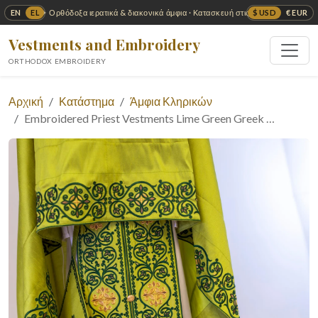
EN
EL
$ USD
€ EUR
✦ Ορθόδοξα ιερατικά & διακονικά άμφια · Κατασκευή στις ΗΠΑ ✦
Vestments and Embroidery
ORTHODOX EMBROIDERY
Αρχική
Κατάστημα
Άμφια Κληρικών
Embroidered Priest Vestments Lime Green Greek …