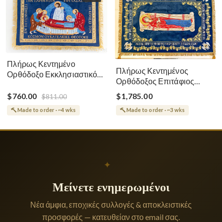
Πλήρως Κεντημένο
Πλήρως Κεντημένος
Ορθόδοξο Εκκλησιαστικό
Ορθόδοξος Επιτάφιος
Σάβανο (Επιτάφιος) της
Κοίμησης
Θεοτόκου
$760.00
$1,785.00
$811.00
Made to order · ~4 wks
Made to order · ~3 wks
✦
Μείνετε ενημερωμένοι
Νέα άμφια, εποχικές συλλογές & αποκλειστικές
προσφορές — κατευθείαν στο email σας.