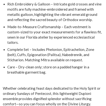
Rich Embroidery & Galloon – Intricate gold crosses and vine
motifs are fully machine-embroidered and framed with
metallic galloon, highlighting the vibrant emerald ground
and reflecting the sacred beauty of Orthodox worship.
Made-to-Measure Craftsmanship – Each vestment is
custom-sized to your exact measurements for a flawless fit,
sewn in our Florida atelier by experienced ecclesiastical
tailors.
Complete Set – Includes Phelonion, Epitrachelion, Zone
(belt), Cuffs, Epigonation (Palitsa), Nabedrennik, and
Sticharion. Matching Mitra available on request.
Care – Dry-clean only; store on a padded hanger in a
breathable garment bag.
Whether celebrating feast days dedicated to the Holy Spirit or
ordinary Sundays of Pentecost, this lightweight Dupioni
ensemble provides dignified splendor without sacrificing
comfort—so you can focus wholly on the Divine Liturgy.