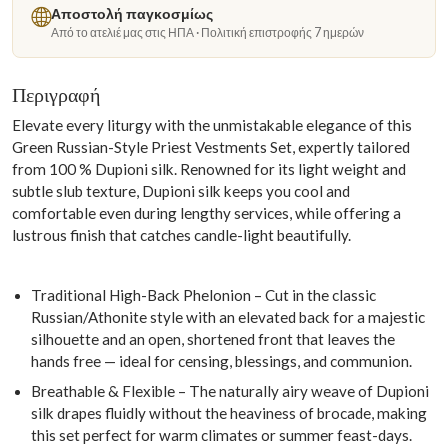
Αποστολή παγκοσμίως
Από το ατελιέ μας στις ΗΠΑ · Πολιτική επιστροφής 7 ημερών
Περιγραφή
Elevate every liturgy with the unmistakable elegance of this
Green Russian-Style Priest Vestments Set, expertly tailored
from 100 % Dupioni silk. Renowned for its light weight and
subtle slub texture, Dupioni silk keeps you cool and
comfortable even during lengthy services, while offering a
lustrous finish that catches candle-light beautifully.
Traditional High-Back Phelonion – Cut in the classic
Russian/Athonite style with an elevated back for a majestic
silhouette and an open, shortened front that leaves the
hands free — ideal for censing, blessings, and communion.
Breathable & Flexible – The naturally airy weave of Dupioni
silk drapes fluidly without the heaviness of brocade, making
this set perfect for warm climates or summer feast-days.