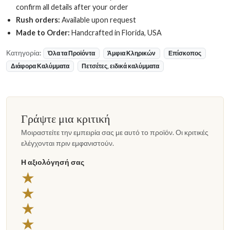
confirm all details after your order
Rush orders:
Available upon request
Made to Order:
Handcrafted in Florida, USA
Κατηγορία:
Όλα τα Προϊόντα
Άμφια Κληρικών
Επίσκοπος
Διάφορα Καλύμματα
Πετσέτες, ειδικά καλύμματα
Γράψτε μια κριτική
Μοιραστείτε την εμπειρία σας με αυτό το προϊόν. Οι κριτικές
ελέγχονται πριν εμφανιστούν.
Η αξιολόγησή σας
5 αστέρια
★
4 αστέρια
★
3 αστέρια
★
2 αστέρια
★