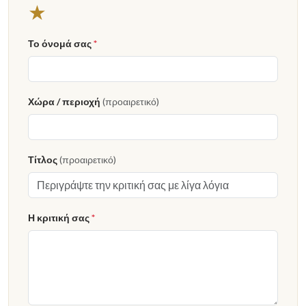
1 αστέρι
★
Το όνομά σας
*
Χώρα / περιοχή
(προαιρετικό)
Τίτλος
(προαιρετικό)
Η κριτική σας
*