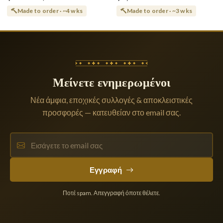
Made to order · ~4 wks
Made to order · ~3 wks
Μείνετε ενημερωμένοι
Νέα άμφια, εποχικές συλλογές & αποκλειστικές
προσφορές — κατευθείαν στο email σας.
Εγγραφή
Ποτέ spam. Απεγγραφή όποτε θέλετε.