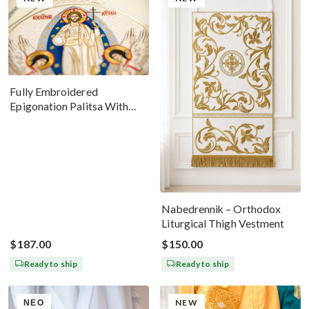
Fully Embroidered
Epigonation Palitsa With
The Icon Of The
Resurrection Of Our Lord
Jesus Christ
Nabedrennik – Orthodox
Liturgical Thigh Vestment
$187.00
$150.00
Ready to ship
Ready to ship
ΝΈΟ
NEW