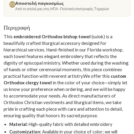
Αποστολή παγκοσμίως
Από το ατελιέ μας στις ΗΠΑ · Πολιτική επιστροφής 7 ημερών
Περιγραφή
This
embroidered Orthodox bishop towel
(sulok) is a
beautifully crafted liturgical accessory designed for
hierarchical services. Hand-finished in our Florida workshop,
each towel features elegant embroidery that reflects the
dignity of episcopal ministry. Whether used during the washing
of hands or other ceremonial moments, this piece combines
practical function with reverent artistry.We offer this
custom
Orthodox clergy towel
in the color of your choice—simply let
us know your preference when ordering, and we will be happy
to accommodate your needs. As direct manufacturers of
Orthodox Christian vestments and liturgical items, we take
pride in crafting each piece with care and attention to detail,
ensuring quality that honors its sacred purpose.
Material:
High-quality fabric with detailed embroidery
Customization:
Available in your choice of color; we will