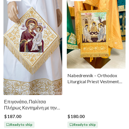
Nabedrennik – Orthodox
Liturgical Priest Vestment
Gold With The Holy Trinity
Icon
Επιγονάτιο, Παλίτσα
Πλήρως Κεντημένη με την
Εικόνα της Θεοτόκου του
$187.00
$180.00
Τιχβίν
Ready to ship
Ready to ship