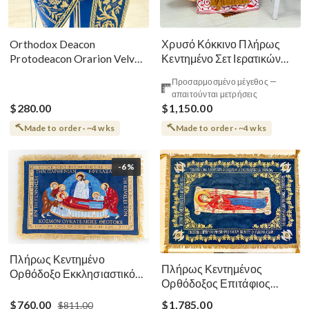
Χρυσό Κόκκινο Πλήρως
Orthodox Deacon
Κεντημένο Σετ Ιερατικών
Protodeacon Orarion Velvet
Αμφίων Ρωσικού Στυλ
Cotton With Premium
Προσαρμοσμένο μέγεθος —
Metallic Threads
απαιτούνται μετρήσεις
$280.00
$1,150.00
Made to order · ~4 wks
Made to order · ~4 wks
-6%
Πλήρως Κεντημένο
Πλήρως Κεντημένος
Ορθόδοξο Εκκλησιαστικό
Ορθόδοξος Επιτάφιος
Σάβανο (Επιτάφιος) της
Κοίμησης
Θεοτόκου
$760.00
$1,785.00
$811.00