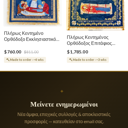
Πλήρως Κεντημένο
Πλήρως Κεντημένος
Ορθόδοξο Εκκλησιαστικό
Ορθόδοξος Επιτάφιος
Σάβανο (Επιτάφιος) της
Κοίμησης
Θεοτόκου
$760.00
$1,785.00
$811.00
Made to order · ~4 wks
Made to order · ~3 wks
✦
Μείνετε ενημερωμένοι
Νέα άμφια, εποχικές συλλογές & αποκλειστικές
προσφορές — κατευθείαν στο email σας.