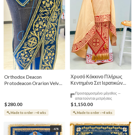
Χρυσό Κόκκινο Πλήρως
Orthodox Deacon
Κεντημένο Σετ Ιερατικών
Protodeacon Orarion Velvet
Αμφίων Ρωσικού Στυλ
Cotton With Premium
Προσαρμοσμένο μέγεθος —
Metallic Threads
απαιτούνται μετρήσεις
$280.00
$1,150.00
Made to order · ~4 wks
Made to order · ~4 wks
-6%