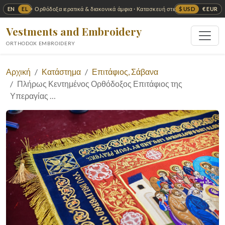
EN
EL
$ USD
€ EUR
✦ Ορθόδοξα ιερατικά & διακονικά άμφια · Κατασκευή στις ΗΠΑ ✦
Vestments and Embroidery
ORTHODOX EMBROIDERY
Αρχική
Κατάστημα
Επιτάφιος, Σάβανα
Πλήρως Κεντημένος Ορθόδοξος Επιτάφιος της
Υπεραγίας …