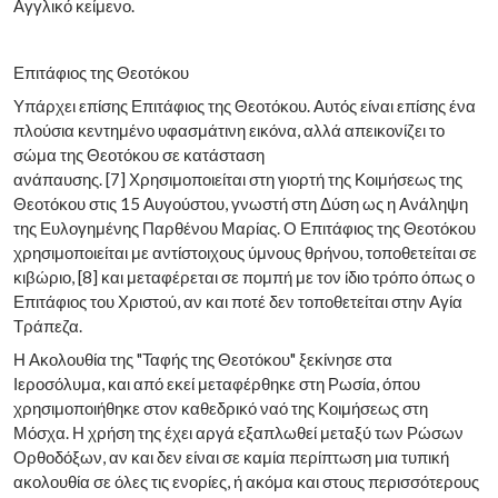
Αγγλικό κείμενο.
Επιτάφιος της Θεοτόκου
Υπάρχει επίσης Επιτάφιος της Θεοτόκου. Αυτός είναι επίσης ένα
πλούσια κεντημένο υφασμάτινη εικόνα, αλλά απεικονίζει το
σώμα της Θεοτόκου σε κατάσταση
ανάπαυσης. [7] Χρησιμοποιείται στη γιορτή της Κοιμήσεως της
Θεοτόκου στις 15 Αυγούστου, γνωστή στη Δύση ως η Ανάληψη
της Ευλογημένης Παρθένου Μαρίας. Ο Επιτάφιος της Θεοτόκου
χρησιμοποιείται με αντίστοιχους ύμνους θρήνου, τοποθετείται σε
κιβώριο, [8] και μεταφέρεται σε πομπή με τον ίδιο τρόπο όπως ο
Επιτάφιος του Χριστού, αν και ποτέ δεν τοποθετείται στην Αγία
Τράπεζα.
Η Ακολουθία της "Ταφής της Θεοτόκου" ξεκίνησε στα
Ιεροσόλυμα, και από εκεί μεταφέρθηκε στη Ρωσία, όπου
χρησιμοποιήθηκε στον καθεδρικό ναό της Κοιμήσεως στη
Μόσχα. Η χρήση της έχει αργά εξαπλωθεί μεταξύ των Ρώσων
Ορθοδόξων, αν και δεν είναι σε καμία περίπτωση μια τυπική
ακολουθία σε όλες τις ενορίες, ή ακόμα και στους περισσότερους