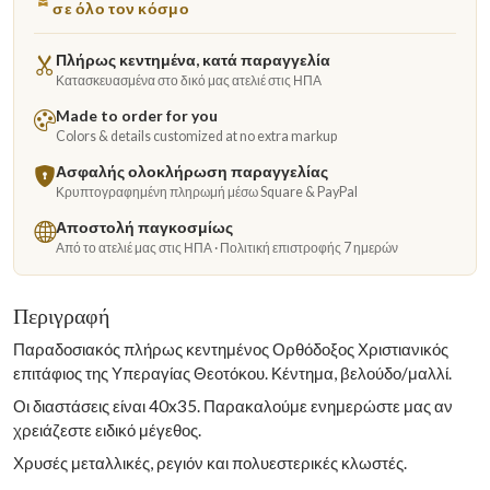
σε όλο τον κόσμο
Πλήρως κεντημένα, κατά παραγγελία
Κατασκευασμένα στο δικό μας ατελιέ στις ΗΠΑ
Made to order for you
Colors & details customized at no extra markup
Ασφαλής ολοκλήρωση παραγγελίας
Κρυπτογραφημένη πληρωμή μέσω Square & PayPal
Αποστολή παγκοσμίως
Από το ατελιέ μας στις ΗΠΑ · Πολιτική επιστροφής 7 ημερών
Περιγραφή
Παραδοσιακός πλήρως κεντημένος Ορθόδοξος Χριστιανικός
επιτάφιος της Υπεραγίας Θεοτόκου. Κέντημα, βελούδο/μαλλί.
Οι διαστάσεις είναι 40x35. Παρακαλούμε ενημερώστε μας αν
χρειάζεστε ειδικό μέγεθος.
Χρυσές μεταλλικές, ρεγιόν και πολυεστερικές κλωστές.