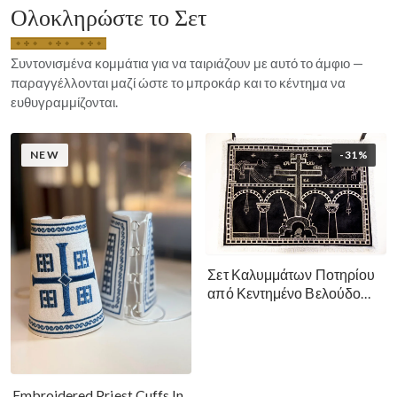
Ολοκληρώστε το Σετ
Συντονισμένα κομμάτια για να ταιριάζουν με αυτό το άμφιο —
παραγγέλλονται μαζί ώστε το μπροκάρ και το κέντημα να
ευθυγραμμίζονται.
NEW
-31%
Σετ Καλυμμάτων Ποτηρίου
από Κεντημένο Βελούδο
Μεγάλη Σαρακοστή - Μαύρο
Ασημί Χρυσό
Embroidered Priest Cuffs In