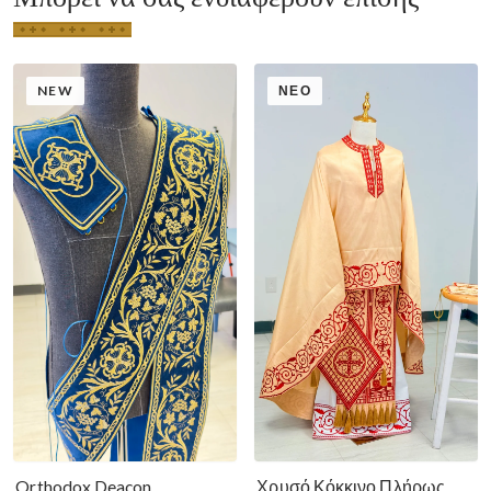
NEW
ΝΈΟ
Χρυσό Κόκκινο Πλήρως
Orthodox Deacon