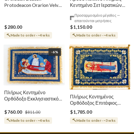
Κεντημένο Σετ Ιερατικών
Protodeacon Orarion Velvet
Αμφίων Ρωσικού Στυλ
Cotton With Premium
Προσαρμοσμένο μέγεθος —
Metallic Threads
απαιτούνται μετρήσεις
$280.00
$1,150.00
Made to order · ~4 wks
Made to order · ~4 wks
-6%
Πλήρως Κεντημένο
Πλήρως Κεντημένος
Ορθόδοξο Εκκλησιαστικό
Ορθόδοξος Επιτάφιος
Σάβανο (Επιτάφιος) της
Κοίμησης
Θεοτόκου
$760.00
$1,785.00
$811.00
Made to order · ~4 wks
Made to order · ~3 wks