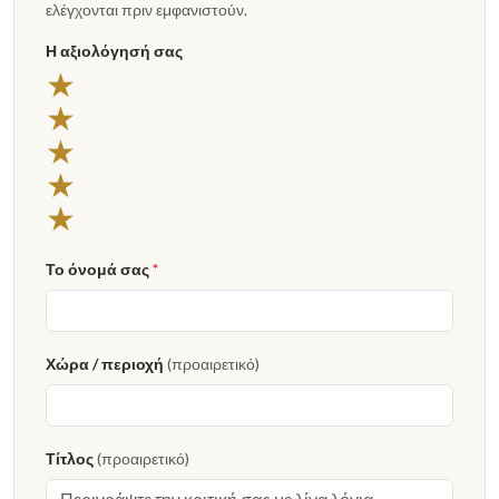
ελέγχονται πριν εμφανιστούν.
Η αξιολόγησή σας
5 αστέρια
★
4 αστέρια
★
3 αστέρια
★
2 αστέρια
★
1 αστέρι
★
Το όνομά σας
*
Χώρα / περιοχή
(προαιρετικό)
Τίτλος
(προαιρετικό)