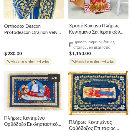
Χρυσό Κόκκινο Πλήρως
Orthodox Deacon
Κεντημένο Σετ Ιερατικών
Protodeacon Orarion Velvet
Αμφίων Ρωσικού Στυλ
Cotton With Premium
Προσαρμοσμένο μέγεθος —
Metallic Threads
απαιτούνται μετρήσεις
$280.00
$1,150.00
Made to order · ~4 wks
Made to order · ~4 wks
-6%
Πλήρως Κεντημένο
Πλήρως Κεντημένος
Ορθόδοξο Εκκλησιαστικό
Ορθόδοξος Επιτάφιος
Σάβανο (Επιτάφιος) της