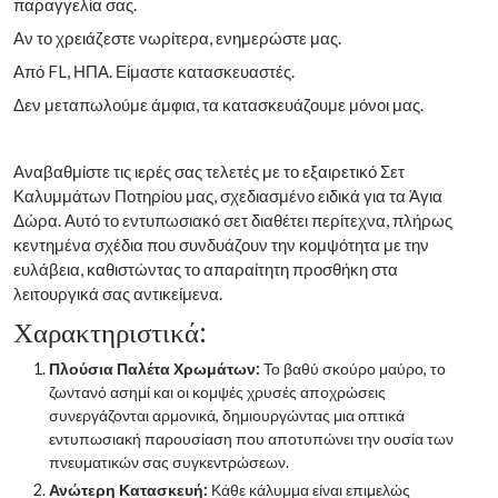
παραγγελία σας.
Αν το χρειάζεστε νωρίτερα, ενημερώστε μας.
Από FL, ΗΠΑ. Είμαστε κατασκευαστές.
Δεν μεταπωλούμε άμφια, τα κατασκευάζουμε μόνοι μας.
Αναβαθμίστε τις ιερές σας τελετές με το εξαιρετικό Σετ
Καλυμμάτων Ποτηρίου μας, σχεδιασμένο ειδικά για τα Άγια
Δώρα. Αυτό το εντυπωσιακό σετ διαθέτει περίτεχνα, πλήρως
κεντημένα σχέδια που συνδυάζουν την κομψότητα με την
ευλάβεια, καθιστώντας το απαραίτητη προσθήκη στα
λειτουργικά σας αντικείμενα.
Χαρακτηριστικά:
Πλούσια Παλέτα Χρωμάτων:
Το βαθύ σκούρο μαύρο, το
ζωντανό ασημί και οι κομψές χρυσές αποχρώσεις
συνεργάζονται αρμονικά, δημιουργώντας μια οπτικά
εντυπωσιακή παρουσίαση που αποτυπώνει την ουσία των
πνευματικών σας συγκεντρώσεων.
Ανώτερη Κατασκευή:
Κάθε κάλυμμα είναι επιμελώς