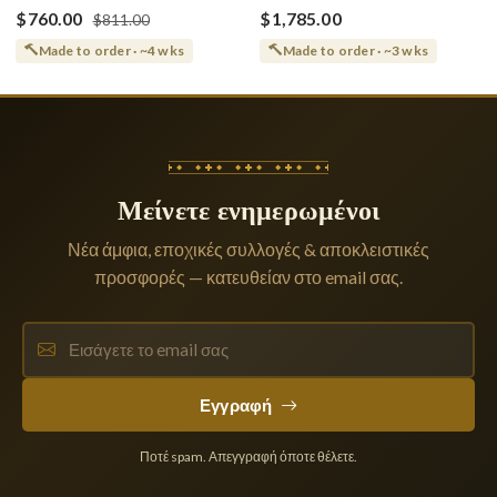
Κοίμησης
Θεοτόκου
$760.00
$1,785.00
$811.00
Made to order · ~4 wks
Made to order · ~3 wks
Μείνετε ενημερωμένοι
Νέα άμφια, εποχικές συλλογές & αποκλειστικές
προσφορές — κατευθείαν στο email σας.
Εγγραφή
Ποτέ spam. Απεγγραφή όποτε θέλετε.