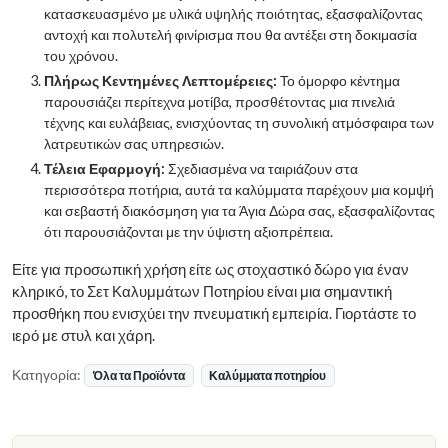
κατασκευασμένο με υλικά υψηλής ποιότητας, εξασφαλίζοντας
αντοχή και πολυτελή φινίρισμα που θα αντέξει στη δοκιμασία
του χρόνου.
Πλήρως Κεντημένες Λεπτομέρειες:
Το όμορφο κέντημα
παρουσιάζει περίτεχνα μοτίβα, προσθέτοντας μια πινελιά
τέχνης και ευλάβειας, ενισχύοντας τη συνολική ατμόσφαιρα των
λατρευτικών σας υπηρεσιών.
Τέλεια Εφαρμογή:
Σχεδιασμένα να ταιριάζουν στα
περισσότερα ποτήρια, αυτά τα καλύμματα παρέχουν μια κομψή
και σεβαστή διακόσμηση για τα Άγια Δώρα σας, εξασφαλίζοντας
ότι παρουσιάζονται με την ύψιστη αξιοπρέπεια.
Είτε για προσωπική χρήση είτε ως στοχαστικό δώρο για έναν
κληρικό, το Σετ Καλυμμάτων Ποτηρίου είναι μια σημαντική
προσθήκη που ενισχύει την πνευματική εμπειρία. Γιορτάστε το
ιερό με στυλ και χάρη.
Κατηγορία:
Όλα τα Προϊόντα
Καλύμματα ποτηρίου