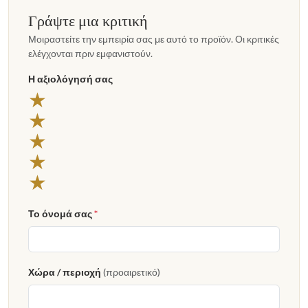
Γράψτε μια κριτική
Μοιραστείτε την εμπειρία σας με αυτό το προϊόν. Οι κριτικές
ελέγχονται πριν εμφανιστούν.
Η αξιολόγησή σας
5 αστέρια
★
4 αστέρια
★
3 αστέρια
★
2 αστέρια
★
1 αστέρι
★
Το όνομά σας
*
Χώρα / περιοχή
(προαιρετικό)