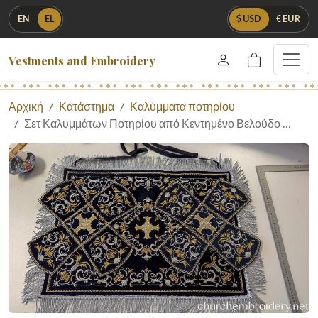
EN
EL
$ USD
€ EUR
Vestments and Embroidery
Αρχική
Κατάστημα
Καλύμματα ποτηρίου
Σετ Καλυμμάτων Ποτηρίου από Κεντημένο Βελούδο …