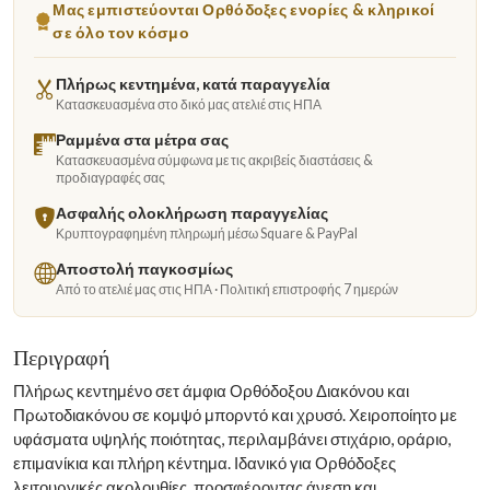
Μας εμπιστεύονται Ορθόδοξες ενορίες & κληρικοί
σε όλο τον κόσμο
Πλήρως κεντημένα, κατά παραγγελία
Κατασκευασμένα στο δικό μας ατελιέ στις ΗΠΑ
Ραμμένα στα μέτρα σας
Κατασκευασμένα σύμφωνα με τις ακριβείς διαστάσεις &
προδιαγραφές σας
Ασφαλής ολοκλήρωση παραγγελίας
Κρυπτογραφημένη πληρωμή μέσω Square & PayPal
Αποστολή παγκοσμίως
Από το ατελιέ μας στις ΗΠΑ · Πολιτική επιστροφής 7 ημερών
Περιγραφή
Πλήρως κεντημένο σετ άμφια Ορθόδοξου Διακόνου και
Πρωτοδιακόνου σε κομψό μπορντό και χρυσό. Χειροποίητο με
υφάσματα υψηλής ποιότητας, περιλαμβάνει στιχάριο, οράριο,
επιμανίκια και πλήρη κέντημα. Ιδανικό για Ορθόδοξες
λειτουργικές ακολουθίες, προσφέροντας άνεση και