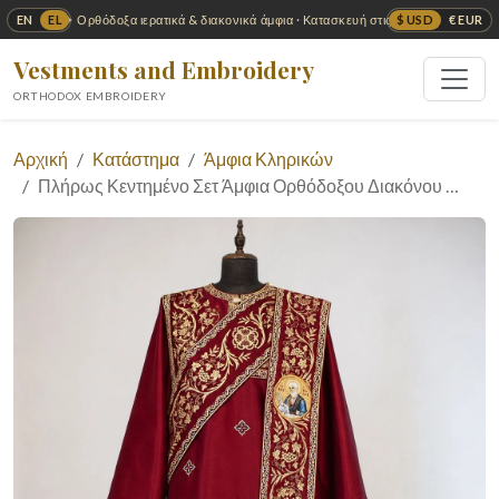
EN
EL
$ USD
€ EUR
✦ Ορθόδοξα ιερατικά & διακονικά άμφια · Κατασκευή στις ΗΠΑ ✦
Vestments and Embroidery
ORTHODOX EMBROIDERY
Αρχική
Κατάστημα
Άμφια Κληρικών
Πλήρως Κεντημένο Σετ Άμφια Ορθόδοξου Διακόνου …