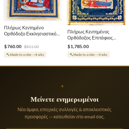
Πλήρως Κεντημένο
Πλήρως Κεντημένος
Ορθόδοξο Εκκλησιαστικό
Ορθόδοξος Επιτάφιος
Σάβανο (Επιτάφιος) της
Κοίμησης
Θεοτόκου
$760.00
$1,785.00
$811.00
Made to order · ~4 wks
Made to order · ~3 wks
✦
Μείνετε ενημερωμένοι
Νέα άμφια, εποχικές συλλογές & αποκλειστικές
προσφορές — κατευθείαν στο email σας.