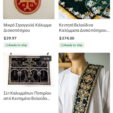
Μικρό Στρογγυλό Κάλυμμα
Κεντητά Βελούδινα
Δισκοπότηρου
Καλύμματα Δισκοπότηρου -
Σκούρο Πράσινο
$39.97
$374.00
Ready to ship
Ready to ship
-31%
Σετ Καλυμμάτων Ποτηρίου
από Κεντημένο Βελούδο
Μεγάλη Σαρακοστή - Μαύρο
Ασημί Χρυσό