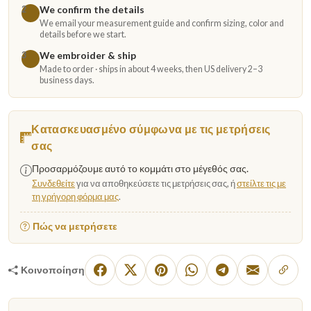
We confirm the details
2
We email your measurement guide and confirm sizing, color and
details before we start.
We embroider & ship
3
Made to order · ships in about 4 weeks, then US delivery 2–3
business days.
Κατασκευασμένο σύμφωνα με τις μετρήσεις
σας
Προσαρμόζουμε αυτό το κομμάτι στο μέγεθός σας.
Συνδεθείτε
για να αποθηκεύσετε τις μετρήσεις σας, ή
στείλτε τις με
τη γρήγορη φόρμα μας
.
Πώς να μετρήσετε
Κοινοποίηση