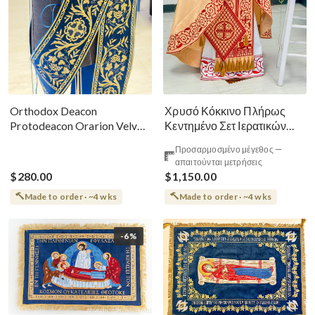
Χρυσό Κόκκινο Πλήρως
Orthodox Deacon
Κεντημένο Σετ Ιερατικών
Protodeacon Orarion Velvet
Αμφίων Ρωσικού Στυλ
Cotton With Premium
Προσαρμοσμένο μέγεθος —
Metallic Threads
απαιτούνται μετρήσεις
$280.00
$1,150.00
Made to order · ~4 wks
Made to order · ~4 wks
-6%