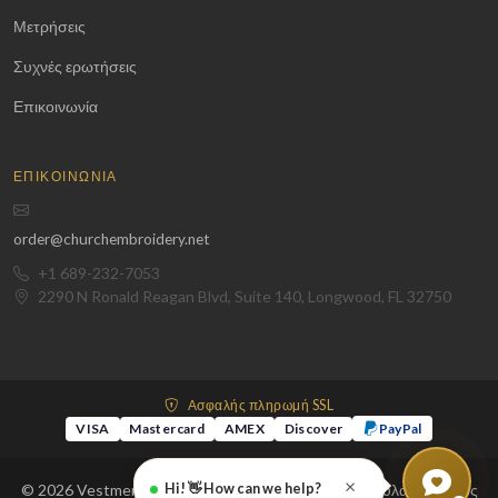
Μετρήσεις
Συχνές ερωτήσεις
Επικοινωνία
ΕΠΙΚΟΙΝΩΝΊΑ
order@churchembroidery.net
+1 689-232-7053
2290 N Ronald Reagan Blvd, Suite 140, Longwood, FL 32750
Ασφαλής πληρωμή SSL
VISA
Mastercard
AMEX
Discover
PayPal
×
© 2026 Vestments and Embroidery LLC. Με την επιφύλαξη παντός
Hi! 👋 How can we help?