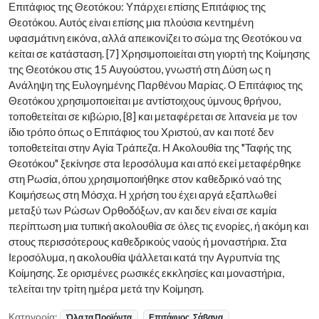
Επιτάφιος της Θεοτόκου: Υπάρχει επίσης Επιτάφιος της
Θεοτόκου. Αυτός είναι επίσης μια πλούσια κεντημένη
υφασμάτινη εικόνα, αλλά απεικονίζει το σώμα της Θεοτόκου να
κείται σε κατάσταση. [7] Χρησιμοποιείται στη γιορτή της Κοίμησης
της Θεοτόκου στις 15 Αυγούστου, γνωστή στη Δύση ως η
Ανάληψη της Ευλογημένης Παρθένου Μαρίας. Ο Επιτάφιος της
Θεοτόκου χρησιμοποιείται με αντίστοιχους ύμνους θρήνου,
τοποθετείται σε κιβώριο, [8] και μεταφέρεται σε λιτανεία με τον
ίδιο τρόπο όπως ο Επιτάφιος του Χριστού, αν και ποτέ δεν
τοποθετείται στην Αγία Τράπεζα. Η Ακολουθία της "Ταφής της
Θεοτόκου" ξεκίνησε στα Ιεροσόλυμα και από εκεί μεταφέρθηκε
στη Ρωσία, όπου χρησιμοποιήθηκε στον καθεδρικό ναό της
Κοιμήσεως στη Μόσχα. Η χρήση του έχει αργά εξαπλωθεί
μεταξύ των Ρώσων Ορθοδόξων, αν και δεν είναι σε καμία
περίπτωση μια τυπική ακολουθία σε όλες τις ενορίες, ή ακόμη και
στους περισσότερους καθεδρικούς ναούς ή μοναστήρια. Στα
Ιεροσόλυμα, η ακολουθία ψάλλεται κατά την Αγρυπνία της
Κοίμησης. Σε ορισμένες ρωσικές εκκλησίες και μοναστήρια,
τελείται την τρίτη ημέρα μετά την Κοίμηση.
Κατηγορία:
Όλα τα Προϊόντα
Επιτάφιος, Σάβανα