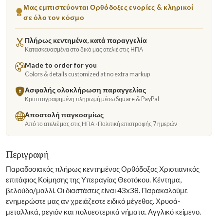
Μας εμπιστεύονται Ορθόδοξες ενορίες & κληρικοί
σε όλο τον κόσμο
Πλήρως κεντημένα, κατά παραγγελία
Κατασκευασμένα στο δικό μας ατελιέ στις ΗΠΑ
Made to order for you
Colors & details customized at no extra markup
Ασφαλής ολοκλήρωση παραγγελίας
Κρυπτογραφημένη πληρωμή μέσω Square & PayPal
Αποστολή παγκοσμίως
Από το ατελιέ μας στις ΗΠΑ · Πολιτική επιστροφής 7 ημερών
Περιγραφή
Παραδοσιακός πλήρως κεντημένος Ορθόδοξος Χριστιανικός
επιτάφιος Κοίμησης της Υπεραγίας Θεοτόκου. Κέντημα,
βελούδο/μαλλί. Οι διαστάσεις είναι 43x38. Παρακαλούμε
ενημερώστε μας αν χρειάζεστε ειδικό μέγεθος. Χρυσά-
μεταλλικά, ρεγιόν και πολυεστερικά νήματα. Αγγλικό κείμενο.