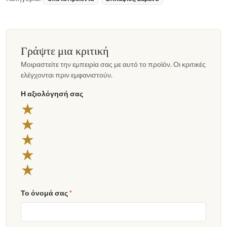
Γράψτε μια κριτική
Μοιραστείτε την εμπειρία σας με αυτό το προϊόν. Οι κριτικές
ελέγχονται πριν εμφανιστούν.
Η αξιολόγησή σας
5 αστέρια
★
4 αστέρια
★
3 αστέρια
★
2 αστέρια
★
1 αστέρι
★
Το όνομά σας
*