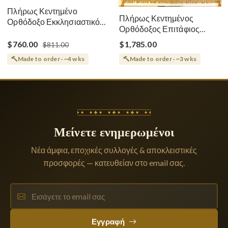
Πλήρως Κεντημένο
Πλήρως Κεντημένος
Ορθόδοξο Εκκλησιαστικό
Ορθόδοξος Επιτάφιος
Σάβανο (Επιτάφιος) της
Κοίμησης
Θεοτόκου
$760.00
$1,785.00
$811.00
Made to order · ~4 wks
Made to order · ~3 wks
Μείνετε ενημερωμένοι
Νέα άμφια, εποχικές συλλογές & αποκλειστικές
προσφορές — κατευθείαν στο email σας.
Εγγραφή