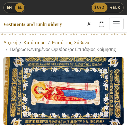
EN
EL
$ USD
€ EUR
Vestments and Embroidery
Αρχική
Κατάστημα
Επιτάφιος, Σάβανα
Πλήρως Κεντημένος Ορθόδοξος Επιτάφιος Κοίμησης