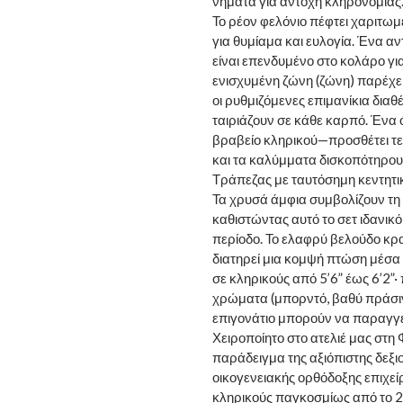
νήματα για αντοχή κληρονομιάς
Το ρέον φελόνιο πέφτει χαριτωμ
για θυμίαμα και ευλογία. Ένα α
είναι επενδυμένο στο κολάρο γι
ενισχυμένη ζώνη (ζώνη) παρέχει
οι ρυθμιζόμενες επιμανίκια δι
ταιριάζουν σε κάθε καρπό. Ένα
βραβείο κληρικού—προσθέτει τε
και τα καλύμματα δισκοπότηρο
Τράπεζας με ταυτόσημη κεντητι
Τα χρυσά άμφια συμβολίζουν τη 
καθιστώντας αυτό το σετ ιδανικό
περίοδο. Το ελαφρύ βελούδο κρατ
διατηρεί μια κομψή πτώση μέσα 
σε κληρικούς από 5’6” έως 6’2”
χρώματα (μπορντό, βαθύ πράσιν
επιγονάτιο μπορούν να παραγγ
Χειροποίητο στο ατελιέ μας στη 
παράδειγμα της αξιόπιστης δεξι
οικογενειακής ορθόδοξης επιχεί
κληρικούς παγκοσμίως από το 2