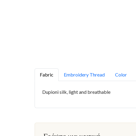
Fabric
Embroidery Thread
Color
Dupioni silk, light and breathable
Γράψτε μια κριτική