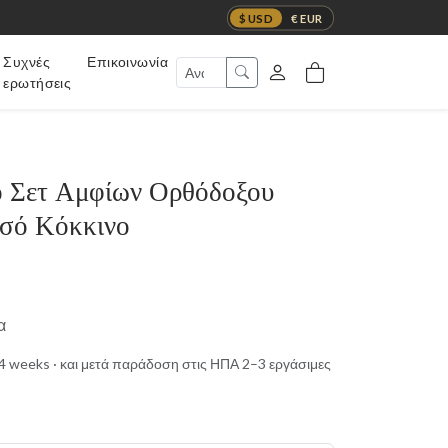
$ USD
€ EUR
Συχνές
Επικοινωνία
ερωτήσεις
 Σετ Αμφίων Ορθόδοξου
σό Κόκκινο
α
t 4 weeks · και μετά παράδοση στις ΗΠΑ 2–3 εργάσιμες