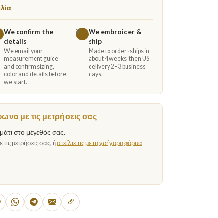
ελία
We confirm the
We embroider &
3
details
ship
We email your
Made to order · ships in
measurement guide
about 4 weeks, then US
and confirm sizing,
delivery 2–3 business
color and details before
days.
we start.
να με τις μετρήσεις σας
άτι στο μέγεθός σας.
 τις μετρήσεις σας, ή
στείλτε τις με τη γρήγορη φόρμα