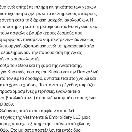
.
ένα ενώ επιτρέπει πλήρη κινητικότητα των χεριών
ντίστοιχο πετραχήλι με επτά κεντημένους σταυρούς
α άνεση κατά τη διάρκεια μακρών ακολουθιών. Η
 υποστήριξη κατά τη μεταφορά του Ευαγγελίου, και
αθέτουν ασφαλείς βαμβακερούς δεσμούς που
 όμορφα συντονισμένο ναμπεντρένικ—ιδανικό ως
λετουργική αξιοπρέπεια, ενώ το προαιρετικό αήρ
υ ολοκληρώνουν την παρουσίαση της Αγίας
κή και χρυσοκλωστή.
δόξα του Θεού και τη χαρά της Ανάστασης,
 για Κυριακές, εορτές του Κυρίου και την Πασχαλινή
ά τον ιερέα δροσερό, αντιστέκεται στο χνούδι και
από χρόνια χρήσης. Το στάνταρ μέγεθος ταιριάζει
· προσαρμοσμένες μετρήσεις, εναλλακτικά
ο, βασιλικό μπλε) ή επιπλέον κομμάτια όπως ένα
ελθούν.
Φλόριντα, αυτό το σετ αμφίων αποτελεί
οτεχνίας της Vestments & Embroidery LLC, μιας
ρησης που έχει εξυπηρετήσει πάνω από χίλιους
016. Έτοιμα σετ αποστέλλονται εντός δύο