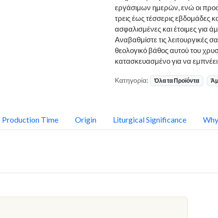
εργάσιμων ημερών, ενώ οι προ
τρεις έως τέσσερις εβδομάδες 
ασφαλισμένες και έτοιμες για άμ
Αναβαθμίστε τις λειτουργικές σα
θεολογικό βάθος αυτού του χρ
κατασκευασμένο για να εμπνέει ε
Κατηγορία:
Όλα τα Προϊόντα
Άμ
Production Time
Origin
Liturgical Significance
Why