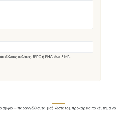
άει άλλους πελάτες. JPEG ή PNG, έως 8 MB.
το άμφιο — παραγγέλλονται μαζί ώστε το μπροκάρ και το κέντημα να