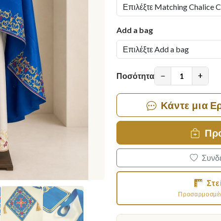
Add a bag
−
+
Ποσότητα
Κάντε μια Ε
Πρ
Συνδε
Στε
Προσαρμοσμένο