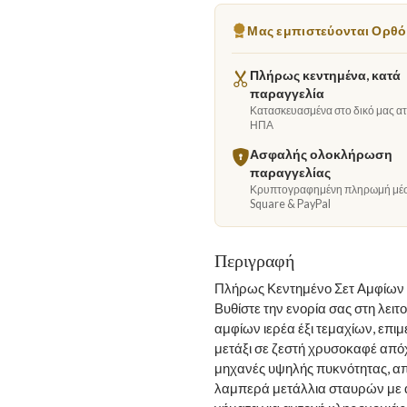
Μας εμπιστεύονται Ορθόδ
Πλήρως κεντημένα, κατά
παραγγελία
Κατασκευασμένα στο δικό μας ατε
ΗΠΑ
Ασφαλής ολοκλήρωση
παραγγελίας
Κρυπτογραφημένη πληρωμή μέ
Square & PayPal
Περιγραφή
Πλήρως Κεντημένο Σετ Αμφίων 
Βυθίστε την ενορία σας στη λει
αμφίων ιερέα έξι τεμαχίων, επ
μετάξι σε ζεστή χρυσοκαφέ απόχ
μηχανές υψηλής πυκνότητας, απ
λαμπερά μετάλλια σταυρών με α