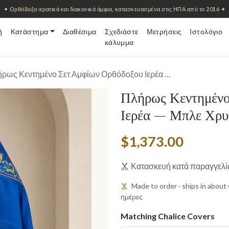
✦ Ορθόδοξα ιερατικά και διακονικά άμφια, κατασκευασμένα στις ΗΠΑ από το 2016 ✦
ή
Κατάστημα
Διαθέσιμα
Σχεδιάστε
Μετρήσεις
Ιστολόγιο
κάλυμμα
ρως Κεντημένο Σετ Αμφίων Ορθόδοξου Ιερέα …
Πλήρως Κεντημένο
Ιερέα — Μπλε Χρυ
$1,373.00
Κατασκευή κατά παραγγελί
Made to order · ships in abou
ημέρες
Matching Chalice Covers