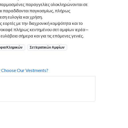
σαρμοσμένες παραγγελίες ολοκληρώνονται σε
και παραδίδονται παγκοσμίως, πλήρως
εση ευλογία και χρήση.
ς εορτές με την διαχρονική κομψότητα και το
υσοκαφέ πλήρως κεντημένου σετ αμφίων ιερέα—
υλάβεια σήμερα και για τις επόμενες γενιές.
φια Κληρικών
Σετ Ιερατικών Αμφίων
 Choose Our Vestments?