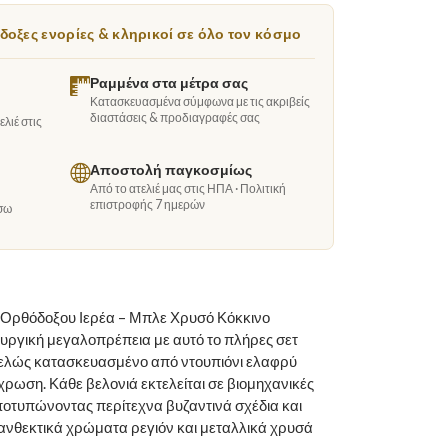
οξες ενορίες & κληρικοί σε όλο τον κόσμο
Ραμμένα στα μέτρα σας
Κατασκευασμένα σύμφωνα με τις ακριβείς
διαστάσεις & προδιαγραφές σας
λιέ στις
Αποστολή παγκοσμίως
Από το ατελιέ μας στις ΗΠΑ · Πολιτική
επιστροφής 7 ημερών
σω
Ορθόδοξου Ιερέα – Μπλε Χρυσό Κόκκινο
τουργική μεγαλοπρέπεια με αυτό το πλήρες σετ
ιμελώς κατασκευασμένο από ντουπιόνι ελαφρύ
ρωση. Κάθε βελονιά εκτελείται σε βιομηχανικές
οτυπώνοντας περίτεχνα βυζαντινά σχέδια και
νθεκτικά χρώματα ρεγιόν και μεταλλικά χρυσά