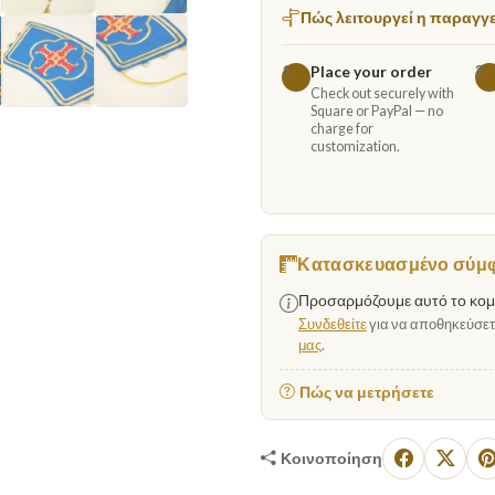
Πώς λειτουργεί η παραγγ
Place your order
1
2
Check out securely with
Square or PayPal — no
charge for
customization.
Κατασκευασμένο σύμφω
Προσαρμόζουμε αυτό το κομμ
Συνδεθείτε
για να αποθηκεύσετε
μας
.
Πώς να μετρήσετε
Κοινοποίηση