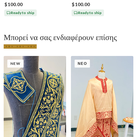
Εικόνες Ευαγγελισμού
και Παύλο
$100.00
$100.00
Ready to ship
Ready to ship
Μπορεί να σας ενδιαφέρουν επίσης
NEW
ΝΈΟ