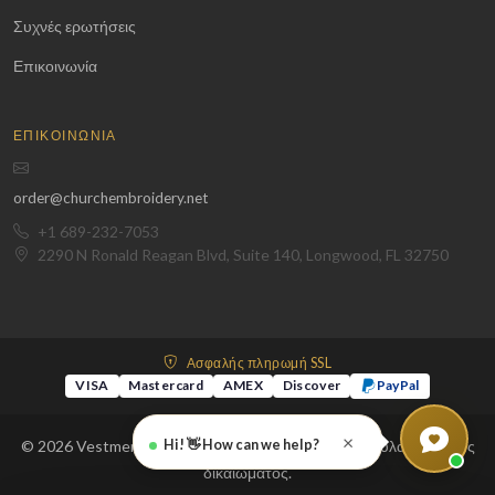
Συχνές ερωτήσεις
Επικοινωνία
ΕΠΙΚΟΙΝΩΝΊΑ
order@churchembroidery.net
+1 689-232-7053
2290 N Ronald Reagan Blvd, Suite 140, Longwood, FL 32750
Ασφαλής πληρωμή SSL
VISA
Mastercard
AMEX
Discover
PayPal
×
Hi! 👋 How can we help?
© 2026 Vestments and Embroidery LLC. Με την επιφύλαξη παντός
δικαιώματος.