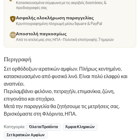
Κατασκευασμένα σύμφωνα με τις ακριβείς διαστάσεις &
προδιαγραφές σας
Ασφαλής ολοκλήρωση παραγγελίας
Κρυπτογραφημένη πληρωμή μέσω Square & PayPal
Αποστολή παγκοσμίως
Από το ατελιέ μας στις ΗΠΑ · Πολιτική επιστροφής 7 ημερών
Περιγραφή
Σετ ορθόδοξων ιερατικών αμφίων. Πλήρως κεντημένο,
κατασκευασμένο από φυσικό λινό. Είναι πολύ ελαφρύ και
αναπνέει.
Περιλαμβάνει φελόνιο, πετραχήλι, επιμανίκια, ζώνη,
επιγονάτιο και στιχάριο.
Μετά την παραγγελία θα ζητήσουμε τις μετρήσεις σας.
Βρισκόμαστε στη Φλόριντα, ΗΠΑ.
Κατηγορία:
Όλα τα Προϊόντα
Άμφια Κληρικών
Σετ Ιερατικών Αμφίων