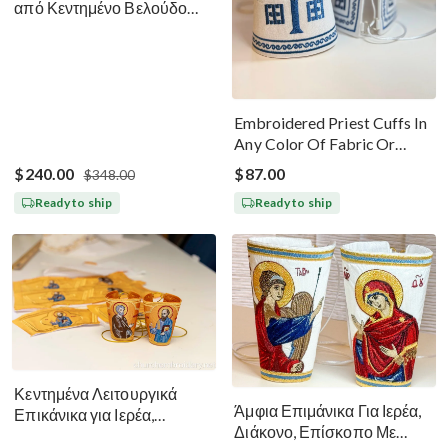
από Κεντημένο Βελούδο
Μεγάλη Σαρακοστή - Μαύρο
Ασημί Χρυσό
Embroidered Priest Cuffs In
Any Color Of Fabric Or
Threads
$240.00
$87.00
$348.00
Ready to ship
Ready to ship
Κεντημένα Λειτουργικά
Άμφια Επιμάνικα Για Ιερέα,
Επικάνικα για Ιερέα,
Διάκονο, Επίσκοπο Με
Διάκονο, Επίσκοπο Πέτρο