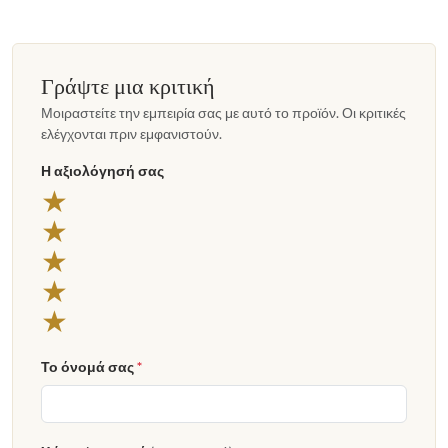
Γράψτε μια κριτική
Μοιραστείτε την εμπειρία σας με αυτό το προϊόν. Οι κριτικές
ελέγχονται πριν εμφανιστούν.
Η αξιολόγησή σας
5 αστέρια
★
4 αστέρια
★
3 αστέρια
★
2 αστέρια
★
1 αστέρι
★
Το όνομά σας
*