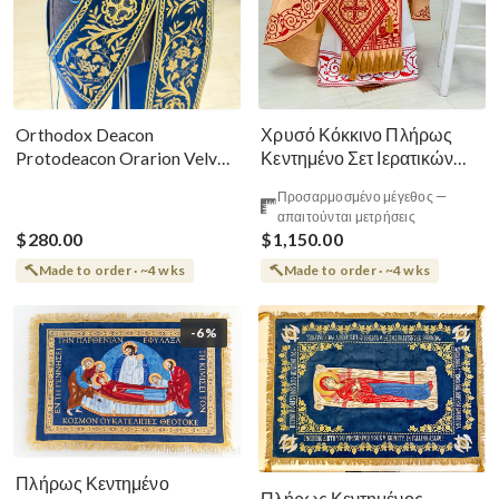
Χρυσό Κόκκινο Πλήρως
Orthodox Deacon
Κεντημένο Σετ Ιερατικών
Protodeacon Orarion Velvet
Αμφίων Ρωσικού Στυλ
Cotton With Premium
Προσαρμοσμένο μέγεθος —
Metallic Threads
απαιτούνται μετρήσεις
$280.00
$1,150.00
Made to order · ~4 wks
Made to order · ~4 wks
-6%
Πλήρως Κεντημένο
Πλήρως Κεντημένος