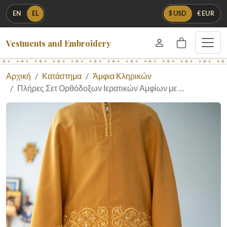
EN
EL
$ USD
€ EUR
Vestments and Embroidery
Αρχική
Κατάστημα
Άμφια Κληρικών
Πλήρες Σετ Ορθόδοξων Ιερατικών Αμφίων με …