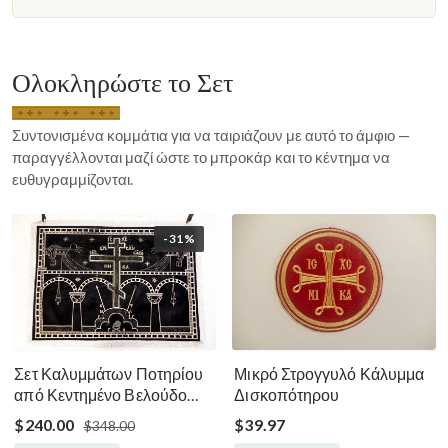
Ολοκληρώστε το Σετ
Συντονισμένα κομμάτια για να ταιριάζουν με αυτό το άμφιο —
παραγγέλλονται μαζί ώστε το μπροκάρ και το κέντημα να
ευθυγραμμίζονται.
-31%
Σετ Καλυμμάτων Ποτηρίου
Μικρό Στρογγυλό Κάλυμμα
από Κεντημένο Βελούδο
Δισκοπότηρου
Μεγάλη Σαρακοστή - Μαύρο
$240.00
$39.97
$348.00
Ασημί Χρυσό