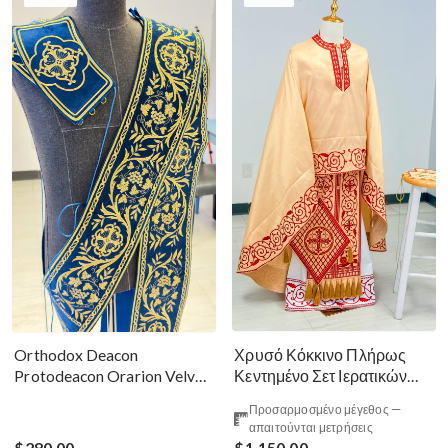
Χρυσό Κόκκινο Πλήρως
Orthodox Deacon
Κεντημένο Σετ Ιερατικών
Protodeacon Orarion Velvet
Αμφίων Ρωσικού Στυλ
Cotton With Premium
Προσαρμοσμένο μέγεθος —
Metallic Threads
απαιτούνται μετρήσεις