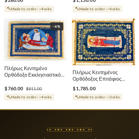
$280.00
$1,150.00
Made to order · ~4 wks
Made to order · ~4 wks
-6%
Πλήρως Κεντημένο
Πλήρως Κεντημένος
Ορθόδοξο Εκκλησιαστικό
Ορθόδοξος Επιτάφιος
Σάβανο (Επιτάφιος) της
Κοίμησης
Θεοτόκου
$760.00
$1,785.00
$811.00
Made to order · ~4 wks
Made to order · ~3 wks