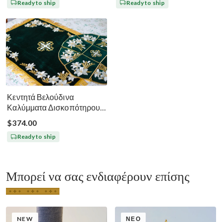
Ready to ship
Ready to ship
Κεντητά Βελούδινα
Καλύμματα Δισκοπότηρου -
Σκούρο Πράσινο
$374.00
Ready to ship
Μπορεί να σας ενδιαφέρουν επίσης
NEW
ΝΈΟ