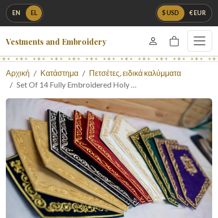
EN
EL
$ USD
€ EUR
Vestments and Embroidery
Αρχική
Κατάστημα
Πετσέτες, ειδικά καλύμματα
Set Of 14 Fully Embroidered Holy …