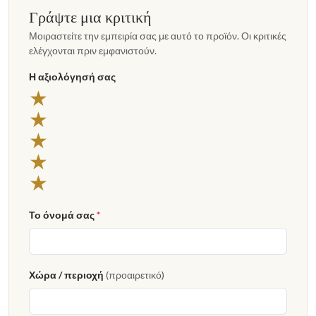
Γράψτε μια κριτική
Μοιραστείτε την εμπειρία σας με αυτό το προϊόν. Οι κριτικές
ελέγχονται πριν εμφανιστούν.
Η αξιολόγησή σας
5 αστέρια
★
4 αστέρια
★
3 αστέρια
★
2 αστέρια
★
1 αστέρι
★
Το όνομά σας
*
Χώρα / περιοχή
(προαιρετικό)