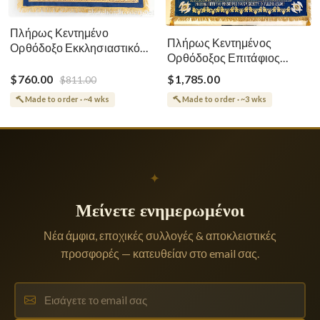
Πλήρως Κεντημένο
Πλήρως Κεντημένος
Ορθόδοξο Εκκλησιαστικό
Ορθόδοξος Επιτάφιος
Σάβανο (Επιτάφιος) της
Κοίμησης
Θεοτόκου
$760.00
$1,785.00
$811.00
Made to order · ~4 wks
Made to order · ~3 wks
✦
Μείνετε ενημερωμένοι
Νέα άμφια, εποχικές συλλογές & αποκλειστικές
προσφορές — κατευθείαν στο email σας.