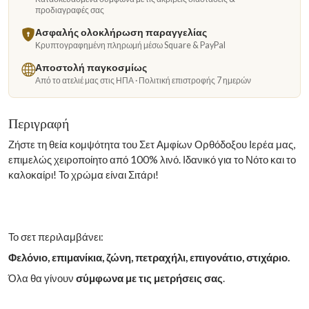
προδιαγραφές σας
Ασφαλής ολοκλήρωση παραγγελίας
Κρυπτογραφημένη πληρωμή μέσω Square & PayPal
Αποστολή παγκοσμίως
Από το ατελιέ μας στις ΗΠΑ · Πολιτική επιστροφής 7 ημερών
Περιγραφή
Ζήστε τη θεία κομψότητα του Σετ Αμφίων Ορθόδοξου Ιερέα μας,
επιμελώς χειροποίητο από 100% λινό. Ιδανικό για το Νότο και το
καλοκαίρι! Το χρώμα είναι Σιτάρι!
Το σετ περιλαμβάνει:
Φελόνιο, επιμανίκια, ζώνη, πετραχήλι, επιγονάτιο, στιχάριο.
Όλα θα γίνουν
σύμφωνα με τις μετρήσεις σας
.