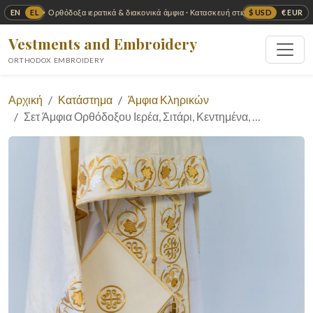
EN
EL
$ USD
€ EUR
✦ Ορθόδοξα ιερατικά & διακονικά άμφια · Κατασκευή στις ΗΠΑ ✦
Vestments and Embroidery
ORTHODOX EMBROIDERY
Αρχική
Κατάστημα
Άμφια Κληρικών
Σετ Άμφια Ορθόδοξου Ιερέα, Σιτάρι, Κεντημένα, …