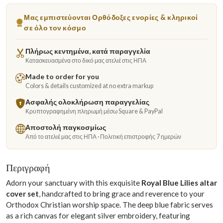
Μας εμπιστεύονται Ορθόδοξες ενορίες & κληρικοί
σε όλο τον κόσμο
Πλήρως κεντημένα, κατά παραγγελία
Κατασκευασμένα στο δικό μας ατελιέ στις ΗΠΑ
Made to order for you
Colors & details customized at no extra markup
Ασφαλής ολοκλήρωση παραγγελίας
Κρυπτογραφημένη πληρωμή μέσω Square & PayPal
Αποστολή παγκοσμίως
Από το ατελιέ μας στις ΗΠΑ · Πολιτική επιστροφής 7 ημερών
Περιγραφή
Adorn your sanctuary with this exquisite
Royal Blue Lilies altar
cover set
, handcrafted to bring grace and reverence to your
Orthodox Christian worship space. The deep blue fabric serves
as a rich canvas for elegant silver embroidery, featuring