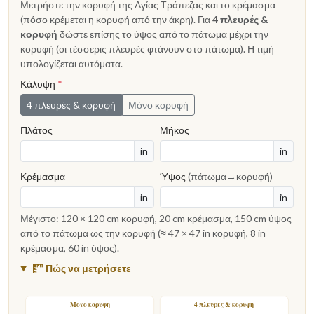
Μετρήστε την κορυφή της Αγίας Τράπεζας και το κρέμασμα
(πόσο κρέμεται η κορυφή από την άκρη). Για
4 πλευρές &
κορυφή
δώστε επίσης το ύψος από το πάτωμα μέχρι την
κορυφή (οι τέσσερις πλευρές φτάνουν στο πάτωμα). Η τιμή
υπολογίζεται αυτόματα.
Κάλυψη
*
4 πλευρές & κορυφή
Μόνο κορυφή
Πλάτος
Μήκος
in
in
Κρέμασμα
Ύψος
(πάτωμα→κορυφή)
in
in
Μέγιστο: 120 × 120 cm κορυφή, 20 cm κρέμασμα, 150 cm ύψος
από το πάτωμα ως την κορυφή (≈ 47 × 47 in κορυφή, 8 in
κρέμασμα, 60 in ύψος).
Πώς να μετρήσετε
Μόνο κορυφή
4 πλευρές & κορυφή