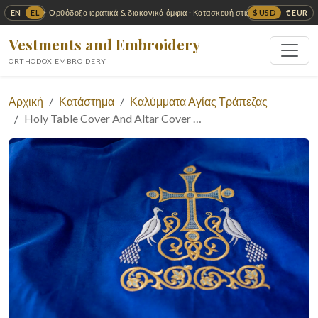
EN
EL
$ USD
€ EUR
✦ Ορθόδοξα ιερατικά & διακονικά άμφια · Κατασκευή στις ΗΠΑ ✦
Vestments and Embroidery
ORTHODOX EMBROIDERY
Αρχική
Κατάστημα
Καλύμματα Αγίας Τράπεζας
Holy Table Cover And Altar Cover …