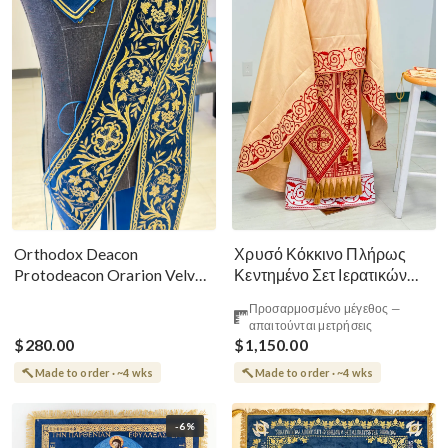
Χρυσό Κόκκινο Πλήρως
Orthodox Deacon
Κεντημένο Σετ Ιερατικών
Protodeacon Orarion Velvet
Αμφίων Ρωσικού Στυλ
Cotton With Premium
Προσαρμοσμένο μέγεθος —
Metallic Threads
απαιτούνται μετρήσεις
$280.00
$1,150.00
Made to order · ~4 wks
Made to order · ~4 wks
-6%