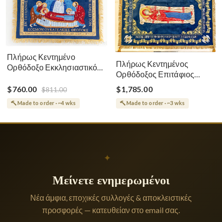
Πλήρως Κεντημένο
Πλήρως Κεντημένος
Ορθόδοξο Εκκλησιαστικό
Ορθόδοξος Επιτάφιος
Σάβανο (Επιτάφιος) της
Κοίμησης
Θεοτόκου
$760.00
$1,785.00
$811.00
Made to order · ~4 wks
Made to order · ~3 wks
✦
Μείνετε ενημερωμένοι
Νέα άμφια, εποχικές συλλογές & αποκλειστικές
προσφορές — κατευθείαν στο email σας.