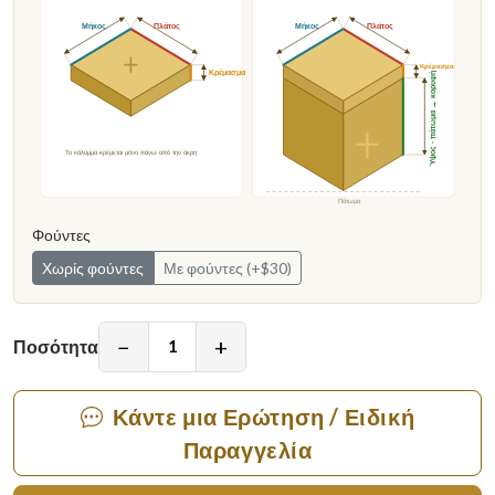
Μήκος
Πλάτος
Μήκος
Πλάτος
Κρέμασμα
Κρέμασμα
Ύψος · πάτωμα → κορυφή
Το κάλυμμα κρέμεται μόνο πάνω από την άκρη
Πάτωμα
Φούντες
Χωρίς φούντες
Με φούντες (+$30)
−
+
Ποσότητα
Κάντε μια Ερώτηση / Ειδική
Παραγγελία