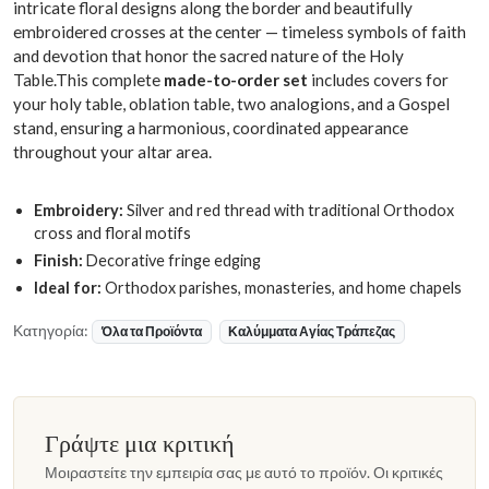
intricate floral designs along the border and beautifully
embroidered crosses at the center — timeless symbols of faith
and devotion that honor the sacred nature of the Holy
Table.This complete
made-to-order set
includes covers for
your holy table, oblation table, two analogions, and a Gospel
stand, ensuring a harmonious, coordinated appearance
throughout your altar area.
Embroidery:
Silver and red thread with traditional Orthodox
cross and floral motifs
Finish:
Decorative fringe edging
Ideal for:
Orthodox parishes, monasteries, and home chapels
Κατηγορία:
Όλα τα Προϊόντα
Καλύμματα Αγίας Τράπεζας
Γράψτε μια κριτική
Μοιραστείτε την εμπειρία σας με αυτό το προϊόν. Οι κριτικές