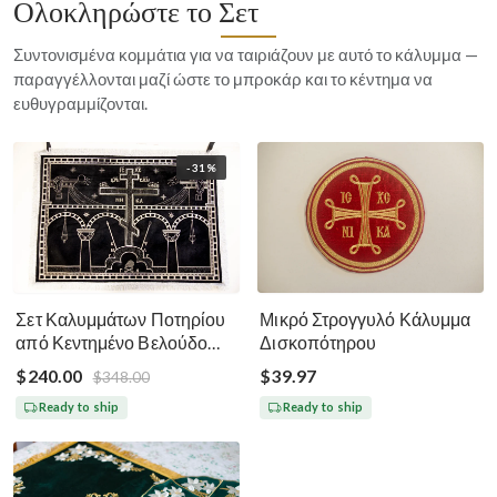
Ολοκληρώστε το Σετ
Συντονισμένα κομμάτια για να ταιριάζουν με αυτό το κάλυμμα —
παραγγέλλονται μαζί ώστε το μπροκάρ και το κέντημα να
ευθυγραμμίζονται.
-31%
Σετ Καλυμμάτων Ποτηρίου
Μικρό Στρογγυλό Κάλυμμα
από Κεντημένο Βελούδο
Δισκοπότηρου
Μεγάλη Σαρακοστή - Μαύρο
$240.00
$39.97
$348.00
Ασημί Χρυσό
Ready to ship
Ready to ship