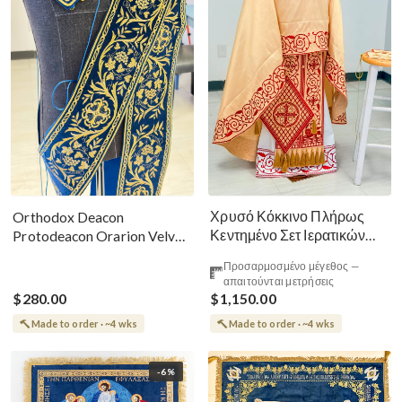
Χρυσό Κόκκινο Πλήρως
Orthodox Deacon
Κεντημένο Σετ Ιερατικών
Protodeacon Orarion Velvet
Αμφίων Ρωσικού Στυλ
Cotton With Premium
Προσαρμοσμένο μέγεθος —
Metallic Threads
απαιτούνται μετρήσεις
$280.00
$1,150.00
Made to order · ~4 wks
Made to order · ~4 wks
-6%