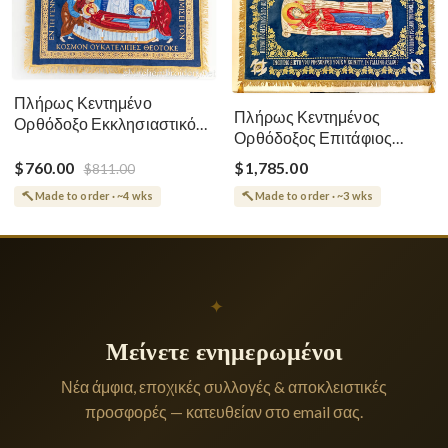
Πλήρως Κεντημένο
Πλήρως Κεντημένος
Ορθόδοξο Εκκλησιαστικό
Ορθόδοξος Επιτάφιος
Σάβανο (Επιτάφιος) της
Κοίμησης
Θεοτόκου
$760.00
$1,785.00
$811.00
Made to order · ~4 wks
Made to order · ~3 wks
✦
Μείνετε ενημερωμένοι
Νέα άμφια, εποχικές συλλογές & αποκλειστικές
προσφορές — κατευθείαν στο email σας.