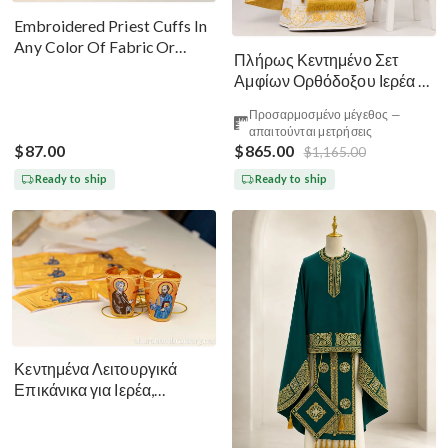
Embroidered Priest Cuffs In
Any Color Of Fabric Or
Πλήρως Κεντημένο Σετ
Threads
Αμφίων Ορθόδοξου Ιερέα —
Χρυσό-Καφέ Μετάξι
Προσαρμοσμένο μέγεθος —
απαιτούνται μετρήσεις
$87.00
$865.00
$1,165.00
Ready to ship
Ready to ship
Κεντημένα Λειτουργικά
Επικάνικα για Ιερέα,
Διάκονο, Επίσκοπο Πέτρο
και Παύλο