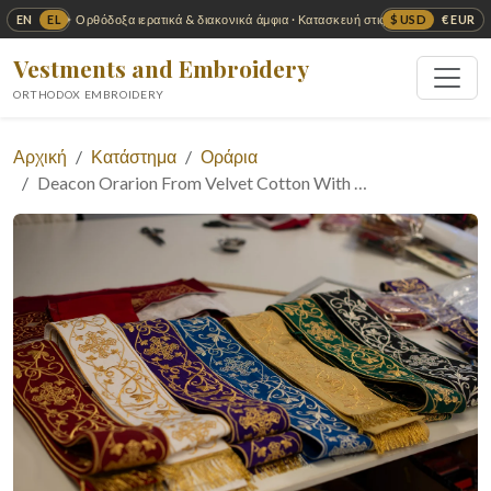
EN
EL
$ USD
€ EUR
✦ Ορθόδοξα ιερατικά & διακονικά άμφια · Κατασκευή στις ΗΠΑ ✦
Vestments and Embroidery
ORTHODOX EMBROIDERY
Αρχική
Κατάστημα
Οράρια
Deacon Orarion From Velvet Cotton With …