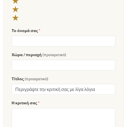
★
★
★
Το όνομά σας
*
Χώρα / περιοχή
(προαιρετικό)
Τίτλος
(προαιρετικό)
Η κριτική σας
*