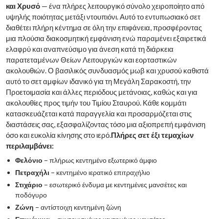
και Χρυσό
— ένα πλήρες λειτουργικό σύνολο χειροποίητο από
υψηλής ποιότητας μετάξι ντουπιόνι. Αυτό το εντυπωσιακό σετ
διαθέτει πλήρη κέντημα σε όλη την επιφάνεια, προσφέροντας
μια πλούσια διακοσμητική εμφάνιση ενώ παραμένει εξαιρετικά
ελαφρύ και αναπνεύσιμο για άνεση κατά τη διάρκεια
παρατεταμένων Θείων Λειτουργιών και εορταστικών
ακολουθιών. Ο βασιλικός συνδυασμός μωβ και χρυσού καθιστά
αυτό το σετ αμφίων ιδανικό για τη Μεγάλη Σαρακοστή, την
Προετοιμασία και άλλες περιόδους μετάνοιας, καθώς και για
ακολουθίες προς τιμήν του Τιμίου Σταυρού. Κάθε κομμάτι
κατασκευάζεται κατά παραγγελία και προσαρμόζεται στις
διαστάσεις σας, εξασφαλίζοντας τόσο μια αξιοπρεπή εμφάνιση
όσο και ευκολία κίνησης στο ιερό.
Πλήρες σετ έξι τεμαχίων
περιλαμβάνει:
Φελόνιο
– πλήρως κεντημένο εξωτερικό άμφιο
Πετραχήλι
– κεντημένο ιερατικό επιτραχήλιο
Στιχάριο
– εσωτερικό ένδυμα με κεντημένες μανσέτες και
ποδόγυρο
Ζώνη
– αντίστοιχη κεντημένη ζώνη