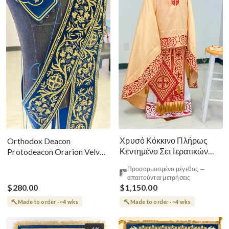
Χρυσό Κόκκινο Πλήρως
Orthodox Deacon
Κεντημένο Σετ Ιερατικών
Protodeacon Orarion Velvet
Αμφίων Ρωσικού Στυλ
Cotton With Premium
Προσαρμοσμένο μέγεθος —
Metallic Threads
απαιτούνται μετρήσεις
$280.00
$1,150.00
Made to order · ~4 wks
Made to order · ~4 wks