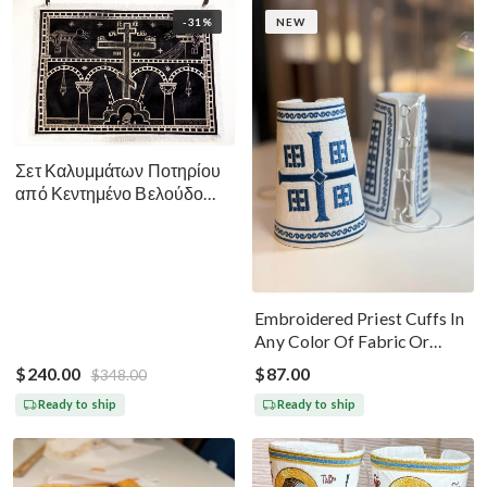
-31%
NEW
Σετ Καλυμμάτων Ποτηρίου
από Κεντημένο Βελούδο
Μεγάλη Σαρακοστή - Μαύρο
Ασημί Χρυσό
Embroidered Priest Cuffs In
Any Color Of Fabric Or
Threads
$240.00
$87.00
$348.00
Ready to ship
Ready to ship