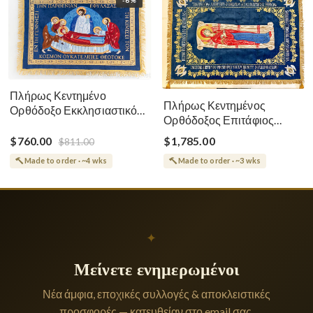
-6%
Πλήρως Κεντημένο
Πλήρως Κεντημένος
Ορθόδοξο Εκκλησιαστικό
Ορθόδοξος Επιτάφιος
Σάβανο (Επιτάφιος) της
Κοίμησης
Θεοτόκου
$760.00
$1,785.00
$811.00
Made to order · ~4 wks
Made to order · ~3 wks
✦
Μείνετε ενημερωμένοι
Νέα άμφια, εποχικές συλλογές & αποκλειστικές
προσφορές — κατευθείαν στο email σας.