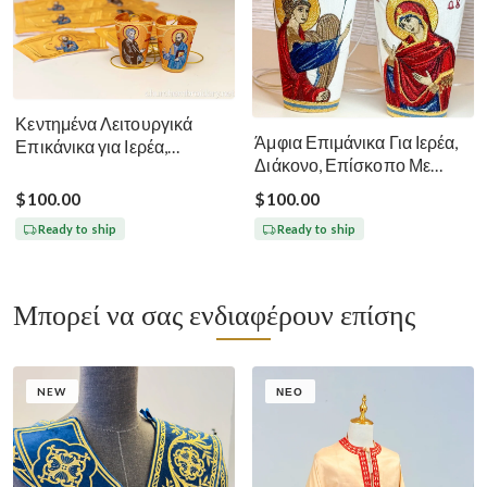
Κεντημένα Λειτουργικά
Άμφια Επιμάνικα Για Ιερέα,
Επικάνικα για Ιερέα,
Διάκονο, Επίσκοπο Με
Διάκονο, Επίσκοπο Πέτρο
Εικόνες Ευαγγελισμού
και Παύλο
$100.00
$100.00
Ready to ship
Ready to ship
Μπορεί να σας ενδιαφέρουν επίσης
NEW
ΝΈΟ