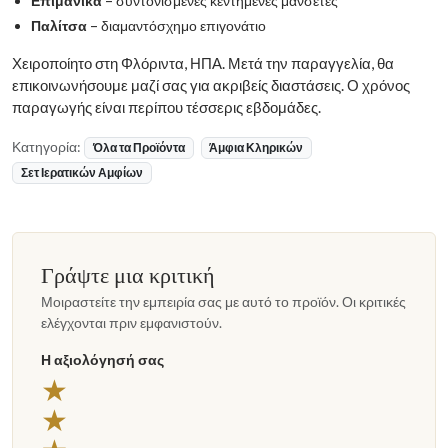
Επιμάνικα
– συντονισμένες κεντημένες μανσέτες
Παλίτσα
– διαμαντόσχημο επιγονάτιο
Χειροποίητο στη Φλόριντα, ΗΠΑ. Μετά την παραγγελία, θα
επικοινωνήσουμε μαζί σας για ακριβείς διαστάσεις. Ο χρόνος
παραγωγής είναι περίπου τέσσερις εβδομάδες.
Κατηγορία:
Όλα τα Προϊόντα
Άμφια Κληρικών
Σετ Ιερατικών Αμφίων
Γράψτε μια κριτική
Μοιραστείτε την εμπειρία σας με αυτό το προϊόν. Οι κριτικές
ελέγχονται πριν εμφανιστούν.
Η αξιολόγησή σας
★
★