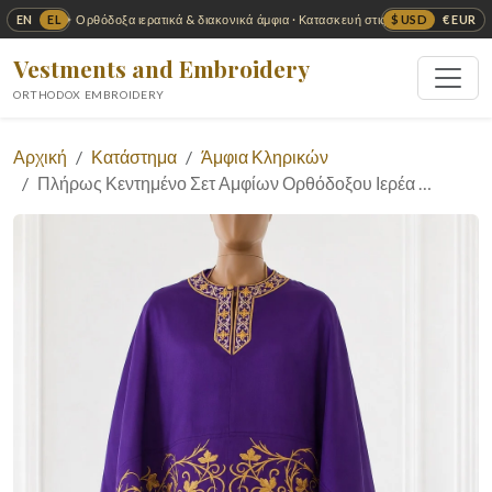
EN
EL
$ USD
€ EUR
✦ Ορθόδοξα ιερατικά & διακονικά άμφια · Κατασκευή στις ΗΠΑ ✦
Vestments and Embroidery
ORTHODOX EMBROIDERY
Αρχική
Κατάστημα
Άμφια Κληρικών
Πλήρως Κεντημένο Σετ Αμφίων Ορθόδοξου Ιερέα …