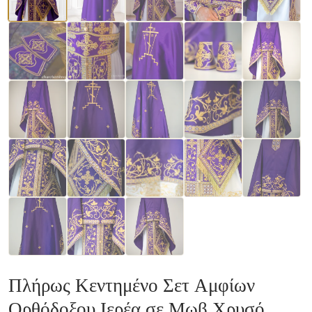
Πλήρως Κεντημένο Σετ Αμφίων
Ορθόδοξου Ιερέα σε Μωβ Χρυσό