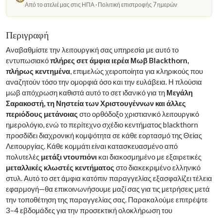
Από το ατελιέ μας στις ΗΠΑ · Πολιτική επιστροφής 7 ημερών
Περιγραφή
Αναβαθμίστε την λειτουργική σας υπηρεσία με αυτό το
εντυπωσιακό
πλήρες σετ άμφια ιερέα Μωβ Blackthorn,
πλήρως κεντημένα
, επιμελώς χειροποίητα για κληρικούς που
αναζητούν τόσο την ομορφιά όσο και την ευλάβεια. Η πλούσια
μωβ απόχρωση καθιστά αυτό το σετ ιδανικό για τη
Μεγάλη
Σαρακοστή, τη Νηστεία των Χριστουγέννων και άλλες
περιόδους μετάνοιας
στο ορθόδοξο χριστιανικό λειτουργικό
ημερολόγιο, ενώ το περίτεχνο σχέδιο κεντήματος blackthorn
προσδίδει διαχρονική κομψότητα σε κάθε εορτασμό της Θείας
Λειτουργίας. Κάθε κομμάτι είναι κατασκευασμένο από
πολυτελές
μετάξι ντουπιόνι
και διακοσμημένο με εξαιρετικές
μεταλλικές κλωστές κεντήματος
στο διακεκριμένο ελληνικό
στυλ. Αυτό το σετ άμφια κατόπιν παραγγελίας εξασφαλίζει τέλεια
εφαρμογή—θα επικοινωνήσουμε μαζί σας για τις μετρήσεις μετά
την τοποθέτηση της παραγγελίας σας. Παρακαλούμε επιτρέψτε
3–4 εβδομάδες για την προσεκτική ολοκλήρωση του