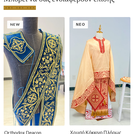
NEW
ΝΈΟ
Χρυσό Κόκκινο Πλήρως
Orthodox Deacon