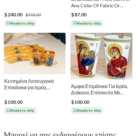
Any Color Of Fabric Or
Threads
$240.00
$87.00
$348.00
Ready to ship
Ready to ship
Κεντημένα Λειτουργικά
Άμφια Επιμάνικα Για Ιερέα,
Επικάνικα για Ιερέα,
Διάκονο, Επίσκοπο Με
Διάκονο, Επίσκοπο Πέτρο
Εικόνες Ευαγγελισμού
και Παύλο
$100.00
$100.00
Ready to ship
Ready to ship
Μπορεί να σας ενδιαφέρουν επίσης