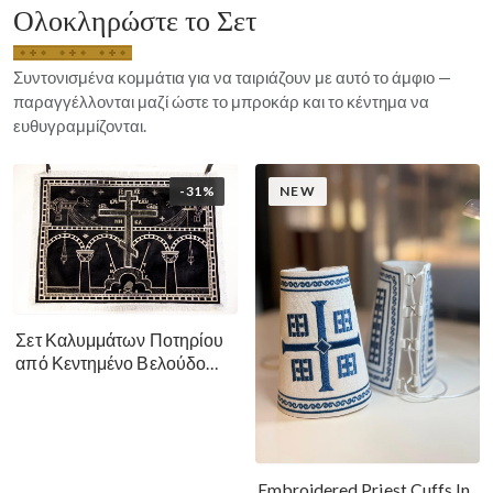
Ολοκληρώστε το Σετ
Συντονισμένα κομμάτια για να ταιριάζουν με αυτό το άμφιο —
παραγγέλλονται μαζί ώστε το μπροκάρ και το κέντημα να
ευθυγραμμίζονται.
-31%
NEW
Σετ Καλυμμάτων Ποτηρίου
από Κεντημένο Βελούδο
Μεγάλη Σαρακοστή - Μαύρο
Ασημί Χρυσό
Embroidered Priest Cuffs In