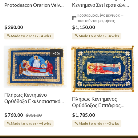
Κεντημένο Σετ Ιερατικών
Protodeacon Orarion Velvet
Αμφίων Ρωσικού Στυλ
Cotton With Premium
Προσαρμοσμένο μέγεθος —
Metallic Threads
απαιτούνται μετρήσεις
$280.00
$1,150.00
Made to order · ~4 wks
Made to order · ~4 wks
-6%
Πλήρως Κεντημένο
Πλήρως Κεντημένος
Ορθόδοξο Εκκλησιαστικό
Ορθόδοξος Επιτάφιος
Σάβανο (Επιτάφιος) της
Κοίμησης
Θεοτόκου
$760.00
$1,785.00
$811.00
Made to order · ~4 wks
Made to order · ~3 wks