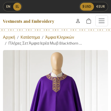
EN
EL
$ USD
€ EUR
Vestments and Embroidery
Αρχική
Κατάστημα
Άμφια Κληρικών
Πλήρες Σετ Άμφια Ιερέα Μωβ Blackthorn …