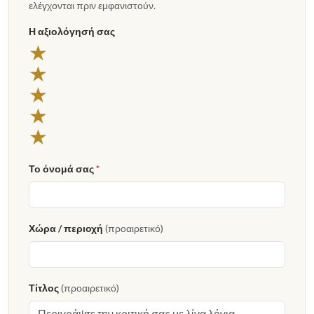
ελέγχονται πριν εμφανιστούν.
Η αξιολόγησή σας
5 αστέρια
★
4 αστέρια
★
3 αστέρια
★
2 αστέρια
★
1 αστέρι
★
Το όνομά σας
*
Χώρα / περιοχή
(προαιρετικό)
Τίτλος
(προαιρετικό)