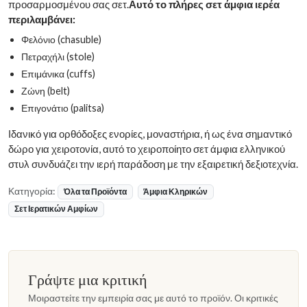
προσαρμοσμένου σας σετ.
Αυτό το πλήρες σετ άμφια ιερέα
περιλαμβάνει:
Φελόνιο (chasuble)
Πετραχήλι (stole)
Επιμάνικα (cuffs)
Ζώνη (belt)
Επιγονάτιο (palitsa)
Ιδανικό για ορθόδοξες ενορίες, μοναστήρια, ή ως ένα σημαντικό
δώρο για χειροτονία, αυτό το χειροποίητο σετ άμφια ελληνικού
στυλ συνδυάζει την ιερή παράδοση με την εξαιρετική δεξιοτεχνία.
Κατηγορία:
Όλα τα Προϊόντα
Άμφια Κληρικών
Σετ Ιερατικών Αμφίων
Γράψτε μια κριτική
Μοιραστείτε την εμπειρία σας με αυτό το προϊόν. Οι κριτικές