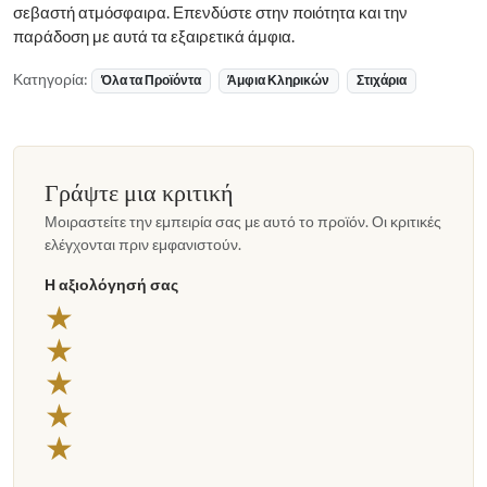
σεβαστή ατμόσφαιρα. Επενδύστε στην ποιότητα και την
παράδοση με αυτά τα εξαιρετικά άμφια.
Κατηγορία:
Όλα τα Προϊόντα
Άμφια Κληρικών
Στιχάρια
Γράψτε μια κριτική
Μοιραστείτε την εμπειρία σας με αυτό το προϊόν. Οι κριτικές
ελέγχονται πριν εμφανιστούν.
Η αξιολόγησή σας
5 αστέρια
★
4 αστέρια
★
3 αστέρια
★
2 αστέρια
★
1 αστέρι
★