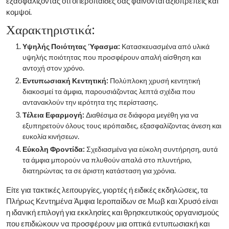
εξασφαλίζοντας ότι οι ιερόπαιδες σας φαίνονται αξιοπρεπείς και
κομψοί.
Χαρακτηριστικά:
Υψηλής Ποιότητας Ύφασμα:
Κατασκευασμένα από υλικά
υψηλής ποιότητας που προσφέρουν απαλή αίσθηση και
αντοχή στον χρόνο.
Εντυπωσιακή Κεντητική:
Πολύπλοκη χρυσή κεντητική
διακοσμεί τα άμφια, παρουσιάζοντας λεπτά σχέδια που
αντανακλούν την ιερότητα της περίστασης.
Τέλεια Εφαρμογή:
Διαθέσιμα σε διάφορα μεγέθη για να
εξυπηρετούν όλους τους ιερόπαιδες, εξασφαλίζοντας άνεση και
ευκολία κινήσεων.
Εύκολη Φροντίδα:
Σχεδιασμένα για εύκολη συντήρηση, αυτά
τα άμφια μπορούν να πλυθούν απαλά στο πλυντήριο,
διατηρώντας τα σε άριστη κατάσταση για χρόνια.
Είτε για τακτικές λειτουργίες, γιορτές ή ειδικές εκδηλώσεις, τα
Πλήρως Κεντημένα Άμφια Ιεροπαίδων σε Μωβ και Χρυσό είναι
η ιδανική επιλογή για εκκλησίες και θρησκευτικούς οργανισμούς
που επιδιώκουν να προσφέρουν μια οπτικά εντυπωσιακή και