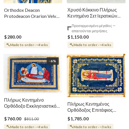
Χρυσό Κόκκινο Πλήρως
Orthodox Deacon
Κεντημένο Σετ Ιερατικών
Protodeacon Orarion Velvet
Αμφίων Ρωσικού Στυλ
Cotton With Premium
Προσαρμοσμένο μέγεθος —
Metallic Threads
απαιτούνται μετρήσεις
$280.00
$1,150.00
Made to order · ~4 wks
Made to order · ~4 wks
-6%
Πλήρως Κεντημένο
Πλήρως Κεντημένος
Ορθόδοξο Εκκλησιαστικό
Ορθόδοξος Επιτάφιος
Σάβανο (Επιτάφιος) της
Κοίμησης
Θεοτόκου
$760.00
$1,785.00
$811.00
Made to order · ~4 wks
Made to order · ~3 wks