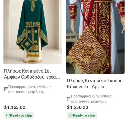
Πλήρως Κεντημένο Σετ
Αμφίων Ορθόδοξου Ιερέα,
Πλήρως Κεντημένο Σκούρο
Πράσινο Λάιμ Χρυσό
Κόκκινο Σετ Άμφια
Προσαρμοσμένο μέγεθος —
απαιτούνται μετρήσεις
Ορθόδοξου Ιερέα. Βυζαντινό
Προσαρμοσμένο μέγεθος —
Σχέδιο με Λιοντάρια
απαιτούνται μετρήσεις
$1,165.00
$1,250.00
Ready to ship
Ready to ship