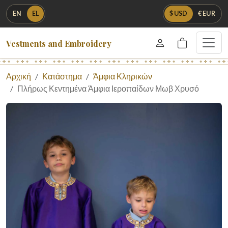
EN
EL
$ USD
€ EUR
Vestments and Embroidery
Αρχική
Κατάστημα
Άμφια Κληρικών
Πλήρως Κεντημένα Άμφια Ιεροπαίδων Μωβ Χρυσό