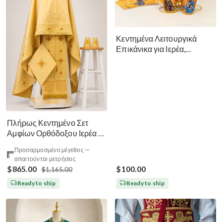
Κεντημένα Λειτουργικά
Επικάνικα για Ιερέα,
Διάκονο, Επίσκοπο Πέτρο
και Παύλο
Πλήρως Κεντημένο Σετ
Αμφίων Ορθόδοξου Ιερέα —
Χρυσό-Καφέ Μετάξι
Προσαρμοσμένο μέγεθος —
απαιτούνται μετρήσεις
$865.00
$100.00
$1,165.00
Ready to ship
Ready to ship